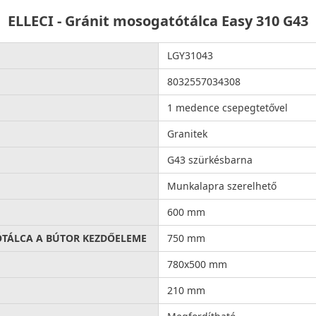
ELLECI - Gránit mosogatótálca Easy 310 G43
LGY31043
8032557034308
1 medence csepegtetővel
Granitek
G43 szürkésbarna
Munkalapra szerelhető
600 mm
ÓTÁLCA A BÚTOR KEZDŐELEME
750 mm
780x500 mm
210 mm