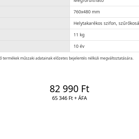
Megfordítható
760x480 mm
Helytakarékos szifon, szűrőkosár,
11 kg
10 év
lő termékek műszaki adatainak előzetes bejelentés nélküli megváltoztatására.
82 990 Ft
65 346 Ft + ÁFA