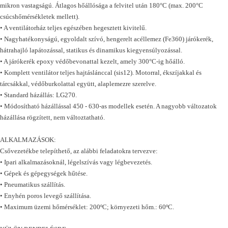
mikron vastagságú. Átlagos hőállósága a felvitel után 180°C (max. 200°C
csúcshőmérsékletek mellett).
• A ventilátorház teljes egészében hegesztett kivitelű.
• Nagyhatékonyságú, egyoldalt szívó, hengerelt acéllemez (Fe360) járókerék,
hátrahajló lapátozással, statikus és dinamikus kiegyensúlyozással.
• A járókerék epoxy védőbevonattal kezelt, amely 300°C-ig hőálló.
• Komplett ventilátor teljes hajtáslánccal (sis12). Motorral, ékszíjakkal és
tárcsákkal, védőburkolattal együtt, alaplemezre szerelve.
• Standard házállás: LG270.
• Módosítható házállással 450 - 630-as modellek esetén. A nagyobb változatok
házállása rögzített, nem változtatható.
ALKALMAZÁSOK:
Csővezetékbe telepíthető, az alábbi feladatokra tervezve:
• Ipari alkalmazásoknál, légelszívás vagy légbevezetés.
• Gépek és gépegységek hűtése.
• Pneumatikus szállítás.
• Enyhén poros levegő szállítása.
• Maximum üzemi hőmérséklet: 200ºC; környezeti hőm.: 60ºC.