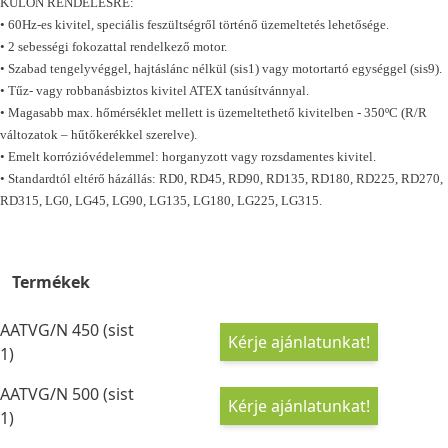
KÜLÖN RENDELÉSRE:
• 60Hz-es kivitel, speciális feszültségről történő üzemeltetés lehetősége.
• 2 sebességi fokozattal rendelkező motor.
• Szabad tengelyvéggel, hajtáslánc nélkül (sis1) vagy motortartó egységgel (sis9).
• Tűz- vagy robbanásbiztos kivitel ATEX tanúsítvánnyal.
• Magasabb max. hőmérséklet mellett is üzemeltethető kivitelben - 350ºC (R/R
változatok – hűtőkerékkel szerelve).
• Emelt korrózióvédelemmel: horganyzott vagy rozsdamentes kivitel.
• Standardtól eltérő házállás: RD0, RD45, RD90, RD135, RD180, RD225, RD270,
RD315, LG0, LG45, LG90, LG135, LG180, LG225, LG315.
Termékek
AATVG/N 450 (sist
Kérje ajánlatunkat!
1)
AATVG/N 500 (sist
Kérje ajánlatunkat!
1)