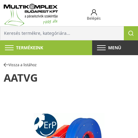
Belépés
TERMÉKEINK
MENÜ
Vissza a listához
AATVG