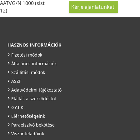
AATVG/N 1000 (sist
Kérje ajánlatunkat!
12)
HASZNOS INFORMÁCIÓK
Fizetési módok
Általános információk
Szállítási módok
ÁSZF
Adatvédelmi tájékoztató
Elállás a szerződéstől
GY.I.K.
Elérhetőségeink
Páraelszívó bekötése
Viszonteladóink