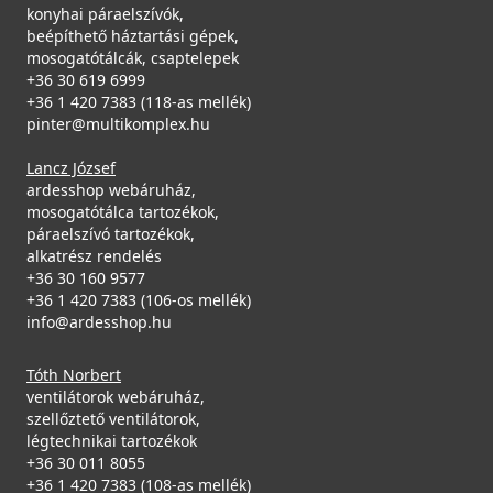
konyhai páraelszívók,
beépíthető háztartási gépek,
mosogatótálcák, csaptelepek
+36 30 619 6999
+36 1 420 7383 (118-as mellék)
pinter@multikomplex.hu
Lancz József
ardesshop webáruház,
mosogatótálca tartozékok,
páraelszívó tartozékok,
alkatrész rendelés
+36 30 160 9577
+36 1 420 7383 (106-os mellék)
info@ardesshop.hu
Tóth Norbert
ventilátorok webáruház,
szellőztető ventilátorok,
légtechnikai tartozékok
+36 30 011 8055
+36 1 420 7383 (108-as mellék)