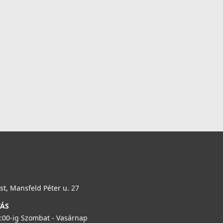
t, Mansfeld Péter u. 27
TÁS
6:00-ig Szombat - Vasárnap