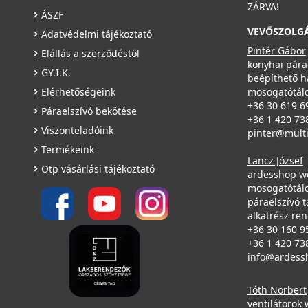
ZÁRVA!
ÁSZF
VEVŐSZOLG
Adatvédelmi tájékoztató
Pintér Gábor
Elállás a szerződéstől
konyhai pára
GY.I.K.
beépíthető h
Elérhetőségeink
mosogatótálc
+36 30 619 6
Páraelszívó bekötése
+36 1 420 73
Viszonteladóink
pinter@mult
Termékeink
Lancz József
Otp vásárlási tájékoztató
ardesshop w
mosogatótálc
páraelszívó t
alkatrész re
+36 30 160 9
+36 1 420 73
info@ardess
Tóth Norbert
ventilátorok