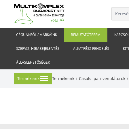
CÉGÜNKRŐL / MÁRKÁINK
BEMUTATÓTEREM
KAPCSOL
SZERVIZ, HIBABEJELENTÉS
ALKATRÉSZ RENDELÉS
KIT
ÁLLÁSLEHETŐSÉGEK
Termékeink
Termékeink
Casals ipari ventilátorok