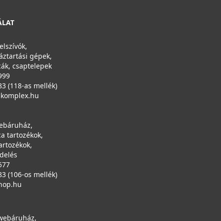
ÁLAT
elszívók,
áztartási gépek,
ák, csaptelepek
999
83 (118-as mellék)
ikomplex.hu
ebáruház,
a tartozékok,
artozékok,
ndelés
577
83 (106-os mellék)
hop.hu
 webáruház,