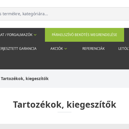
AT / FORGALMAZÓK
PÁRAELSZÍVÓ BEKÖTÉS MEGRENDELÉSE
ERJESZTETT GARANCIA
AKCIÓK
REFERENCIÁK
LETÖL
Tartozékok, kiegeszítők
Tartozékok, kiegeszítők