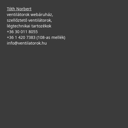
Tóth Norbert
ventilátorok webáruház,
szellőztető ventilátorok,
légtechnikai tartozékok
+36 30 011 8055
+36 1 420 7383 (108-as mellék)
info@ventilatorok.hu