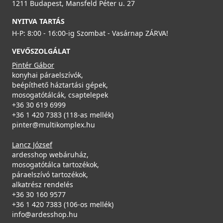
1211 Budapest, Mansfeld Péter u. 27
NYITVA TARTÁS
H-P: 8:00 - 16:00-ig Szombat - Vasárnap ZÁRVA!
VEVŐSZOLGÁLAT
Pintér Gábor
konyhai páraelszívók,
beépíthető háztartási gépek,
mosogatótálcák, csaptelepek
+36 30 619 6999
+36 1 420 7383 (118-as mellék)
pinter@multikomplex.hu
Lancz József
ardesshop webáruház,
mosogatótálca tartozékok,
páraelszívó tartozékok,
alkatrész rendelés
+36 30 160 9577
+36 1 420 7383 (106-os mellék)
info@ardesshop.hu