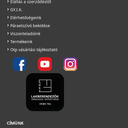
Elállás a szerződéstől
GY.I.K.
Elérhetőségeink
Páraelszívó bekötése
Viszonteladóink
Termékeink
Otp vásárlási tájékoztató
CÍMÜNK