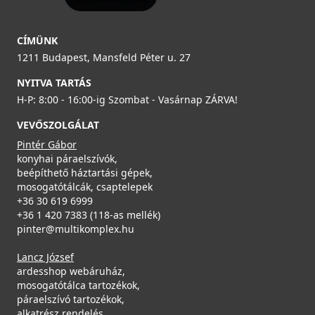
CÍMÜNK
1211 Budapest, Mansfeld Péter u. 27
NYITVA TARTÁS
H-P: 8:00 - 16:00-ig Szombat - Vasárnap ZÁRVA!
VEVŐSZOLGÁLAT
Pintér Gábor
konyhai páraelszívók,
beépíthető háztartási gépek,
mosogatótálcák, csaptelepek
+36 30 619 6999
+36 1 420 7383 (118-as mellék)
pinter@multikomplex.hu
Lancz József
ardesshop webáruház,
mosogatótálca tartozékok,
páraelszívó tartozékok,
alkatrész rendelés