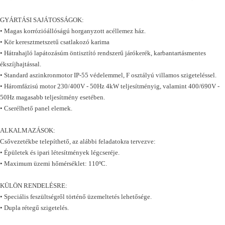
GYÁRTÁSI SAJÁTOSSÁGOK:
• Magas korrózióállóságú horganyzott acéllemez ház.
• Kör keresztmetszetű csatlakozó karima
• Hátrahajló lapátozásúm öntisztító rendszerű járókerék, karbantartásmentes
ékszíjhajtással.
• Standard aszinkronmotor IP-55 védelemmel, F osztályú villamos szigeteléssel.
• Háromfázisú motor 230/400V - 50Hz 4kW teljesítményig, valamint 400/690V -
50Hz magasabb teljesítmény esetében.
• Cserélhető panel elemek.
ALKALMAZÁSOK:
Csővezetékbe telepíthető, az alábbi feladatokra tervezve:
• Épületek és ipari létesítmények légcseréje.
• Maximum üzemi hőmérséklet: 110ºC.
KÜLÖN RENDELÉSRE:
• Speciális feszültségről történő üzemeltetés lehetősége.
• Dupla rétegű szigetelés.