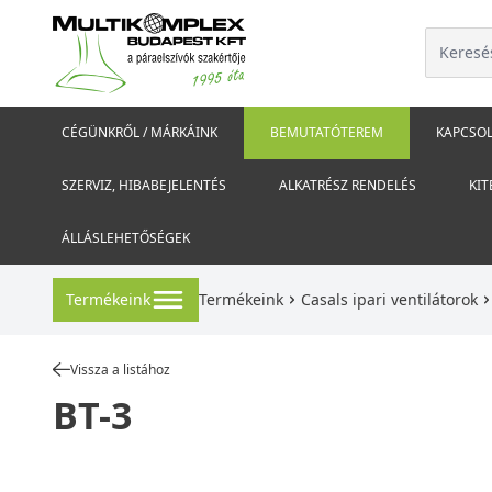
CÉGÜNKRŐL / MÁRKÁINK
BEMUTATÓTEREM
KAPCSOL
SZERVIZ, HIBABEJELENTÉS
ALKATRÉSZ RENDELÉS
KIT
ÁLLÁSLEHETŐSÉGEK
Termékeink
Termékeink
Casals ipari ventilátorok
Vissza a listához
BT-3