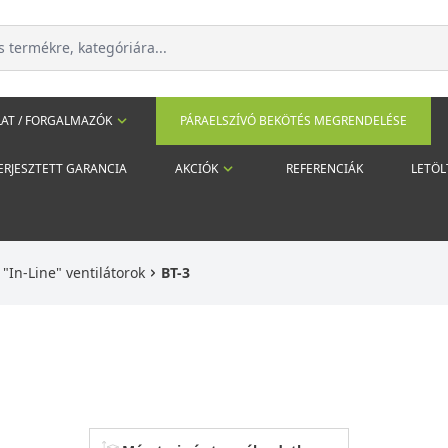
AT / FORGALMAZÓK
PÁRAELSZÍVÓ BEKÖTÉS MEGRENDELÉSE
ERJESZTETT GARANCIA
AKCIÓK
REFERENCIÁK
LETÖL
"In-Line" ventilátorok
BT-3