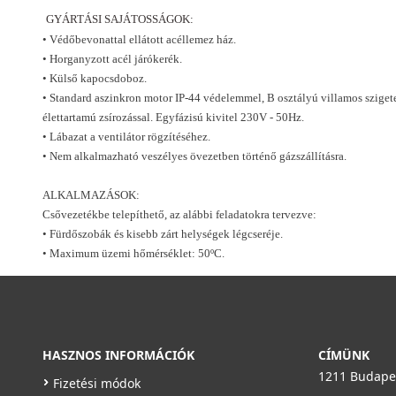
GYÁRTÁSI SAJÁTOSSÁGOK:
• Védőbevonattal ellátott acéllemez ház.
• Horganyzott acél járókerék.
• Külső kapocsdoboz.
• Standard aszinkron motor IP-44 védelemmel, B osztályú villamos szigete
élettartamú zsírozással. Egyfázisú kivitel 230V - 50Hz.
• Lábazat a ventilátor rögzítéséhez.
• Nem alkalmazható veszélyes övezetben történő gázszállításra.
ALKALMAZÁSOK:
Csővezetékbe telepíthető, az alábbi feladatokra tervezve:
• Fürdőszobák és kisebb zárt helységek légcseréje.
• Maximum üzemi hőmérséklet: 50ºC.
HASZNOS INFORMÁCIÓK
CÍMÜNK
1211 Budapes
Fizetési módok