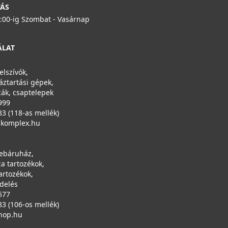
TÁS
6:00-ig Szombat - Vasárnap
ÁLAT
elszívók,
áztartási gépek,
ák, csaptelepek
999
83 (118-as mellék)
ikomplex.hu
ebáruház,
a tartozékok,
artozékok,
ndelés
577
83 (106-os mellék)
hop.hu