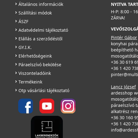
Általános információk
NYITVA TAR
H-P: 8:00 - 1
Szállítási módok
ZÁRVA!
ÁSZF
VEVŐSZOLG
Adatvédelmi tájékoztató
Pintér Gábor
Elállás a szerződéstől
konyhai pára
GY.I.K.
beépíthető h
Elérhetőségeink
mosogatótálc
+36 30 619 6
Páraelszívó bekötése
+36 1 420 73
Viszonteladóink
pinter@mult
Termékeink
Lancz József
Otp vásárlási tájékoztató
ardesshop w
mosogatótálc
páraelszívó t
alkatrész re
+36 30 160 9
+36 1 420 73
info@ardess