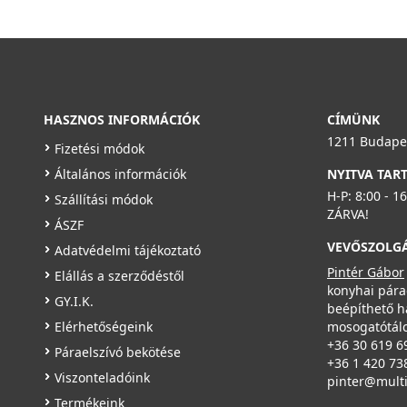
HASZNOS INFORMÁCIÓK
CÍMÜNK
1211 Budapes
Fizetési módok
Általános információk
NYITVA TAR
H-P: 8:00 - 1
Szállítási módok
ZÁRVA!
ÁSZF
VEVŐSZOLG
Adatvédelmi tájékoztató
Pintér Gábor
Elállás a szerződéstől
konyhai pára
GY.I.K.
beépíthető h
Elérhetőségeink
mosogatótálc
+36 30 619 6
Páraelszívó bekötése
+36 1 420 73
Viszonteladóink
pinter@mult
Termékeink