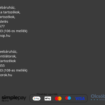
ebáruház,
a tartozékok,
artozékok,
ndelés
577
83 (106-os mellék)
hop.hu
 webáruház,
entilátorok,
tartozékok
055
83 (108-as mellék)
torok.hu