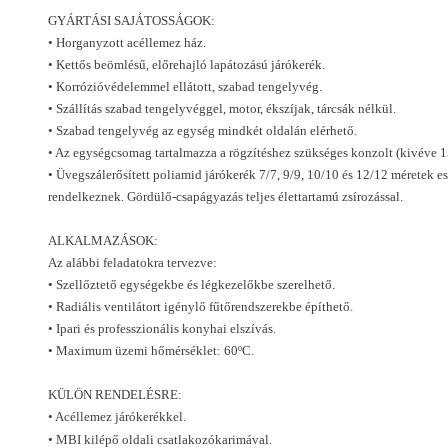
GYÁRTÁSI SAJÁTOSSÁGOK:
• Horganyzott acéllemez ház.
• Kettős beömlésű, előrehajló lapátozású járókerék.
• Korrózióvédelemmel ellátott, szabad tengelyvég.
• Szállítás szabad tengelyvéggel, motor, ékszíjak, tárcsák nélkül.
• Szabad tengelyvég az egység mindkét oldalán elérhető.
• Az egységcsomag tartalmazza a rögzítéshez szükséges konzolt (kivéve 1
• Üvegszálerősített poliamid járókerék 7/7, 9/9, 10/10 és 12/12 méretek 
rendelkeznek. Gördülő-csapágyazás teljes élettartamú zsírozással.
ALKALMAZÁSOK:
Az alábbi feladatokra tervezve:
• Szellőztető egységekbe és légkezelőkbe szerelhető.
• Radiális ventilátort igénylő fűtőrendszerekbe építhető.
• Ipari és professzionális konyhai elszívás.
• Maximum üzemi hőmérséklet: 60ºC.
KÜLÖN RENDELÉSRE:
• Acéllemez járókerékkel.
• MBI kilépő oldali csatlakozókarimával.