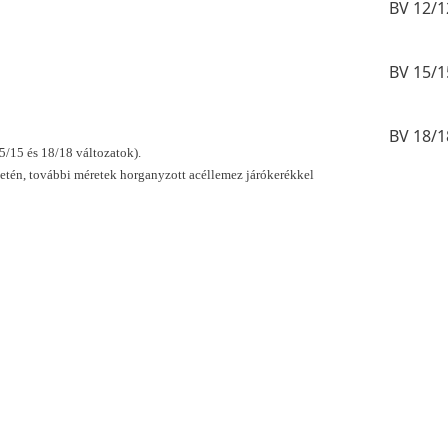
BV 12/1
BV 15/1
BV 18/1
5/15 és 18/18 változatok).
esetén, további méretek horganyzott acéllemez járókerékkel