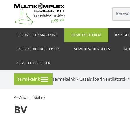
CÉGÜNKRŐL / MÁRKÁINK
BEMUTATÓTEREM
KAPCSOL
SZERVIZ, HIBABEJELENTÉS
ALKATRÉSZ RENDELÉS
KIT
ÁLLÁSLEHETŐSÉGEK
Termékeink
Termékeink
Casals ipari ventilátorok
Vissza a listához
BV