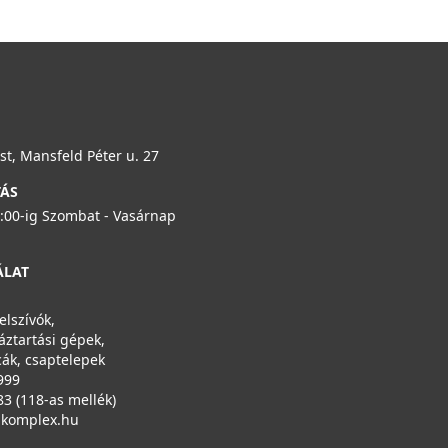
t, Mansfeld Péter u. 27
TÁS
6:00-ig Szombat - Vasárnap
ÁLAT
elszívók,
áztartási gépek,
ák, csaptelepek
999
83 (118-as mellék)
ikomplex.hu