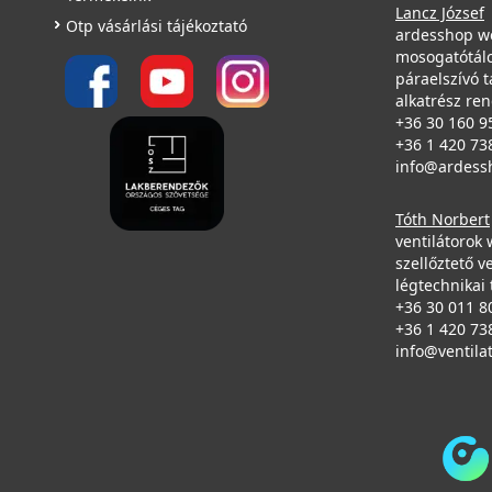
Lancz József
Otp vásárlási tájékoztató
ardesshop w
mosogatótálc
páraelszívó t
alkatrész re
+36 30 160 9
+36 1 420 73
info@ardess
Tóth Norbert
ventilátorok
szellőztető v
légtechnikai 
+36 30 011 8
+36 1 420 73
info@ventila