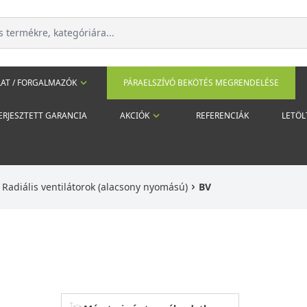
AT / FORGALMAZÓK
PÁRAELSZÍVÓ BEKÖTÉS MEGRENDELÉSE
ERJESZTETT GARANCIA
AKCIÓK
REFERENCIÁK
LETÖL
Radiális ventilátorok (alacsony nyomású)
BV