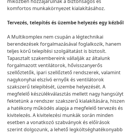
miközben hozzájárulnak a biztonságos és
komfortos munkakörnyezet kialakításához.
Tervezés, telepítés és üzembe helyezés egy kézből
A Multikomplex nem csupán a légtechnikai
berendezések forgalmazásával foglalkozik, hanem
teljes körű telepítési szolgáltatást is biztosít.
Tapasztalt szakembereink vállalják az általunk
forgalmazott ventilátorok, hővisszanyerős
szellőztetők, ipari szellőztető rendszerek, valamint
nagykonyhai elszívó ernyők és ventilátorok
szakszerű telepítését, üzembe helyezését. A
megfelelő készülékválasztás mellett nagy hangsúlyt
fektetünk a rendszer szakszerű kialakítására, hiszen
a hatékony működés alapja a megfelelő tervezés és
kivitelezés. A kivitelezési munkák során minden
esetben a vonatkozó szabványok és előírások
szerint dolgozunk, a lehető legköltséghatékonyabb