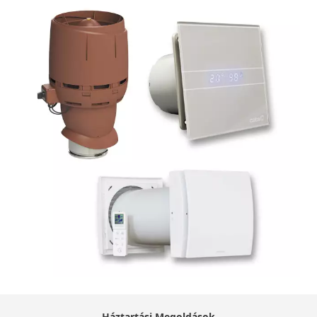
Háztartási Megoldások