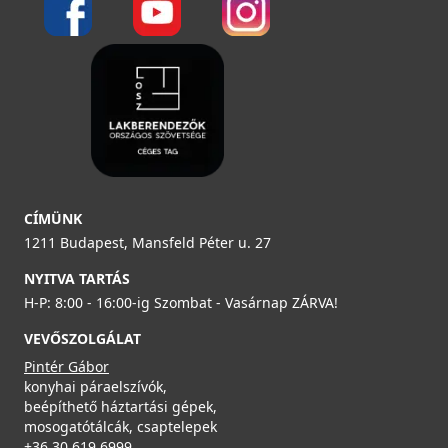
CÍMÜNK
1211 Budapest, Mansfeld Péter u. 27
NYITVA TARTÁS
H-P: 8:00 - 16:00-ig Szombat - Vasárnap ZÁRVA!
VEVŐSZOLGÁLAT
Pintér Gábor
konyhai páraelszívók,
beépíthető háztartási gépek,
mosogatótálcák, csaptelepek
+36 30 619 6999