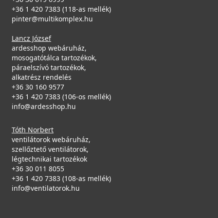
+36 1 420 7383 (118-as mellék)
pinter@multikomplex.hu
Lancz József
ardesshop webáruház,
mosogatótálca tartozékok,
páraelszívó tartozékok,
alkatrész rendelés
+36 30 160 9577
+36 1 420 7383 (106-os mellék)
info@ardesshop.hu
Tóth Norbert
ventilátorok webáruház,
szellőztető ventilátorok,
légtechnikai tartozékok
+36 30 011 8055
+36 1 420 7383 (108-as mellék)
info@ventilatorok.hu