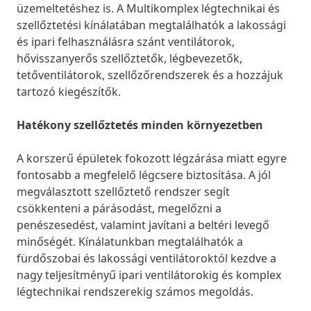
üzemeltetéshez is. A Multikomplex légtechnikai és
szellőztetési kínálatában megtalálhatók a lakossági
és ipari felhasználásra szánt ventilátorok,
hővisszanyerős szellőztetők, légbevezetők,
tetőventilátorok, szellőzőrendszerek és a hozzájuk
tartozó kiegészítők.
Hatékony szellőztetés minden környezetben
A korszerű épületek fokozott légzárása miatt egyre
fontosabb a megfelelő légcsere biztosítása. A jól
megválasztott szellőztető rendszer segít
csökkenteni a párásodást, megelőzni a
penészesedést, valamint javítani a beltéri levegő
minőségét. Kínálatunkban megtalálhatók a
fürdőszobai és lakossági ventilátoroktól kezdve a
nagy teljesítményű ipari ventilátorokig és komplex
légtechnikai rendszerekig számos megoldás.