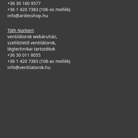
+36 30 160 9577
+36 1 420 7383 (106-os mellék)
info@ardesshop.hu
Tóth Norbert
ventilátorok webáruház,
szellőztető ventilátorok,
légtechnikai tartozékok
+36 30 011 8055
+36 1 420 7383 (108-as mellék)
info@ventilatorok.hu