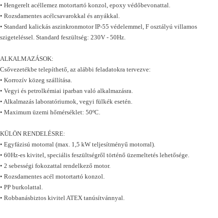
• Hengerelt acéllemez motortartó konzol, epoxy védőbevonattal.
• Rozsdamentes acélcsavarokkal és anyákkal.
• Standard kalickás aszinkronmotor IP-55 védelemmel, F osztályú villamos
szigeteléssel. Standard feszültség: 230V - 50Hz.
ALKALMAZÁSOK:
Csővezetékbe telepíthető, az alábbi feladatokra tervezve:
• Korrozív közeg szállítása.
• Vegyi és petrolkémiai iparban való alkalmazásra.
• Alkalmazás laboratóriumok, vegyi fülkék esetén.
• Maximum üzemi hőmérséklet: 50ºC.
KÜLÖN RENDELÉSRE:
• Egyfázisú motorral (max. 1,5 kW teljesítményű motorral).
• 60Hz-es kivitel, speciális feszültségről történő üzemeltetés lehetősége.
• 2 sebességi fokozattal rendelkező motor.
• Rozsdamentes acél motortartó konzol.
• PP burkolattal.
• Robbanásbiztos kivitel ATEX tanúsítvánnyal.