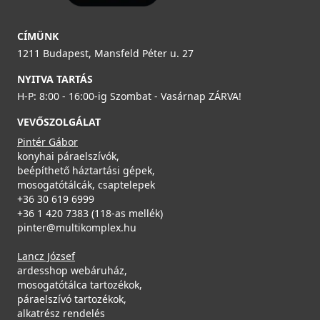
CÍMÜNK
1211 Budapest, Mansfeld Péter u. 27
NYITVA TARTÁS
H-P: 8:00 - 16:00-ig Szombat - Vasárnap ZÁRVA!
VEVŐSZOLGÁLAT
Pintér Gábor
konyhai páraelszívók,
beépíthető háztartási gépek,
mosogatótálcák, csaptelepek
+36 30 619 6999
+36 1 420 7383 (118-as mellék)
pinter@multikomplex.hu
Lancz József
ardesshop webáruház,
mosogatótálca tartozékok,
páraelszívó tartozékok,
alkatrész rendelés