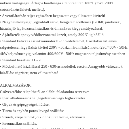
mikron vastagságú. Átlagos hőállósága a felvitel után 180°C (max. 200°C
csúcshőmérsékletek mellett).
• A ventilátorház teljes egészében hegesztett vagy illesztett kivitelű.
• Nagyhatékonyságú, egyoldalt szívó, hengerelt acéllemez (Fe360) járókerék,
hátrahajló lapátozással, statikus és dinamikus kiegyensúlyozással.
• A járókerék epoxy védőbevonattal kezelt, amely 300°C-ig hőálló.
• Standard kalickás aszinkronmotor IP-55 védelemmel, F osztályú villamos
szigeteléssel. Egyfázisú kivitel 230V - 50Hz, háromfázisú motor 230/400V - 50Hz
4kW teljesítményig, valamint 400/690V - 50Hz magasabb teljesítmény esetében.
• Standard házállás: LG270.
• Módosítható házállással 250 - 630-as modellek esetén. A nagyobb változatok
házállása rögzített, nem változtatható.
ALKALMAZÁSOK:
Csővezetékbe telepíthető, az alábbi feladatokra tervezve:
• Ipari alkalmazásoknál, légelszívás vagy légbevezetés.
• Gépek és gépegységek hűtése.
• Tiszta és enyhén poros levegő szállítása.
• Szűrők, szeparátorok, ciklonok után kötve, elszívásra.
• Pneumatikus szállítás.