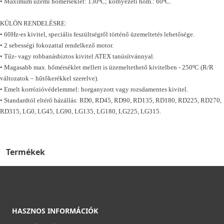
• Maximum üzemi hőmérséklet: 130ºC; környezeti hőm.: 60ºC.
KÜLÖN RENDELÉSRE:
• 60Hz-es kivitel, speciális feszültségről történő üzemeltetés lehetősége.
• 2 sebességi fokozattal rendelkező motor.
• Tűz- vagy robbanásbiztos kivitel ATEX tanúsítvánnyal.
• Magasabb max. hőmérséklet mellett is üzemeltethető kivitelben - 250ºC (R/R
változatok – hűtőkerékkel szerelve).
• Emelt korrózióvédelemmel: horganyzott vagy rozsdamentes kivitel.
• Standardtól eltérő házállás: RD0, RD45, RD90, RD135, RD180, RD225, RD270,
RD315, LG0, LG45, LG90, LG135, LG180, LG225, LG315.
Termékek
HASZNOS INFORMÁCIÓK