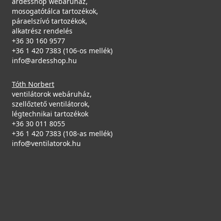
ardesshop webáruház,
mosogatótálca tartozékok,
páraelszívó tartozékok,
alkatrész rendelés
+36 30 160 9577
+36 1 420 7383 (106-os mellék)
info@ardesshop.hu
Tóth Norbert
ventilátorok webáruház,
szellőztető ventilátorok,
légtechnikai tartozékok
+36 30 011 8055
+36 1 420 7383 (108-as mellék)
info@ventilatorok.hu