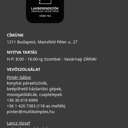
CÍMÜNK
1211 Budapest, Mansfeld Péter u. 27
NYITVA TARTÁS
H-P: 8:00 - 16:00-ig Szombat - Vasárnap ZÁRVA!
VEVŐSZOLGÁLAT
Pintér Gábor
konyhai páraelszívók,
beépíthető háztartási gépek,
mosogatótálcák, csaptelepek
+36 30 619 6999
+36 1 420 7383 (118-as mellék)
pinter@multikomplex.hu
Lancz József