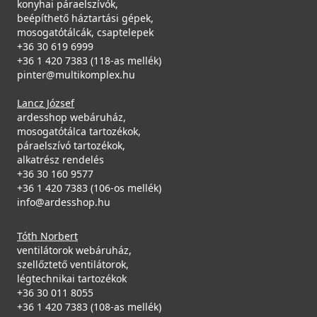
konyhai páraelszívók,
beépíthető háztartási gépek,
mosogatótálcák, csaptelepek
+36 30 619 6999
+36 1 420 7383 (118-as mellék)
pinter@multikomplex.hu
Lancz József
ardesshop webáruház,
mosogatótálca tartozékok,
páraelszívó tartozékok,
alkatrész rendelés
+36 30 160 9577
+36 1 420 7383 (106-os mellék)
info@ardesshop.hu
Tóth Norbert
ventilátorok webáruház,
szellőztető ventilátorok,
légtechnikai tartozékok
+36 30 011 8055
+36 1 420 7383 (108-as mellék)