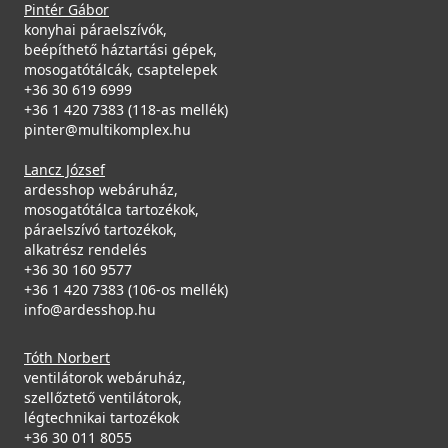
Pintér Gábor
konyhai páraelszívók,
beépíthető háztartási gépek,
mosogatótálcák, csaptelepek
+36 30 619 6999
+36 1 420 7383 (118-as mellék)
pinter@multikomplex.hu
Lancz József
ardesshop webáruház,
mosogatótálca tartozékok,
páraelszívó tartozékok,
alkatrész rendelés
+36 30 160 9577
+36 1 420 7383 (106-os mellék)
info@ardesshop.hu
Tóth Norbert
ventilátorok webáruház,
szellőztető ventilátorok,
légtechnikai tartozékok
+36 30 011 8055