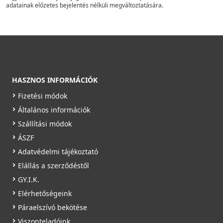
adatainak előzetes bejelentés nélküli megváltoztatására.
HASZNOS INFORMÁCIÓK
Fizetési módok
Általános információk
Szállítási módok
ÁSZF
Adatvédelmi tájékoztató
Elállás a szerződéstől
GY.I.K.
Elérhetőségeink
Páraelszívó bekötése
Viszonteladóink