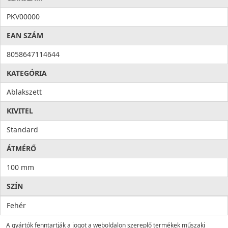
PKV00000
EAN SZÁM
8058647114644
KATEGÓRIA
Ablakszett
KIVITEL
Standard
ÁTMÉRŐ
100 mm
SZÍN
Fehér
A gyártók fenntartják a jogot a weboldalon szereplő termékek műszaki