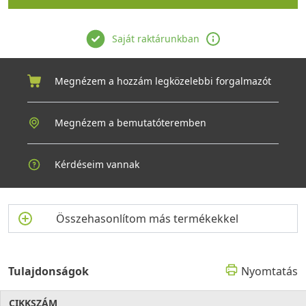
Saját raktárunkban
Megnézem a hozzám legközelebbi forgalmazót
Megnézem a bemutatóteremben
Kérdéseim vannak
Összehasonlítom más termékekkel
Tulajdonságok
Nyomtatás
CIKKSZÁM