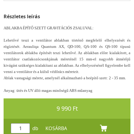
Részletes leírás
ABLAKBA ÉPÍTŐ SZETT GRAVITÁCIÓS ZSALUVAL:
Lehetővé teszi a ventilátor ablakban történő megfelelő elhelyezését és
rögíztését. Aerauliqa Quantum AX, QD-100, QA-100 és QS-100 típusú
ventilátorok ablakba építését teszi lehetővé. Az ablakban előre kialakított, a
ventilátor csatlakozócsonkjának méreténél 15 mm-el nagyobb átmérőjű
kivágást szükséges kialakítani az ablakban. Az elhelyezésénél figyelembe kell
venni a ventilátor és a külső védőrács méreteit.
Ablak vastagsági mérete, amelynél alkalmazható a beépítő szett: 2 - 35 mm.
Anyag: ütés és UV álló magas minőségű ABS műanyag
9 990 Ft
db
KOSÁRBA