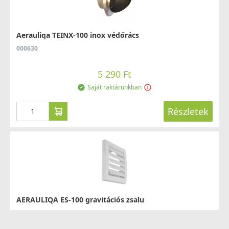
Aerauliqa TEINX-100 inox védőrács
000630
5 290 Ft
Saját raktárunkban
Részletek
AERAULIQA ES-100 gravitációs zsalu
PSE00000