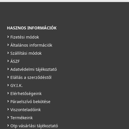
3 990 Ft
Saját raktárunkban
Részletek
HASZNOS INFORMÁCIÓK
Fizetési módok
Általános információk
Szállítási módok
ÁSZF
Adatvédelmi tájékoztató
Aerauliqa EG-100 védőrács
Elállás a szerződéstől
003684
GY.I.K.
Elérhetőségeink
2 990 Ft
Páraelszívó bekötése
Saját raktárunkban
Viszonteladóink
Termékeink
Részletek
Otp vásárlási tájékoztató