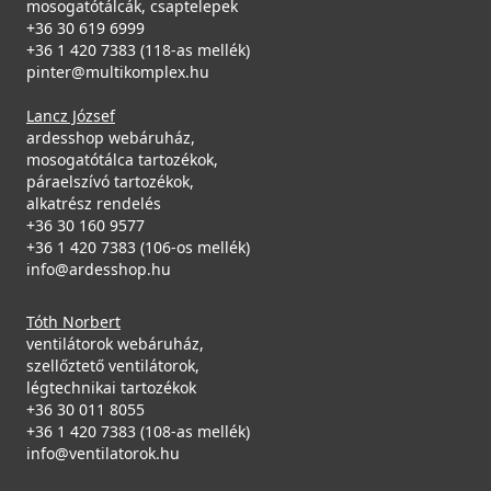
mosogatótálcák, csaptelepek
+36 30 619 6999
+36 1 420 7383 (118-as mellék)
pinter@multikomplex.hu
Lancz József
ardesshop webáruház,
mosogatótálca tartozékok,
páraelszívó tartozékok,
alkatrész rendelés
+36 30 160 9577
+36 1 420 7383 (106-os mellék)
info@ardesshop.hu
Tóth Norbert
ventilátorok webáruház,
szellőztető ventilátorok,
légtechnikai tartozékok
+36 30 011 8055
+36 1 420 7383 (108-as mellék)
info@ventilatorok.hu