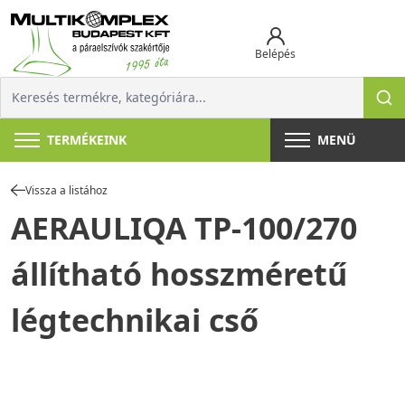
Belépés
TERMÉKEINK
MENÜ
Vissza a listához
AERAULIQA TP-100/270
állítható hosszméretű
légtechnikai cső