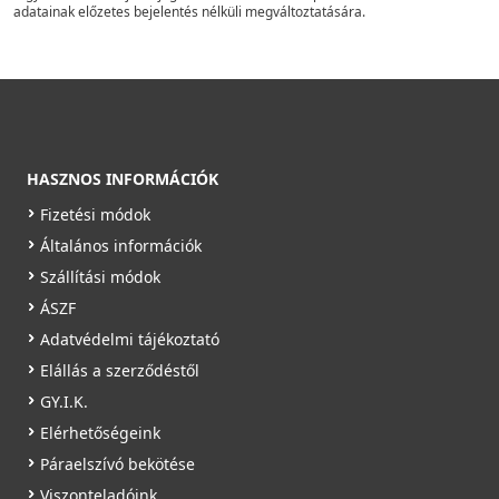
adatainak előzetes bejelentés nélküli megváltoztatására.
HASZNOS INFORMÁCIÓK
Fizetési módok
Általános információk
Szállítási módok
ÁSZF
Adatvédelmi tájékoztató
Elállás a szerződéstől
GY.I.K.
Elérhetőségeink
Páraelszívó bekötése
Viszonteladóink