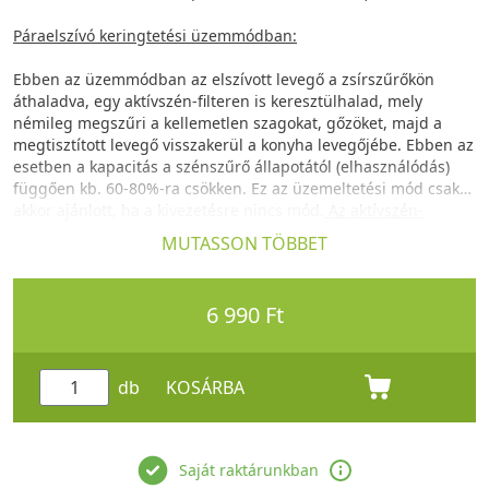
Páraelszívó keringtetési üzemmódban:
Ebben az üzemmódban az elszívott levegő a zsírszűrőkön
áthaladva, egy aktívszén-filteren is keresztülhalad, mely
némileg megszűri a kellemetlen szagokat, gőzöket, majd a
megtisztított levegő visszakerül a konyha levegőjébe. Ebben az
esetben a kapacitás a szénszűrő állapotától (elhasználódás)
függően kb. 60-80%-ra csökken. Ez az üzemeltetési mód csak
akkor ajánlott, ha a kivezetésre nincs mód.
Az aktívszén-
szűrőket használattól függően 3-6 havonta cserélni kell.
MUTASSON TÖBBET
6 990 Ft
db
KOSÁRBA
Saját raktárunkban