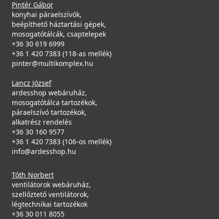
Pintér Gábor
konyhai páraelszívók,
beépíthető háztartási gépek,
mosogatótálcák, csaptelepek
+36 30 619 6999
+36 1 420 7383 (118-as mellék)
pinter@multikomplex.hu
Lancz József
ardesshop webáruház,
mosogatótálca tartozékok,
páraelszívó tartozékok,
alkatrész rendelés
+36 30 160 9577
+36 1 420 7383 (106-os mellék)
info@ardesshop.hu
Tóth Norbert
ventilátorok webáruház,
szellőztető ventilátorok,
légtechnikai tartozékok
+36 30 011 8055