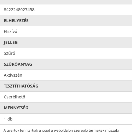
8422248027458
ELHELYEZÉS
Elszívó
JELLEG
Szűrő
SZŰRŐANYAG
Aktívszén
TISZTÍTHATÓSÁG
Cserélhető
MENNYISÉG
1 db
A gyártók fenntartják a jogot a weboldalon szereplő termékek műszaki