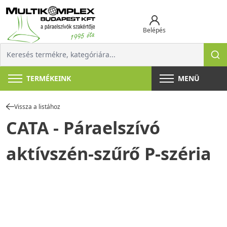
Belépés
TERMÉKEINK
MENÜ
Vissza a listához
CATA - Páraelszívó
aktívszén-szűrő P-széria