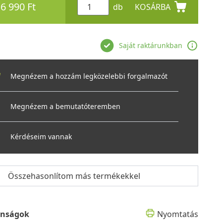
6 990 Ft
db
KOSÁRBA
Saját raktárunkban
Megnézem a hozzám legközelebbi forgalmazót
Megnézem a bemutatóteremben
Kérdéseim vannak
Összehasonlítom más termékekkel
onságok
Nyomtatás