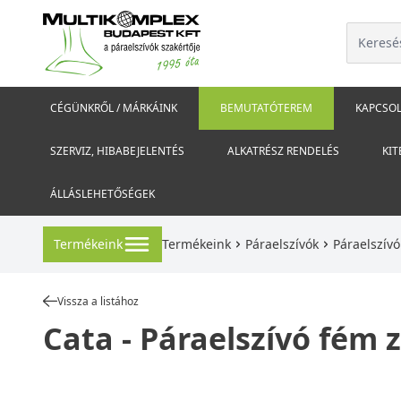
CÉGÜNKRŐL / MÁRKÁINK
BEMUTATÓTEREM
KAPCSOL
SZERVIZ, HIBABEJELENTÉS
ALKATRÉSZ RENDELÉS
KIT
ÁLLÁSLEHETŐSÉGEK
Termékeink
Termékeink
Páraelszívók
Páraelszív
Vissza a listához
Cata - Páraelszívó fém zs