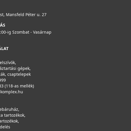
t, Mansfeld Péter u. 27
TÁS
6:00-ig Szombat - Vasárnap
ÁLAT
elszívók,
áztartási gépek,
ák, csaptelepek
999
83 (118-as mellék)
ikomplex.hu
ebáruház,
a tartozékok,
artozékok,
ndelés