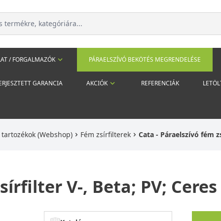
AT / FORGALMAZÓK
PÁRAELSZÍVÓ BEKÖTÉS MEGRENDELÉSE
ERJESZTETT GARANCIA
AKCIÓK
REFERENCIÁK
LETÖL
ó tartozékok (Webshop)
Fém zsírfilterek
Cata - Páraelszívó fém zs
írfilter V-, Beta; PV; Ceres