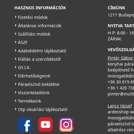
HASZNOS INFORMÁCIÓK
CÍMÜNK
1211 Budapes
Fizetési módok
Általános információk
NYITVA TAR
H-P: 8:00 - 1
Szállítási módok
ZÁRVA!
ÁSZF
VEVŐSZOLG
Adatvédelmi tájékoztató
Pintér Gábor
Elállás a szerződéstől
konyhai pára
GY.I.K.
beépíthető h
Elérhetőségeink
mosogatótálc
+36 30 619 6
Páraelszívó bekötése
+36 1 420 73
Viszonteladóink
pinter@mult
Termékeink
Lancz József
Otp vásárlási tájékoztató
ardesshop w
mosogatótálc
páraelszívó t
alkatrész re