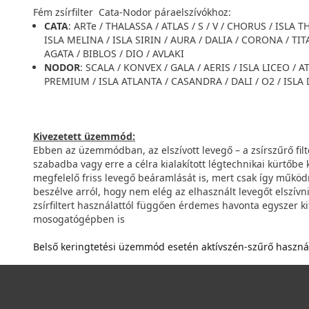
Fém zsírfilter Cata-Nodor páraelszívókhoz:
CATA
: ARTe / THALASSA / ATLAS / S / V / CHORUS / ISLA 
ISLA MELINA / ISLA SIRIN / AURA / DALIA / CORONA / TIT
AGATA / BIBLOS / DIO / AVLAKI
NODOR
: SCALA / KONVEX / GALA / AERIS / ISLA LICEO / 
PREMIUM / ISLA ATLANTA / CASANDRA / DALI / O2 / ISL
Kivezetett üzemmód:
Ebben az üzemmódban, az elszívott levegő – a zsírszűrő fil
szabadba vagy erre a célra kialakított légtechnikai kürtőbe k
megfelelő friss levegő beáramlását is, mert csak így műkö
beszélve arról, hogy nem elég az elhasznált levegőt elszívn
zsírfiltert használattól függően érdemes havonta egyszer kiti
mosogatógépben is
Belső keringtetési üzemmód esetén aktívszén-szűrő haszná