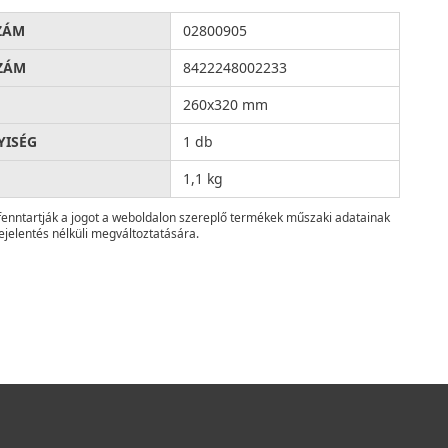
ZÁM
02800905
ZÁM
8422248002233
260x320 mm
ISÉG
1 db
1,1 kg
fenntartják a jogot a weboldalon szereplő termékek műszaki adatainak
ejelentés nélküli megváltoztatására.