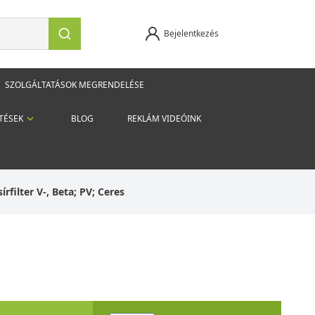
Bejelentkezés
SZOLGÁLTATÁSOK MEGRENDELÉSE
TÉSEK
BLOG
REKLÁM VIDEÓINK
írfilter V-, Beta; PV; Ceres