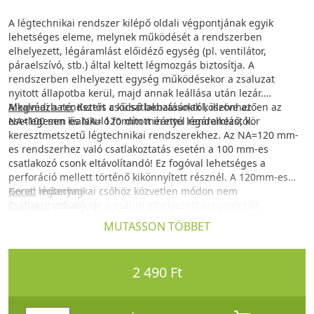
A légtechnikai rendszer kilépő oldali végpontjának egyik
lehetséges eleme, melynek működését a rendszerben
elhelyezett, légáramlást előidéző egység (pl. ventilátor,
páraelszívó, stb.) által keltett légmozgás biztosítja. A
rendszerben elhelyezett egység működésekor a zsaluzat
nyitott állapotba kerül, majd annak leállása után lezár.
Megvédi a rendszert a külső behatásoktól, illetve az
Alkalmazható:
Kettős csőcsatlakozásának köszönhetően az
esetlegesen kialakuló fordított irányú légáramlástól.
NA=100 mm és NA= 120 mm mérettel rendelkező, kör
keresztmetszetű légtechnikai rendszerekhez. Az NA=120 mm-
es rendszerhez való csatlakoztatás esetén a 100 mm-es
csatlakozó csonk eltávolítandó! Ez fogóval lehetséges a
perforáció mellett történő kikönnyített résznél. A 120mm-es
Gonal légtechnikai csőhöz közvetlen módon nem
Keret:
műanyag
csatlakoztatható, de a zsalun elhelyezett szegmentált
Zsaluzat:
műanyag
csőcsatlakozó elemek megfelelő módosításával (fogó
MUTASSON TÖBBET
segítségével) az illesztés megvalósítható.
2 490 Ft