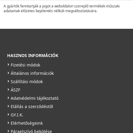
A gyártók fenntartják a jogot a weboldalon szereplő termékek műszaki
adatainak előzetes bejelentés nélküli megváltoztatására.
HASZNOS INFORMÁCIÓK
Fizetési módok
Általános információk
Szállítási módok
ÁSZF
Adatvédelmi tájékoztató
Elállás a szerződéstől
GY.I.K.
Elérhetőségeink
Páraelszívó bekötése