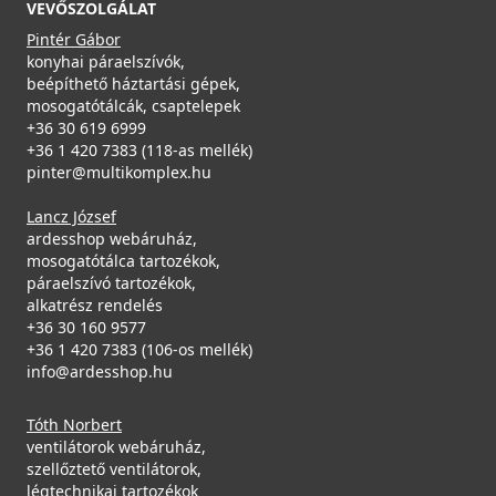
VEVŐSZOLGÁLAT
Pintér Gábor
konyhai páraelszívók,
beépíthető háztartási gépek,
mosogatótálcák, csaptelepek
+36 30 619 6999
+36 1 420 7383 (118-as mellék)
pinter@multikomplex.hu
Lancz József
ardesshop webáruház,
mosogatótálca tartozékok,
páraelszívó tartozékok,
alkatrész rendelés
+36 30 160 9577
+36 1 420 7383 (106-os mellék)
info@ardesshop.hu
Tóth Norbert
ventilátorok webáruház,
szellőztető ventilátorok,
légtechnikai tartozékok