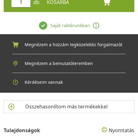
db
KOSÁRBA
Saját raktárunkban
Megnézem a hozzám legközelebbi forgalmazót
Megnézem a bemutatóteremben
Kérdéseim vannak
Összehasonlítom más termékekkel
Tulajdonságok
Nyomtatás