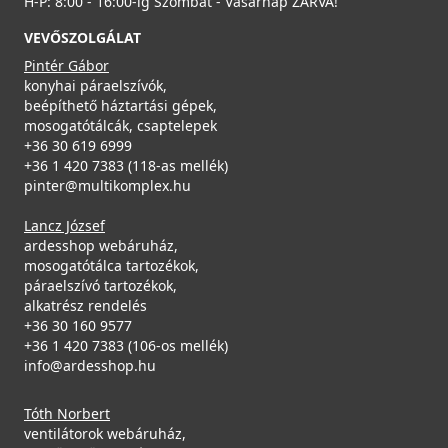
H-P: 8:00 - 16:00-ig Szombat - Vasárnap ZÁRVA!
VEVŐSZOLGÁLAT
Pintér Gábor
konyhai páraelszívók,
beépíthető háztartási gépek,
mosogatótálcák, csaptelepek
+36 30 619 6999
+36 1 420 7383 (118-as mellék)
pinter@multikomplex.hu
Lancz József
ardesshop webáruház,
mosogatótálca tartozékok,
páraelszívó tartozékok,
alkatrész rendelés
+36 30 160 9577
+36 1 420 7383 (106-os mellék)
info@ardesshop.hu
Tóth Norbert
ventilátorok webáruház,