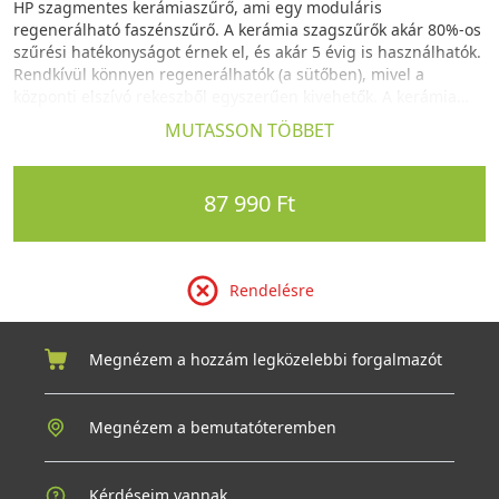
HP szagmentes kerámiaszűrő, ami egy moduláris
regenerálható faszénszűrő. A kerámia szagszűrők akár 80%-os
szűrési hatékonyságot érnek el, és akár 5 évig is használhatók.
Rendkívül könnyen regenerálhatók (a sütőben), mivel a
központi elszívó rekeszből egyszerűen kivehetők. A kerámia
szűrők regenerálását 3 havonta kell elvégezni. A regenerálási
MUTASSON TÖBBET
folyamat során a szűrőt el kell mosni (kézzel vagy
mosogatógépben), majd 180 °C-os sütőben kell szárítani.
87 990 Ft
Rendelésre
Megnézem a hozzám legközelebbi forgalmazót
Megnézem a bemutatóteremben
Kérdéseim vannak