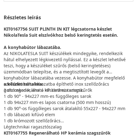
Részletes leírás
KIT0167756 SUIT PLINTH IN KIT légcsatorna készlet
NikolaTesla Suit elszívókhoz belső keringtetés esetén.
A konyhabútor lábazatába.
Az NIKOLATESLA SUIT készülékek mindegyike, rendelkezik
hátul elhelyezett légkivezető nyílással. Ez a készlet lehetővé
teszi, hogy a készüléket szűrős (belső keringtetéses)
üzemmódban telepítse, és a megtisztított levegőt a
konyhabútor lábazatába vezesse. A konyhabútor megfelelő
szellőzéséről a lábazatba építhető inox szellőzőrács
a készlet tartalma:
gondoskodik, ami a készlethez tartozik.
2 db regenerálható HP kerámia szagszűrők
1 db 90° - 94x227 mm-es függőleges sarok
1 db 94x227 mm-es lapos csatorna (500 mm hosszú)
1 db 90°-os függőleges sarok átalakító 55x227 - 94x227 mm
1 db lábazati kifúvó elem
1 db krómozott szellőzőrács
Légtechnikai ragasztószalag
KIT0167755 Regenerálható HP kerámia szagszűrők