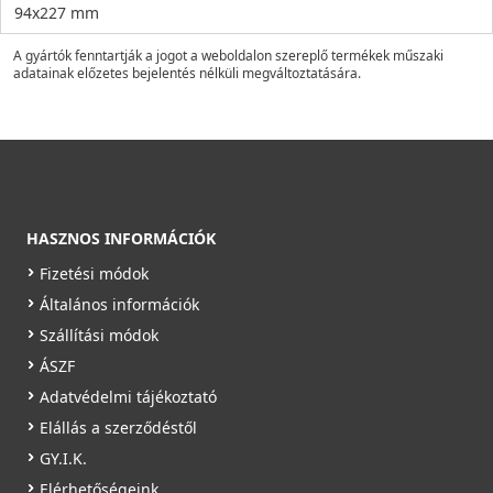
94x227 mm
A gyártók fenntartják a jogot a weboldalon szereplő termékek műszaki
adatainak előzetes bejelentés nélküli megváltoztatására.
HASZNOS INFORMÁCIÓK
Fizetési módok
Általános információk
Szállítási módok
ÁSZF
Adatvédelmi tájékoztató
Elállás a szerződéstől
GY.I.K.
Elérhetőségeink