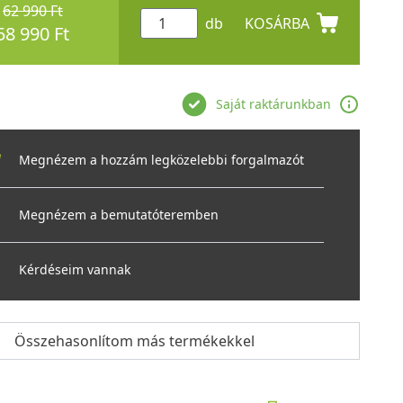
62 990 Ft
db
KOSÁRBA
58 990 Ft
Saját raktárunkban
Megnézem a hozzám legközelebbi forgalmazót
Megnézem a bemutatóteremben
Kérdéseim vannak
Összehasonlítom más termékekkel