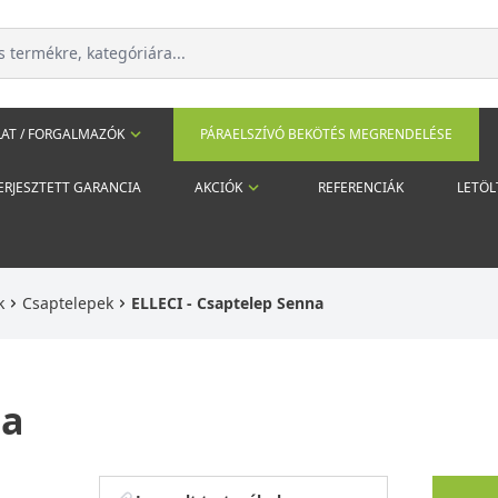
AT / FORGALMAZÓK
PÁRAELSZÍVÓ BEKÖTÉS MEGRENDELÉSE
ERJESZTETT GARANCIA
AKCIÓK
REFERENCIÁK
LETÖL
k
Csaptelepek
ELLECI - Csaptelep Senna
na