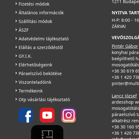
1211 Budapes
Fizetési módok
Általános információk
NYITVA TAR
H-P: 8:00 - 1
Szállítási módok
ZÁRVA!
ÁSZF
VEVŐSZOLG
Adatvédelmi tájékoztató
Pintér Gábor
Elállás a szerződéstől
konyhai pára
GY.I.K.
beépíthető h
Elérhetőségeink
mosogatótálc
+36 30 619 6
Páraelszívó bekötése
+36 1 420 73
Viszonteladóink
pinter@mult
Termékeink
Lancz József
Otp vásárlási tájékoztató
ardesshop w
mosogatótálc
páraelszívó t
alkatrész re
+36 30 160 9
+36 1 420 73