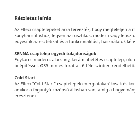
Részletes leírás
Az Elleci csaptelepeket arra tervezték, hogy megfeleljen a
konyhai stílushoz, legyen az rusztikus, modern vagy letisztu
egyesítik az esztétikát és a funkcionalitást, használatuk k
SENNA csaptelep egyedi tulajdonságok:
Egykaros modern, alacsony, kerámiabetétes csaptelep, oldal
beépítéssel, Ø35 mm-es furattal. 6-féle színben rendelhető
Cold Start
Az Elleci "Cold Start" csaptelepek energiatakarékosak és kör
amikor a fogantyú középső állásban van, amíg a hagyomány
eresztenek.