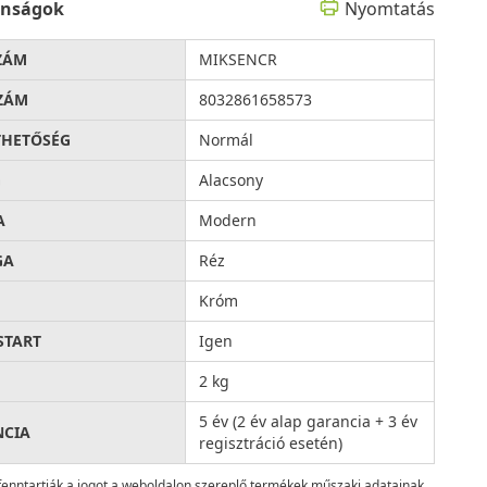
onságok
Nyomtatás
ZÁM
MIKSENCR
ZÁM
8032861658573
THETŐSÉG
Normál
G
Alacsony
A
Modern
GA
Réz
Króm
START
Igen
2 kg
5 év (2 év alap garancia + 3 év
NCIA
regisztráció esetén)
fenntartják a jogot a weboldalon szereplő termékek műszaki adatainak