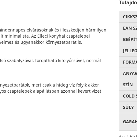
Tulajd
CIKKS
EAN S
 mindennapos elvárásoknak és illeszkedjen bármilyen
lt minimalista. Az Elleci konyhai csaptelepei
BEÉPÍ
ényelmes és ugyanakkor környezetbarát is.
JELLE
só szabályzóval, forgatható kifolyócsővel, normál
FORM
.
ANYA
SZÍN
nyezetbarátok, mert csak a hideg víz folyik akkor,
os csaptelepek alapállásban azonnal kevert vizet
COLD 
SÚLY
GARA
A gyártók 