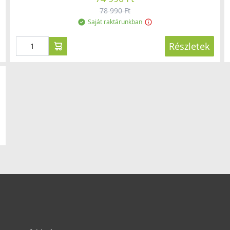
78 990 Ft
Saját raktárunkban
Részletek