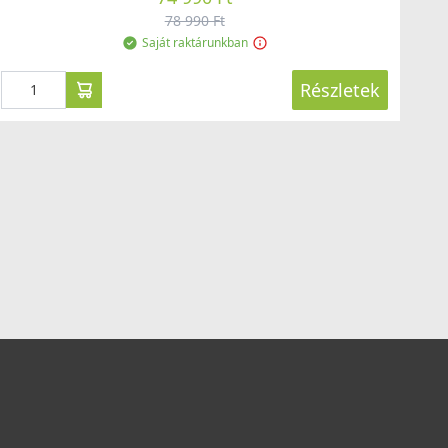
78 990 Ft
Saját raktárunkban
Részletek