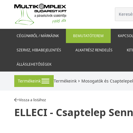
CÉGÜNKRŐL / MÁRKÁINK
BEMUTATÓTEREM
KAPCSOL
SZERVIZ, HIBABEJELENTÉS
ALKATRÉSZ RENDELÉS
KIT
ÁLLÁSLEHETŐSÉGEK
Termékeink
Termékeink
Mosogatók és Csaptelepe
Vissza a listához
ELLECI - Csaptelep Sen