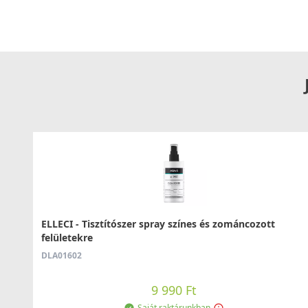
ELLECI - Tisztítószer spray színes és zománcozott
felületekre
DLA01602
9 990 Ft
Saját raktárunkban