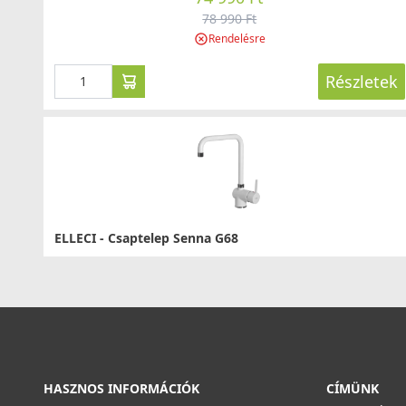
78 990 Ft
Rendelésre
Részletek
ELLECI - Csaptelep Senna G68
MGKSEN68
74 990 Ft
78 990 Ft
Saját raktárunkban
Részletek
HASZNOS INFORMÁCIÓK
CÍMÜNK