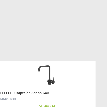
ELLECI - Csaptelep Senna G40
MGKSEN40
74 990 Ft