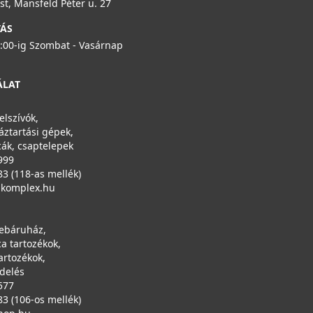
t, Mansfeld Péter u. 27
TÁS
6:00-ig Szombat - Vasárnap
ÁLAT
elszívók,
áztartási gépek,
ák, csaptelepek
999
83 (118-as mellék)
ikomplex.hu
ebáruház,
a tartozékok,
artozékok,
ndelés
577
83 (106-os mellék)