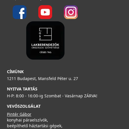
299 990 Ft
Saját raktárunkban
Részletek
ELLECI - Csaptelep Tourmaline Plus pure Keratek K96
MKKTOP96
119 990 Ft
Saját raktárunkban
CÍMÜNK
ELLECI - Gránit mosogatótálca Unico CORNER sarok
1211 Budapest, Mansfeld Péter u. 27
G51
Részletek
LGUCOR51
NYITVA TARTÁS
H-P: 8:00 - 16:00-ig Szombat - Vasárnap ZÁRVA!
179 990 Ft
209 990 Ft
VEVŐSZOLGÁLAT
Rendelésre
Pintér Gábor
konyhai páraelszívók,
Részletek
beépíthető háztartási gépek,