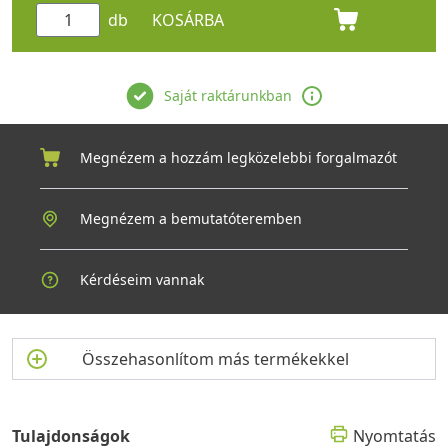
víz vásárlását, így gazdaságos és környezetbarát alternatívát is
db
KOSÁRBA
kínál. A modern technológia és az egyszerű kezelhetőség
egyensúlya a felhasználó kényelmét helyezi előtérbe.
Saját raktárunkban
Emelje konyhája kényelmét magasabb szintre
Az ELLECI Tourmaline Plus Granitek G51 Bézs csaptelep nem
csupán egy konyhai eszköz, hanem hosszú távú befektetés az
otthoni komfort és a minőségi életvitel irányába. Tapasztalja
Megnézem a hozzám legközelebbi forgalmazót
meg, milyen egyszerű és elegáns lehet a tiszta vízhez való
hozzáférés – válassza a prémium minőséget, amelyre évek
múltán is számíthat.
Megnézem a bemutatóteremben
Kérdéseim vannak
Összehasonlítom más termékekkel
Tulajdonságok
Nyomtatás