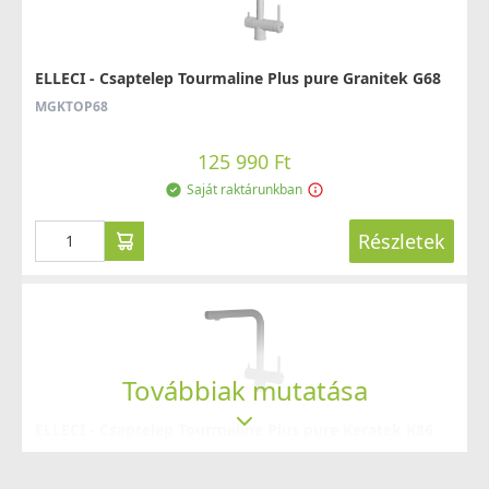
ELLECI - Csaptelep Tourmaline Plus pure Granitek G68
MGKTOP68
ELLECI - Víztisztító készülék Pure digitális vízmérő
125 990 Ft
órával
Saját raktárunkban
AFICAMGR
Részletek
119 990 Ft
Rendelésre
Részletek
Továbbiak mutatása
ELLECI - Csaptelep Tourmaline Plus pure Keratek K86
MKKTOP86