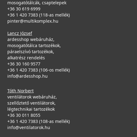
mosogatótálcák, csaptelepek
ELLECI - Csaptelep Tourmaline Plus pure Granitek G40
+36 30 619 6999
MGKTOP40
+36 1 420 7383 (118-as mellék)
pinter@multikomplex.hu
125 990 Ft
Lancz József
Rendelésre
ardesshop webáruház,
mosogatótálca tartozékok,
ELLECI - Gránit mosogatótálca Quadra 100 G51
Részletek
páraelszívó tartozékok,
LGQ10051
alkatrész rendelés
+36 30 160 9577
85 990 Ft
+36 1 420 7383 (106-os mellék)
info@ardesshop.hu
Rendelésre
Tóth Norbert
Részletek
ventilátorok webáruház,
szellőztető ventilátorok,
légtechnikai tartozékok
+36 30 011 8055
+36 1 420 7383 (108-as mellék)
info@ventilatorok.hu