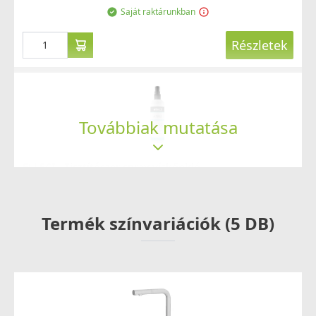
Saját raktárunkban
Részletek
Továbbiak mutatása
ELLECI - Tisztítószer spray vízkőoldó
mosogatótálcákhoz
DLA01603
Termék színvariációk (5 DB)
8 790 Ft
Saját raktárunkban
Részletek