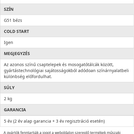
SZÍN
G51 bézs
COLD START
Igen
MEGJEGYZÉS
Az azonos színű csaptelepek és mosogatótálcák között,
gyártástechnológiai sajátosságokból adódoan színárnyalatbeli
különbség előfordulhat.
SÚLY
2 kg
GARANCIA
5 év (2 év alap garancia + 3 év regisztráció esetén)
A gyártók fenntartják a jogot a weboldalon szereplő termékek műszaki