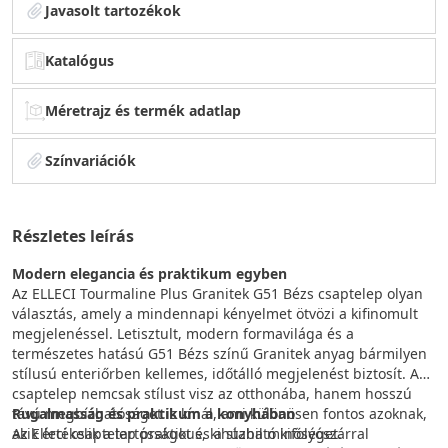
Javasolt tartozékok
Katalógus
Méretrajz és termék adatlap
Színvariációk
Részletes leírás
Modern elegancia és praktikum egyben
Az ELLECI Tourmaline Plus Granitek G51 Bézs csaptelep olyan
választás, amely a mindennapi kényelmet ötvözi a kifinomult
megjelenéssel. Letisztult, modern formavilága és a
természetes hatású G51 Bézs színű Granitek anyag bármilyen
stílusú enteriőrben kellemes, időtálló megjelenést biztosít. A
csaptelep nemcsak stílust visz az otthonába, hanem hosszú
távú megbízhatóságot is kínál, ami különösen fontos azoknak,
Rugalmasság és praktikum a konyhában
akik értékelik a tartósságot és a stabil minőséget.
Az Elleci csaptelep praktikus, kihúzható kifolyószárral