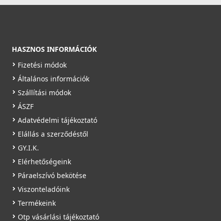
119 990 Ft
ELLECI - Víztisztító készülék Pure Micro + ajándék
csaptelep a szűrt vízhez
Saját raktárunkban
MOKCAMBKsz
Részletek
HASZNOS INFORMÁCIÓK
199 990 Ft
Fizetési módok
Rendelésre
Általános információk
Szállítási módok
Részletek
ÁSZF
Adatvédelmi tájékoztató
ELLECI - Csaptelep Tourmaline Plus pure Inox
Elállás a szerződéstől
MIKTOPIN
GY.I.K.
Elérhetőségeink
109 990 Ft
Páraelszívó bekötése
ELLECI - Víztisztító készülék Pure Ultra + ajándék
Rendelésre
Viszonteladóink
csaptelep a szűrt vízhez
Termékeink
MOKCAUBKsz
Részletek
Otp vásárlási tájékoztató