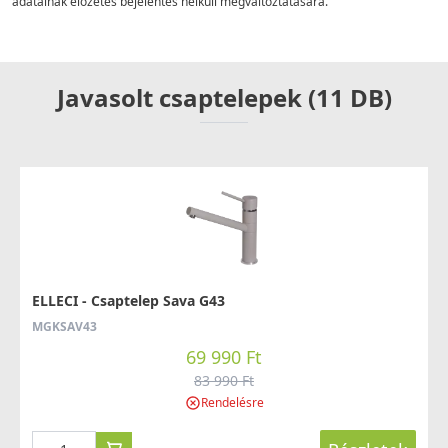
adatainak előzetes bejelentés nélküli megváltoztatására.
Javasolt csaptelepek (11 DB)
ELLECI - Csaptelep Sava G43
MGKSAV43
69 990 Ft
83 990 Ft
Rendelésre