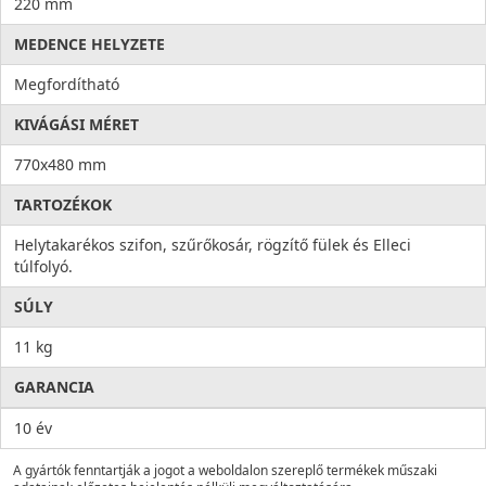
220 mm
MEDENCE HELYZETE
Megfordítható
KIVÁGÁSI MÉRET
770x480 mm
TARTOZÉKOK
Helytakarékos szifon, szűrőkosár, rögzítő fülek és Elleci
túlfolyó.
SÚLY
11 kg
GARANCIA
10 év
A gyártók fenntartják a jogot a weboldalon szereplő termékek műszaki