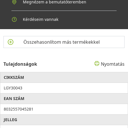
Antibakteriális védelem
Megnézem a bemutatóteremben
Higiénia: az anyag összetételéből adódóan meggátolja a
mikroorganizmusok kifejlődését, valamint elősegíti a
baktériumok eltávolítását, ezzel higiéniát és tisztaságot hoz a
Kérdéseim vannak
konyhába. Az antibakteriális rendszert alkotó ezüst ionok
100%-os antibakteriális védelmet
nyújtanak.
Összehasonlítom más termékekkel
Tulajdonságok
Nyomtatás
CIKKSZÁM
LGY30043
EAN SZÁM
8032557045281
JELLEG