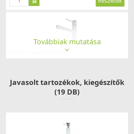
Részletek
Továbbiak mutatása
ELLECI - Csaptelep Reno G43
MGKREN43
104 990 Ft
109 990 Ft
Javasolt tartozékok, kiegészítők
Saját raktárunkban
(19 DB)
Részletek