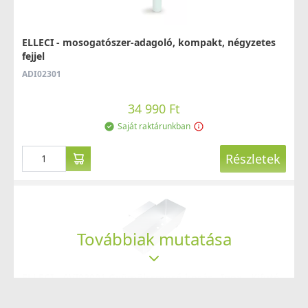
ELLECI - Csaptelep Cloud G43
ELLECI - mosogatószer-adagoló, kompakt, négyzetes
MGKCLO43
fejjel
ADI02301
89 990 Ft
Saját raktárunkban
34 990 Ft
Saját raktárunkban
Részletek
Részletek
Továbbiak mutatása
ELLECI - Csaptelep Trail G43
MGKTRA43
ELLECI - AVI03001 Gyümölcsmosó kosár - Inox - Kifutó
termék!
89 990 Ft