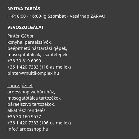
ACI01307
Részletek
Részletek
NYITVA TARTÁS
29 890 Ft
H-P: 8:00 - 16:00-ig Szombat - Vasárnap ZÁRVA!
39 990 Ft
Raktáron
VEVŐSZOLGÁLAT
Pintér Gábor
Részletek
konyhai páraelszívók,
beépíthető háztartási gépek,
mosogatótálcák, csaptelepek
ELLECI - Gránit mosogatótálca Easy 300 G48
ELLECI - Csaptelep Athena Plus G43
+36 30 619 6999
LGY30048
MGKATP43
+36 1 420 7383 (118-as mellék)
pinter@multikomplex.hu
79 990 Ft
139 990 Ft
Lancz József
Saját raktárunkban
Rendelésre
ardesshop webáruház,
Mosogatószer-adagoló Ø35 Inox
mosogatótálca tartozékok,
2A55-3-34
Részletek
Részletek
páraelszívó tartozékok,
alkatrész rendelés
8 990 Ft
+36 30 160 9577
+36 1 420 7383 (106-os mellék)
Saját raktárunkban
info@ardesshop.hu