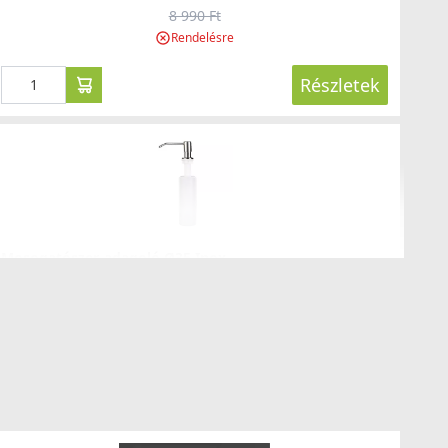
8 990 Ft
Részletek
Rendelésre
Részletek
LLECI - Csaptelep Adige G40
GKADI40
Mosogatószer-adagoló Ø35 Inox
99 990 Ft
2A55-3-34
Saját raktárunkban
8 990 Ft
Részletek
Saját raktárunkban
Részletek