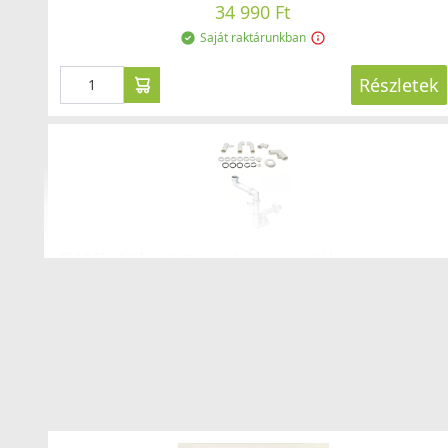
34 990 Ft
Részlete
Saját raktárunkban
Részletek
ELLECI - Csaptelep Tourmaline pure G40
MGKTOU40
ELLECI - Szifonszett egyutas mosogatóhoz
109 990 Ft
COMPSIF1V
Saját raktárunkban
3 990 Ft
Részlete
Saját raktárunkban
Részletek