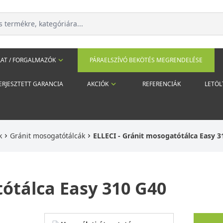
AT / FORGALMAZÓK
PÁRAELSZÍVÓ BEKÖTÉS MEGRENDELÉSE
ERJESZTETT GARANCIA
AKCIÓK
REFERENCIÁK
LETÖL
k
Gránit mosogatótálcák
ELLECI - Gránit mosogatótálca Easy 3
tótálca Easy 310 G40