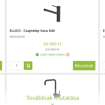
ELLECI - Csaptelep Sava G40
E
MGKSAV40
M
69 990 Ft
83 990 Ft
Saját raktárunkban
k
Részletek
Továbbiak mutatása