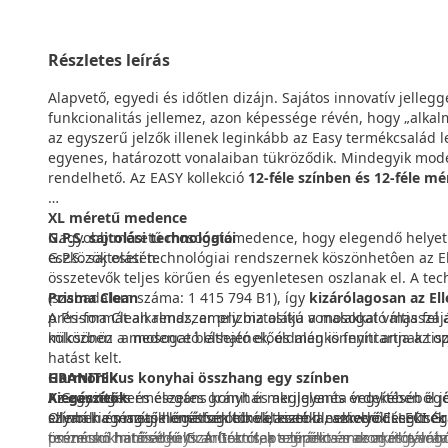
Részletes leírás
Alapvető, egyedi és időtlen dizájn. Sajátos innovatív jelleg
funkcionalitás jellemez, azon képessége révén, hogy „alkal
az egyszerű jelzők illenek leginkább az Easy termékcsalád l
egyenes, határozott vonalaiban tükröződik. Mindegyik modell
rendelhető. Az EASY kollekció
12-féle színben és 12-féle m
XL méretű medence
Nagyobb méretű mosogatómedence, hogy elegendő helyet é
G.P.S. sajtolási technológiai
eszközök esetén.
G.P.S. sajtolási technológiai rendszernek köszönhetôen az
összetevők teljes körűen és egyenletesen oszlanak el. A te
Prisma Clean
(szabadalom száma: 1 415 794 B1), így
kizárólagosan az Ell
A Prisma Clean rendszer prizma alakú vonalakkal váltja fel 
prés-formát alkalmaz, amely biztosítja a mosogató masszáj
kölcsönöz a medence belsejének, és megkönnyíti annak tiszt
miközben a mosogató látható előoldalán is fenntartja az op
hatást kelt.
GRANITEK
Harmonikus konyhai összhang egy színben
Kiegészítők
A Granitek természetes gránit és akrilgyanta vegyítéséből jö
Az egységes és elegáns konyhai megjelenés érdekében egés
Olyan kiegészítők legátfogóbb választéka, amelyek segítsé
ellenáll a magas hőmérsékletnek, kisebb nekiverődéseknek
színben és megjelenésben tökéletesen illeszkedő ELLECI G
összecsukható edényszárítóktól, a szűrőkosarakon és a vá
terméskő hatását kelti. A Granitek a gránit és az akrilgyant
prémium minőségű Granitec csaptelepek a mosogatótálcával