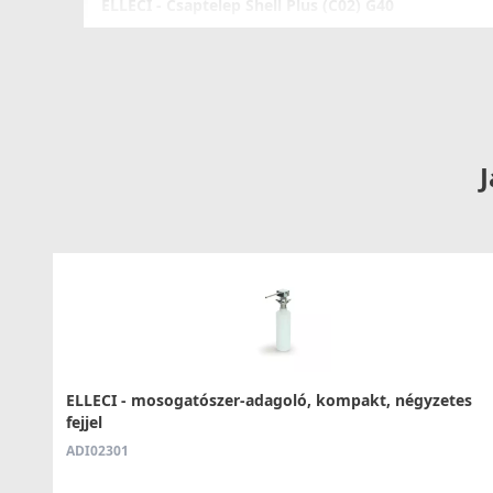
ELLECI - Csaptelep Shell Plus (C02) G40
MGKC0240
54 990 Ft
Saját raktárunkban
Részlete
J
ELLECI - Csaptelep Neva G40
MGKNEV40
ELLECI - mosogatószer-adagoló, kompakt, négyzetes
fejjel
119 990 Ft
ADI02301
Saját raktárunkban