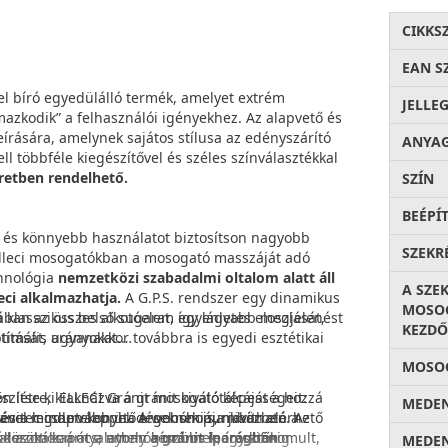
CIKKS
EAN S
gel bíró egyedülálló termék, amelyet extrém
JELLE
mazkodik” a felhasználói igényekhez. Az alapvető és
eírására, amelynek sajátos stílusa az edényszárító
ANYA
 többféle kiegészítővel és széles színválasztékkal
éretben rendelhető.
SZÍN
BEÉPÍ
s könnyebb használatot biztosítson nagyobb
SZEKR
 Elleci mosogatókban a mosogató masszáját adó
chnológia
nemzetközi szabadalmi oltalom alatt áll
A SZE
eci alkalmazhatja.
A G.P.S. rendszer egy dinamikus
MOSOG
a klasszikus belső sugarat, így lágyabb megjelenést
ában az összes alkotóelem egyenletes eloszlását,
KEZDŐ
ítását, ugyanakkor továbbra is egyedi esztétikai
timális arányokat.
MOSOG
n létre, kiaknázva a gránit kiváló képességeit:
zítse ki ELLECI Gránit mosogatótálcáját a hozzá
MEDEN
gével minden konyha ergonómiája javítható. Az
 és a legdurvább ütődéseknek is, miközben a
ranitec csapteleppel. A webshopunkban elérhető
gódeszkákon át a nyomógombos leeresztőkig.
a közötti kapocs, amely
 azonos árnyalatban készülnek, így kifinomult,
a gránit iparágban
MEDEN