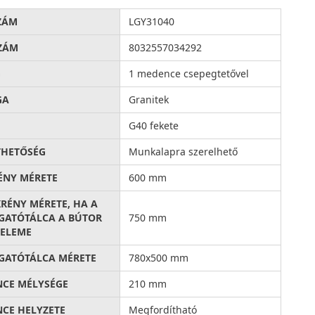
ZÁM
LGY31040
ZÁM
8032557034292
G
1 medence csepegtetővel
GA
Granitek
G40 fekete
THETŐSÉG
Munkalapra szerelhető
ÉNY MÉRETE
600 mm
KRÉNY MÉRETE, HA A
ATÓTÁLCA A BÚTOR
750 mm
ELEME
ATÓTÁLCA MÉRETE
780x500 mm
CE MÉLYSÉGE
210 mm
CE HELYZETE
Megfordítható