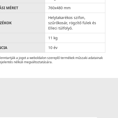
ÁSI MÉRET
760x480 mm
Helytakarékos szifon,
ZÉKOK
szűrőkosár, rögzítő fülek és
Elleci túlfolyó.
11 kg
NCIA
10 év
fenntartják a jogot a weboldalon szereplő termékek műszaki adatainak
ejelentés nélküli megváltoztatására.