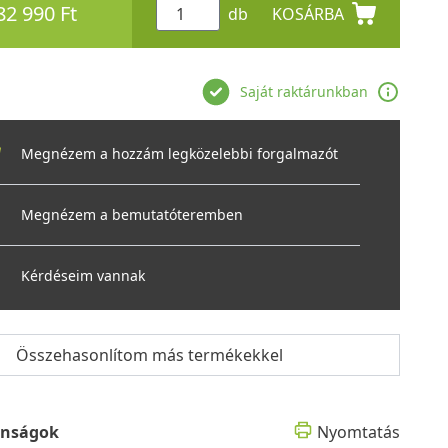
82 990 Ft
db
KOSÁRBA
Saját raktárunkban
Megnézem a hozzám legközelebbi forgalmazót
Megnézem a bemutatóteremben
Kérdéseim vannak
Összehasonlítom más termékekkel
onságok
Nyomtatás