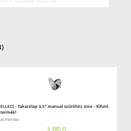
LLECI - Csaptelep Cloud G40
GKCLO40
89 990 Ft
Saját raktárunkban
Részletek
B)
LLECI - Csaptelep Stream Plus G40
GKSTP40
ELLECI - Takarólap 3,5" manual szűrőhöz inox - Kifutó
119 990 Ft
termék!
125 990 Ft
ACPM1000
Saját raktárunkban
5 980 Ft