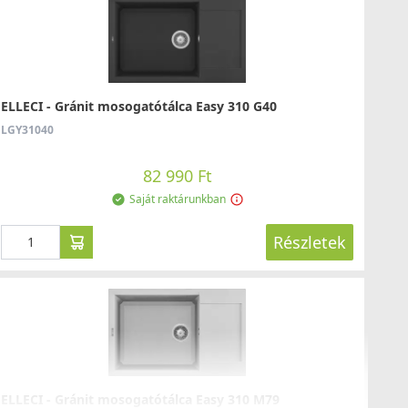
LLECI - Csaptelep Danubio G40
GKDAN40
ELLECI - Gránit mosogatótálca Easy 310 G40
LGY31040
159 990 Ft
Csaplyukfúró FF35 35 mm-es
Saját raktárunkban
FF35
82 990 Ft
Saját raktárunkban
Részletek
5 990 Ft
Saját raktárunkban
Részletek
Részletek
LLECI - Csaptelep Minerva G40
GKMIN40
ELLECI - Gránit mosogatótálca Easy 310 M79