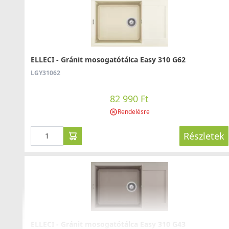
ELLECI - Csaptelep Volta G40 - Kifutó termék!
MGKVTA40
ELLECI - Gránit mosogatótálca Easy 310 G62
79 890 Ft
LGY31062
Elleci ATH010QU Vágódeszka csúsztatható HPL -
115 990 Ft
Quercia tölgy
Saját raktárunkban
82 990 Ft
ATH010QU
Rendelésre
Részlete
32 990 Ft
Részletek
Saját raktárunkban
Részletek
ELLECI - Csaptelep Chef G40 - Kifutó termék!
MGKCHE40
ELLECI - Gránit mosogatótálca Easy 310 G43