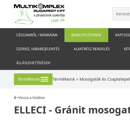
CÉGÜNKRŐL / MÁRKÁINK
BEMUTATÓTEREM
KAPCSOL
SZERVIZ, HIBABEJELENTÉS
ALKATRÉSZ RENDELÉS
KIT
ÁLLÁSLEHETŐSÉGEK
Termékeink
Termékeink
Mosogatók és Csaptelepe
Vissza a listához
ELLECI - Gránit mosoga