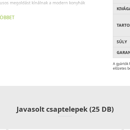
ílusos megoldást kínálnak a modern konyhák
KIVÁG
ÖBBET
új műgyantával és a kerámia nanorészecskékkel egy
TARTO
a legjobb versenytársunk termékénél is
30%-kal
SÚLY
ésével egy olyan anyag született, amely fokozottan,
GARA
b mértékben áll ellen a karcoknak és a hősokknak.
n foglalt követelményeket (UNI13310, IAPMO ANSI Z
A gyártók 
előzetes b
z anyag nem fakul ki az idő múlásával.
roorganizmusok kifejlődését, valamint elősegíti a
Javasolt csaptelepek (25 DB)
z a konyhába. Az antibakteriális rendszert alkotó