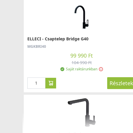
ELLECI - Csaptelep Bridge G40
MGKBRI40
99 990 Ft
104 990 Ft
Saját raktárunkban
Részlete