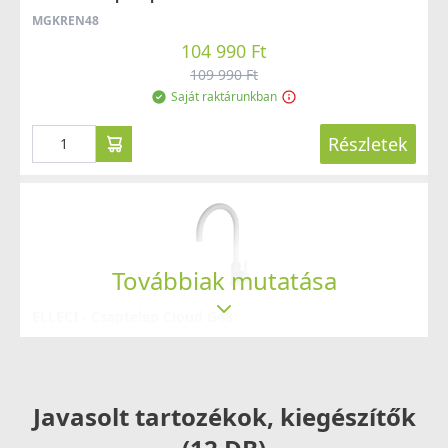
MGKREN48
104 990 Ft
109 990 Ft
Saját raktárunkban
Részletek
Továbbiak mutatása
ELLECI - Csaptelep Cloud G48
MGKCLO48
89 990 Ft
Javasolt tartozékok, kiegészítők
Saját raktárunkban