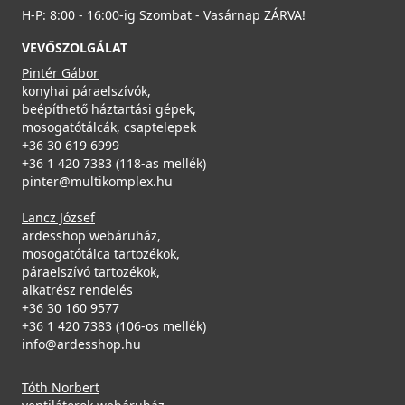
Saját raktárunkban
H-P: 8:00 - 16:00-ig Szombat - Vasárnap ZÁRVA!
Részletek
VEVŐSZOLGÁLAT
Pintér Gábor
konyhai páraelszívók,
beépíthető háztartási gépek,
ELLECI - Csaptelep Volta G48 - Kifutó termék!
mosogatótálcák, csaptelepek
+36 30 619 6999
MGKVTA48
+36 1 420 7383 (118-as mellék)
79 890 Ft
pinter@multikomplex.hu
115 990 Ft
ELLECI - ACI01307 Edényszárító kosár fém univerzális -
Saját raktárunkban
Lancz József
Kifutó termék!
ardesshop webáruház,
ACI01307
mosogatótálca tartozékok,
Részletek
páraelszívó tartozékok,
29 890 Ft
alkatrész rendelés
39 990 Ft
+36 30 160 9577
Raktáron
+36 1 420 7383 (106-os mellék)
info@ardesshop.hu
Részletek
Tóth Norbert