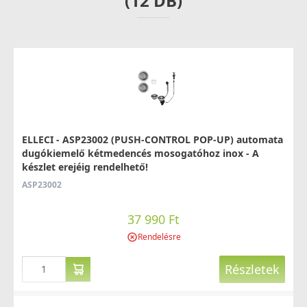
(12 DB)
Részletek
ELLECI - Csaptelep Trail G48
ELLECI - ASP23002 (PUSH-CONTROL POP-UP) automata
MGKTRA48
dugókiemelő kétmedencés mosogatóhoz inox - A
készlet erejéig rendelhető!
89 990 Ft
ASP23002
Saját raktárunkban
37 990 Ft
Részletek
Rendelésre
Részletek