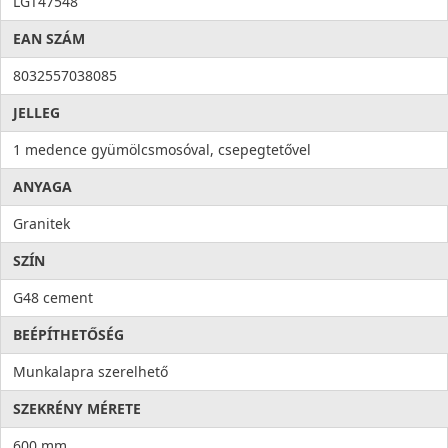
LGT47548
baktériumok eltávolítását, ezzel higiéniát és tisztaságot hoz a
konyhába. Az antibakteriális rendszert alkotó ezüst ionok
EAN SZÁM
100%-os antibakteriális védelmet nyújtanak.
8032557038085
JELLEG
1 medence gyümölcsmosóval, csepegtetővel
ANYAGA
Granitek
SZÍN
G48 cement
BEÉPÍTHETŐSÉG
Munkalapra szerelhető
SZEKRÉNY MÉRETE
600 mm