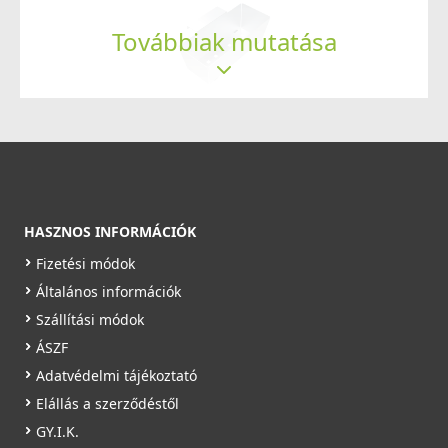
Továbbiak mutatása
ELLECI - Csaptelep Stream Plus G48
MGKSTP48
ELLECI - AVI03001 Gyümölcsmosó kosár - Inox - Kifutó
119 990 Ft
termék!
125 990 Ft
AVI03001
Saját raktárunkban
34 890 Ft
Részletek
51 990 Ft
HASZNOS INFORMÁCIÓK
Raktáron
Fizetési módok
Részletek
Általános információk
Szállítási módok
ÁSZF
Adatvédelmi tájékoztató
ELLECI - Csaptelep Bridge G48
Elállás a szerződéstől
MGKBRI48
GY.I.K.
99 990 Ft