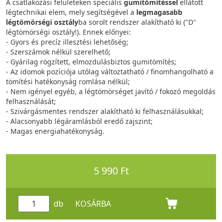
A csatlakozási felületeken speciális
gumitömítéssel
ellátott
légtechnikai elem, mely segítségével a
legmagasabb
légtömörségi osztály
ba sorolt rendszer alakítható ki ("D"
légtömörségi osztály!). Ennek előnyei:
- Gyors és precíz illesztési lehetőség;
- Szerszámok nélkül szerelhető;
- Gyárilag rögzített, elmozdulásbiztos gumitömítés;
- Az idomok pozíciója utólag változtatható / finomhangolható a
tömítési hatékonyság romlása nélkül;
- Nem igényel egyéb, a légtömörséget javító / fokozó megoldás
felhasználását;
- Szivárgásmentes rendszer alakítható ki felhasználásukkal;
- Alacsonyabb légáramlásból eredő zajszint;
- Magas energiahatékonyság.
5 990 Ft
db
KOSÁRBA