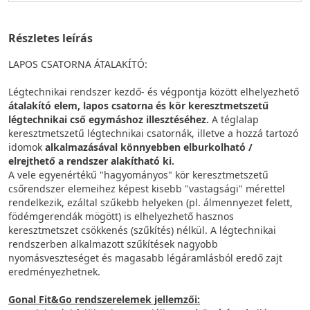
Részletes leírás
LAPOS CSATORNA ÁTALAKÍTÓ:
Légtechnikai rendszer kezdő- és végpontja között elhelyezhető
átalakító elem, lapos csatorna és kör keresztmetszetű
légtechnikai cső egymáshoz illesztéséhez.
A téglalap
keresztmetszetű légtechnikai csatornák, illetve a hozzá tartozó
idomok
alkalmazásával könnyebben elburkolható /
elrejthető a rendszer alakítható ki.
A vele egyenértékű "hagyományos" kör keresztmetszetű
csőrendszer elemeihez képest kisebb "vastagsági" mérettel
rendelkezik, ezáltal szűkebb helyeken (pl. álmennyezet felett,
födémgerendák mögött) is elhelyezhető hasznos
keresztmetszet csökkenés (szűkítés) nélkül. A légtechnikai
rendszerben alkalmazott szűkítések nagyobb
nyomásveszteséget és magasabb légáramlásból eredő zajt
eredményezhetnek.
Gonal Fit&Go rendszerelemek jellemzői: