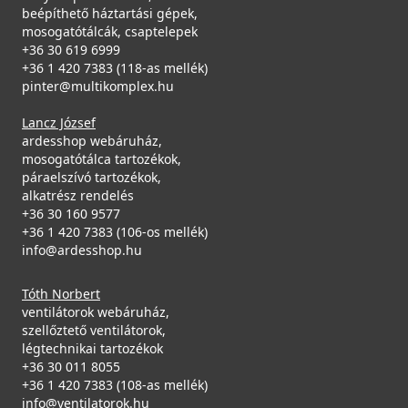
beépíthető háztartási gépek,
mosogatótálcák, csaptelepek
+36 30 619 6999
+36 1 420 7383 (118-as mellék)
pinter@multikomplex.hu
Lancz József
ardesshop webáruház,
mosogatótálca tartozékok,
páraelszívó tartozékok,
alkatrész rendelés
+36 30 160 9577
+36 1 420 7383 (106-os mellék)
info@ardesshop.hu
Tóth Norbert
ventilátorok webáruház,
szellőztető ventilátorok,
légtechnikai tartozékok
+36 30 011 8055
+36 1 420 7383 (108-as mellék)
info@ventilatorok.hu