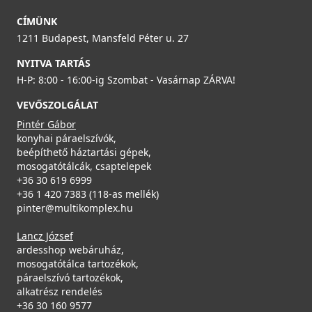
CÍMÜNK
1211 Budapest, Mansfeld Péter u. 27
NYITVA TARTÁS
H-P: 8:00 - 16:00-ig Szombat - Vasárnap ZÁRVA!
VEVŐSZOLGÁLAT
Pintér Gábor
konyhai páraelszívók,
beépíthető háztartási gépek,
mosogatótálcák, csaptelepek
+36 30 619 6999
+36 1 420 7383 (118-as mellék)
pinter@multikomplex.hu
Lancz József
ardesshop webáruház,
mosogatótálca tartozékok,
páraelszívó tartozékok,
alkatrész rendelés
+36 30 160 9577