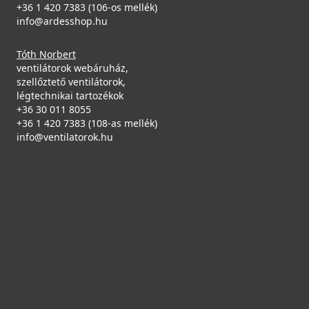
+36 1 420 7383 (106-os mellék)
info@ardesshop.hu
Tóth Norbert
ventilátorok webáruház,
szellőztető ventilátorok,
légtechnikai tartozékok
+36 30 011 8055
+36 1 420 7383 (108-as mellék)
info@ventilatorok.hu