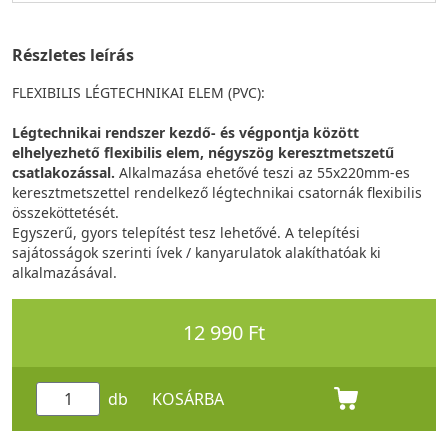
Részletes leírás
FLEXIBILIS LÉGTECHNIKAI ELEM (PVC):
Légtechnikai rendszer kezdő- és végpontja között
elhelyezhető flexibilis elem, négyszög keresztmetszetű
csatlakozással.
Alkalmazása ehetővé teszi az 55x220mm-es
keresztmetszettel rendelkező légtechnikai csatornák flexibilis
összeköttetését.
Egyszerű, gyors telepítést tesz lehetővé. A telepítési
sajátosságok szerinti ívek / kanyarulatok alakíthatóak ki
alkalmazásával.
12 990 Ft
db
KOSÁRBA