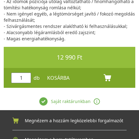
- Az idomok pozíciója utólag változtatható / finomhangolható a
tömítési hatékonyság romlása nélkül;
- Nem igényel egyéb, a légtömörséget javító / fokozó megoldás
felhasználását;
- Szivárgásmentes rendszer alakítható ki felhasználásukkal;
- Alacsonyabb légáramlásból eredő zajszint;
- Magas energiahatékonyság.
12 990 Ft
db
KOSÁRBA
Saját raktárunkban
Megnézem a hozzám legközelebbi forgalmazót