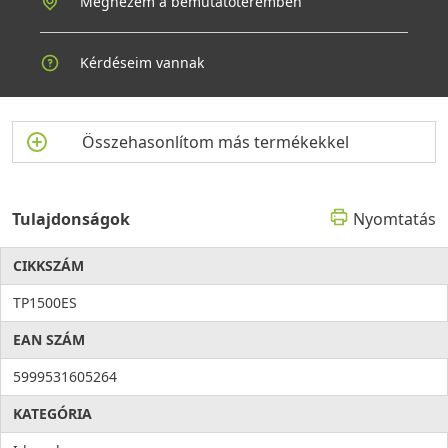
Megnézem a bemutatóteremben
Kérdéseim vannak
Összehasonlítom más termékekkel
Tulajdonságok
Nyomtatás
CIKKSZÁM
TP1500ES
EAN SZÁM
5999531605264
KATEGÓRIA