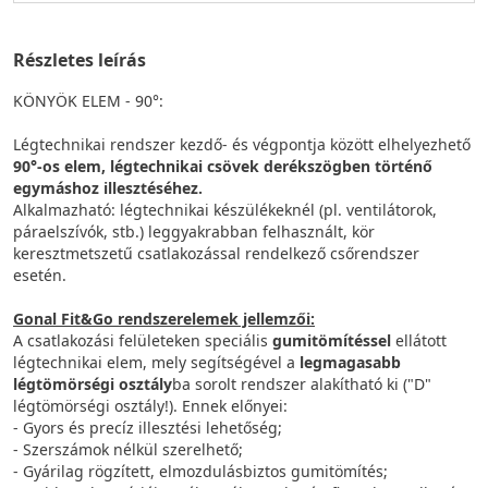
Részletes leírás
KÖNYÖK ELEM - 90°:
Légtechnikai rendszer kezdő- és végpontja között elhelyezhető
90°-os elem, légtechnikai csövek derékszögben történő
egymáshoz illesztéséhez.
Alkalmazható: légtechnikai készülékeknél (pl. ventilátorok,
páraelszívók, stb.) leggyakrabban felhasznált, kör
keresztmetszetű csatlakozással rendelkező csőrendszer
esetén.
Gonal Fit&Go rendszerelemek jellemzői:
A csatlakozási felületeken speciális
gumitömítéssel
ellátott
légtechnikai elem, mely segítségével a
legmagasabb
légtömörségi osztály
ba sorolt rendszer alakítható ki ("D"
légtömörségi osztály!). Ennek előnyei:
- Gyors és precíz illesztési lehetőség;
- Szerszámok nélkül szerelhető;
- Gyárilag rögzített, elmozdulásbiztos gumitömítés;