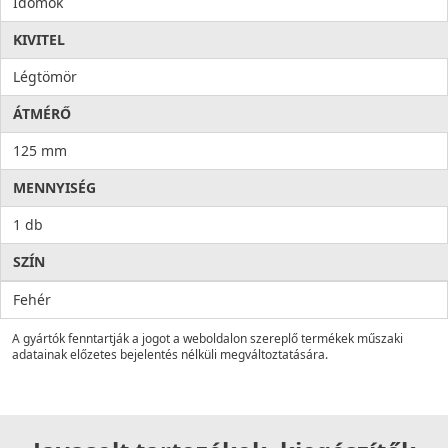
Idomok
KIVITEL
Légtömör
ÁTMÉRŐ
125 mm
MENNYISÉG
1 db
SZÍN
Fehér
A gyártók fenntartják a jogot a weboldalon szereplő termékek műszaki
adatainak előzetes bejelentés nélküli megváltoztatására.