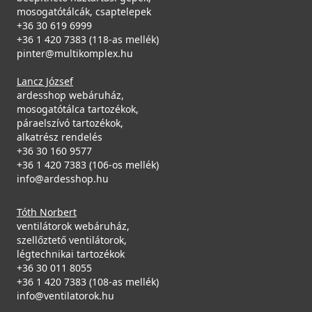
mosogatótálcák, csaptelepek
+36 30 619 6999
+36 1 420 7383 (118-as mellék)
pinter@multikomplex.hu
Lancz József
ardesshop webáruház,
mosogatótálca tartozékok,
páraelszívó tartozékok,
alkatrész rendelés
+36 30 160 9577
+36 1 420 7383 (106-os mellék)
info@ardesshop.hu
Tóth Norbert
ventilátorok webáruház,
szellőztető ventilátorok,
légtechnikai tartozékok
+36 30 011 8055
+36 1 420 7383 (108-as mellék)
info@ventilatorok.hu