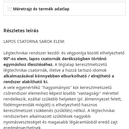
Méretrajz és termék adatlap
Részletes leírás
LAPOS CSATORNA SAROK ELEM:
Légtechnikai rendszer kezdő- és végpontja között elhelyezhető
90°-os elem, lapos csatornák derékszögben történő
egymáshoz illesztéséhez.
A téglalap keresztmetszetű
légtechnikai csatornák, illetve a hozzá tartozó idomok
alkalmazásával könnyebben elburkolható / elrejthető a
rendszer alakítható ki.
A vele egyenértékű "hagyományos" kör keresztmetszetű
csőrendszer elemeihez képest kisebb "vastagsági" mérettel
rendelkezik, ezáltal szűkebb helyeken (pl. álmennyezet felett,
födémgerendák mögött) is elhelyezhető hasznos
keresztmetszet csökkenés (szűkítés) nélkül. A légtechnikai
rendszerben alkalmazott szűkítések nagyobb
nyomásveszteséget és magasabb légáramlásból eredő zajt
eredményezhetnek.