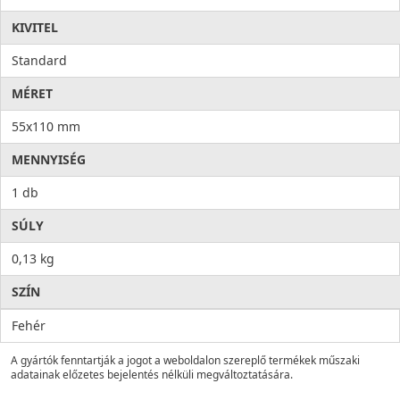
KIVITEL
Standard
MÉRET
55x110 mm
MENNYISÉG
1 db
SÚLY
0,13 kg
SZÍN
Fehér
A gyártók fenntartják a jogot a weboldalon szereplő termékek műszaki
adatainak előzetes bejelentés nélküli megváltoztatására.