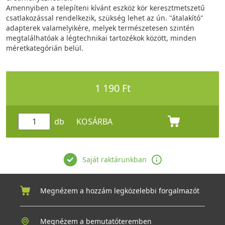
Amennyiben a telepíteni kívánt eszköz kör keresztmetszetű
csatlakozással rendelkezik, szükség lehet az ún. "átalakító"
adapterek valamelyikére, melyek természetesen szintén
megtalálhatóak a légtechnikai tartozékok között, minden
méretkategórián belül.
1 190 Ft
db
KOSÁRBA
Saját raktárunkban
Megnézem a hozzám legközelebbi forgalmazót
Megnézem a bemutatóteremben