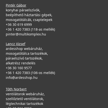
Pintér Gábor
konyhai páraelszívók,
beépíthető háztartási gépek,
mosogatótálcák, csaptelepek
+36 30 619 6999
+36 1 420 7383 (118-as mellék)
pinter@multikomplex.hu
Lancz József
ardesshop webáruház,
mosogatótálca tartozékok,
páraelszívó tartozékok,
alkatrész rendelés
+36 30 160 9577
+36 1 420 7383 (106-os mellék)
info@ardesshop.hu
Tóth Norbert
ventilátorok webáruház,
szellőztető ventilátorok,
légtechnikai tartozékok