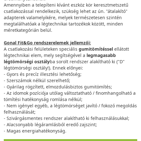
Amennyiben a telepíteni kívánt eszköz kör keresztmetszetű
csatlakozással rendelkezik, szükség lehet az ún. "átalakító"
adapterek valamelyikére, melyek természetesen szintén
megtalálhatóak a légtechnikai tartozékok között, minden
méretkategórián belül.
Gonal Fit&Go rendszerelemek jellemzői:
A csatlakozási felületeken speciális
gumitömítéssel
ellátott
légtechnikai elem, mely segítségével a
legmagasabb
légtömörségi osztály
ba sorolt rendszer alakítható ki ("D"
légtömörségi osztály!). Ennek előnyei:
- Gyors és precíz illesztési lehetőség;
- Szerszámok nélkül szerelhető;
- Gyárilag rögzített, elmozdulásbiztos gumitömítés;
- Az idomok pozíciója utólag változtatható / finomhangolható a
tömítési hatékonyság romlása nélkül;
- Nem igényel egyéb, a légtömörséget javító / fokozó megoldás
felhasználását;
- Szivárgásmentes rendszer alakítható ki felhasználásukkal;
- Alacsonyabb légáramlásból eredő zajszint;
- Magas energiahatékonyság.