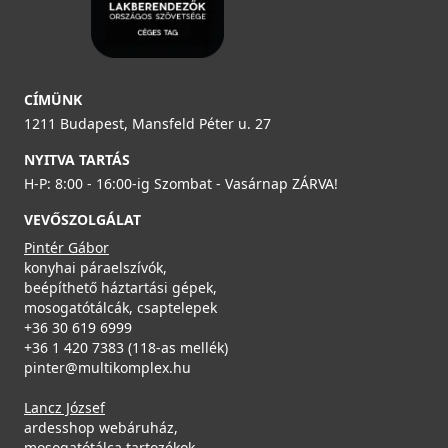
CÍMÜNK
1211 Budapest, Mansfeld Péter u. 27
NYITVA TARTÁS
H-P: 8:00 - 16:00-ig Szombat - Vasárnap ZÁRVA!
VEVŐSZOLGÁLAT
Pintér Gábor
konyhai páraelszívók,
beépíthető háztartási gépek,
mosogatótálcák, csaptelepek
+36 30 619 6999
+36 1 420 7383 (118-as mellék)
pinter@multikomplex.hu
Lancz József
ardesshop webáruház,
mosogatótálca tartozékok,