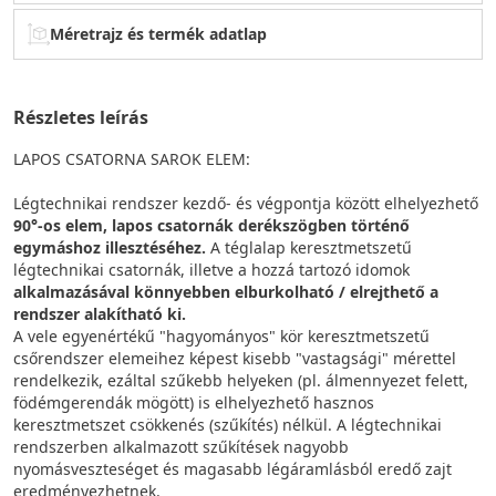
Méretrajz és termék adatlap
Részletes leírás
LAPOS CSATORNA SAROK ELEM:
Légtechnikai rendszer kezdő- és végpontja között elhelyezhető
90°-os elem, lapos csatornák derékszögben történő
egymáshoz illesztéséhez.
A téglalap keresztmetszetű
légtechnikai csatornák, illetve a hozzá tartozó idomok
alkalmazásával könnyebben elburkolható / elrejthető a
rendszer alakítható ki.
A vele egyenértékű "hagyományos" kör keresztmetszetű
csőrendszer elemeihez képest kisebb "vastagsági" mérettel
rendelkezik, ezáltal szűkebb helyeken (pl. álmennyezet felett,
födémgerendák mögött) is elhelyezhető hasznos
keresztmetszet csökkenés (szűkítés) nélkül. A légtechnikai
rendszerben alkalmazott szűkítések nagyobb
nyomásveszteséget és magasabb légáramlásból eredő zajt
eredményezhetnek.