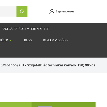
Bejelentkezés
SZOLGÁLTATÁSOK MEGRENDELÉSE
TÉSEK
BLOG
REKLÁM VIDEÓINK
k (Webshop)
U - Szigetelt légtechnikai könyök 150; 90°-os