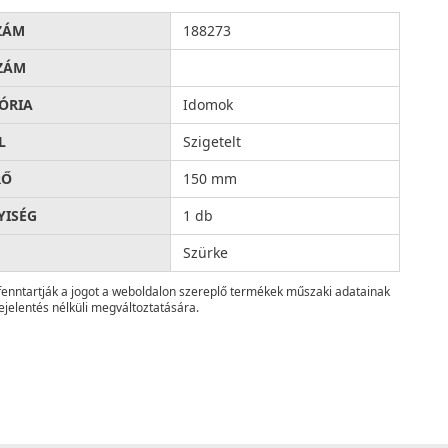
ZÁM
188273
ZÁM
ÓRIA
Idomok
L
Szigetelt
RŐ
150 mm
ISÉG
1 db
Szürke
fenntartják a jogot a weboldalon szereplő termékek műszaki adatainak
ejelentés nélküli megváltoztatására.