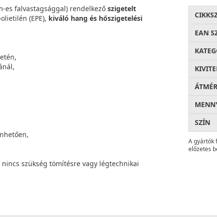
-es falvastagsággal) rendelkező
szigetelt
CIKKS
olietilén (EPE),
kiváló hang és hőszigetelési
EAN S
KATEG
etén,
ánál,
KIVITE
ÁTMÉ
MENNY
SZÍN
önhetően,
A gyártók 
előzetes b
 nincs szükség tömítésre vagy légtechnikai