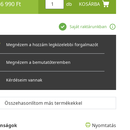
6 990 Ft
db
KOSÁRBA
Saját raktárunkban
Megnézem a hozzám legközelebbi forgalmazót
Megnézem a bemutatóteremben
Kérdéseim vannak
Összehasonlítom más termékekkel
onságok
Nyomtatás