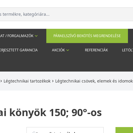
AT / FORGALMAZÓK
PÁRAELSZÍVÓ BEKÖTÉS MEGRENDELÉSE
ERJESZTETT GARANCIA
AKCIÓK
REFERENCIÁK
LETÖL
Légtechnikai tartozékok
Légtechnikai csövek, elemek és idomo
ai könyök 150; 90°-os