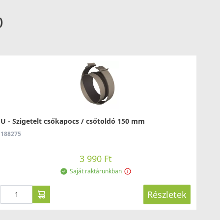
)
U - Szigetelt csőkapocs / csőtoldó 150 mm
188275
3 990 Ft
Saját raktárunkban
Részletek