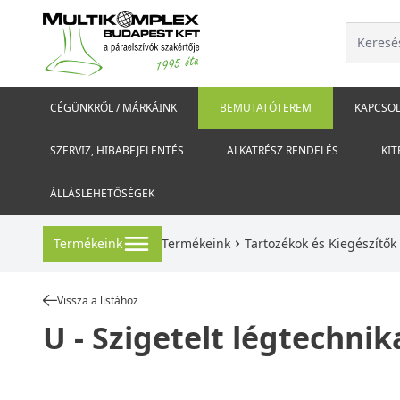
CÉGÜNKRŐL / MÁRKÁINK
BEMUTATÓTEREM
KAPCSOL
SZERVIZ, HIBABEJELENTÉS
ALKATRÉSZ RENDELÉS
KIT
ÁLLÁSLEHETŐSÉGEK
Termékeink
Termékeink
Tartozékok és Kiegészítők
Vissza a listához
U - Szigetelt légtechnik