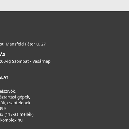
t, Mansfeld Péter u. 27
TÁS
6:00-ig Szombat - Vasárnap
ÁLAT
elszívók,
áztartási gépek,
ák, csaptelepek
999
83 (118-as mellék)
ikomplex.hu