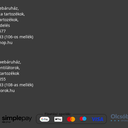
ebáruház,
a tartozékok,
artozékok,
ndelés
577
83 (106-os mellék)
hop.hu
 webáruház,
entilátorok,
tartozékok
055
83 (108-as mellék)
torok.hu