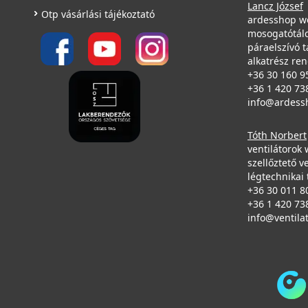
Lancz József
Otp vásárlási tájékoztató
ardesshop w
mosogatótálc
páraelszívó t
alkatrész re
+36 30 160 9
+36 1 420 73
info@ardess
Tóth Norbert
ventilátorok
szellőztető v
légtechnikai 
+36 30 011 8
+36 1 420 73
info@ventila