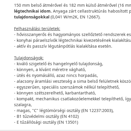
150 mm belső átmérővel és 182 mm külső átmérővel (16 mm
légtechnikai idom.
Anyaga zárt cellastruktúrás habosított p
tulajdonságokkal
(0,041 W/m2K, EN 12667).
Felhasználási területek:
- hővisszanyerős és hagyományos szellőztető rendszerek es
- konyhai páraelszívók légtechnikai kivezetésének kialakítás
- aktív és passzív légutánpótlás kialakítása esetén.
Tulajdonságok:
- kiváló szigetelő és hangelnyelő tulajdonság,
- könnyen, a kívánt méretre vágható,
- ütés és nyomásálló, azaz nincs horpadás,
- alacsony áramlási veszteség a sima belső felületnek kösz
- egyszerűen, speciális szerszámok nélkül telepíthető,
- könnyen szétszerelhető, karbantartható,
- kompakt, mechanikus csatlakozóelemekkel telepíthető, így
szalagra,
- magas, "C" légtömörségi osztály (EN 12237:2003),
- B1 tűzvédelmi osztály (EN 4102)
- E tűzállósági osztály (EN 13501)