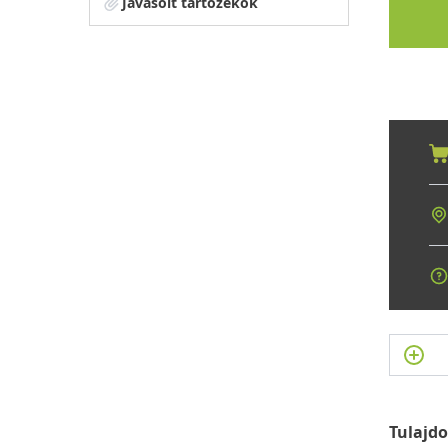
Javasolt tartozékok
Tulajd