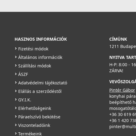
HASZNOS INFORMÁCIÓK
CÍMÜNK
1211 Budapes
Fizetési módok
Általános információk
NYITVA TAR
H-P: 8:00 - 1
Szállítási módok
ZÁRVA!
ÁSZF
VEVŐSZOLG
Adatvédelmi tájékoztató
Pintér Gábor
Elállás a szerződéstől
konyhai pára
GY.I.K.
beépíthető h
Elérhetőségeink
mosogatótálc
+36 30 619 6
Páraelszívó bekötése
+36 1 420 73
Viszonteladóink
pinter@mult
Termékeink