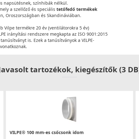
ős napsütésnek, színhibák nélkül.
mely a szellőző és speciális
tetőfedő termékek
n, Oroszországban és Skandináviában.
b Vilpe termékre 20 év (ventilátorokra 5 év)
VILPE irányítási rendszere megkapta az ISO 9001:2015
anúsítványt is. Ezek a tanúsítványok a VILPE-
 vonatkoznak.
Javasolt tartozékok, kiegészítők (3 DB
VILPE® 100 mm-es csőcsonk idom