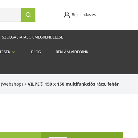
Bejelentkezés
SZOLGÁLTATÁSOK MEGRENDELÉSE
TÉSEK
BLOG
REKLÁM VIDEÓINK
k (Webshop)
VILPE® 150 x 150 multifunkciós rács, fehér