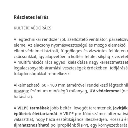
Részletes leírás
KÜLTÉRI VÉDŐRÁCS:
A légtechnikai rendszer (pl. szellőztető ventilátor, páraelsz
eleme. Az alacsony nyomásveszteségű és mozgó elemektől m
elleni védelmet biztosít, függőleges és vízszintes felülete
csőcsonkkal, így alapvetően a kültéri felület síkjáig kivezet
A multifunkciós rács egyedi kialakítása nagy keresztmetsz
legalacsonyabb áramlási veszteségek érdekében. Időjárásáll
tulajdonságokkal rendelkezik.
Alkalmazható:
60 - 100 mm átmérővel rendelkező légtechnika
Anyaga:
Prémium minőségű műanyag,
UV védelemmel
(ne
hatására).
A
VILPE termékek
jobb beltéri levegőt teremtenek,
javítjá
épületek élettartamát.
A VILPE portfólió számos alternatívá
választhat, hogy háza esztétikájához illeszkedjen. Hosszú é
újrahasznosítható
polipropilénből (PP), egy környezetbará