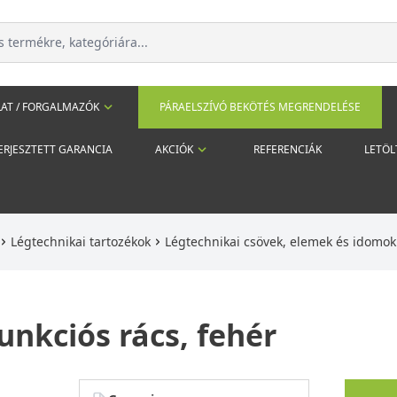
AT / FORGALMAZÓK
PÁRAELSZÍVÓ BEKÖTÉS MEGRENDELÉSE
ERJESZTETT GARANCIA
AKCIÓK
REFERENCIÁK
LETÖL
Légtechnikai tartozékok
Légtechnikai csövek, elemek és idomo
unkciós rács, fehér