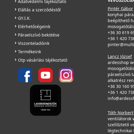
VEVŐSZOLG
Adatvédelmi tájékoztató
Pintér Gábor
Elállás a szerződéstől
konyhai pára
GY.I.K.
beépíthető h
Elérhetőségeink
mosogatótálc
+36 30 619 6
Páraelszívó bekötése
+36 1 420 73
Viszonteladóink
pinter@mult
Termékeink
Lancz József
Otp vásárlási tájékoztató
ardesshop w
mosogatótálc
páraelszívó t
alkatrész re
+36 30 160 9
+36 1 420 73
info@ardess
Tóth Norbert
ventilátorok
szellőztető v
légtechnikai 