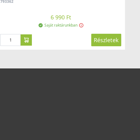
793362
6 990 Ft
Saját raktárunkban
Részletek