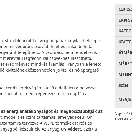
CIKKS
EAN S
KATEG
ívó, stb.) kilépő oldali végpontjának egyik lehetséges
KIVITE
entes védőrács esővédelmet és fizikai behatás
n egyaránt telepíthető. A védőrács nem rendelkezik
ÁTMÉ
ett merevfalú légtechnikai csövekhez illeszthető.
MÉRET
etet eredményez mindkét áramlási irányban a lehető
ó kivitelének köszönhetően jó víz- és hólepergető
MENNY
SZÍN
i rendszerek végén, külső oldalfalon elhelyezve.
m sárgul be, nem repedezik meg a napfény
MEGJE
k az energiahatékonyságot és meghosszabbítják az
A gyártók 
t, modellt és színt tartalmaz, amelyek közül Ön
előzetes b
lettartamra tervezve A VILPE termékek tartós és
t anyagból készülnek. Az anyag
UV védett,
ezért a