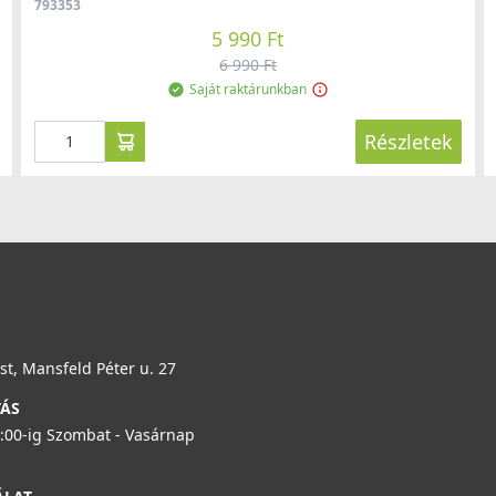
793353
5 990 Ft
6 990 Ft
Saját raktárunkban
Részletek
t, Mansfeld Péter u. 27
TÁS
6:00-ig Szombat - Vasárnap