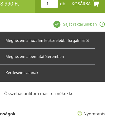
8 990 Ft
db
KOSÁRBA
Saját raktárunkban
Megnézem a hozzám legközelebbi forgalmazót
Megnézem a bemutatóteremben
Kérdéseim vannak
Összehasonlítom más termékekkel
onságok
Nyomtatás