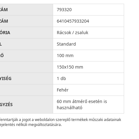
ZÁM
793320
ZÁM
6410457933204
ÓRIA
Rácsok / zsaluk
L
Standard
RŐ
100 mm
150x150 mm
ISÉG
1 db
Fehér
60 mm átmérő esetén is
GYZÉS
használható
fenntartják a jogot a weboldalon szereplő termékek műszaki adatainak
ejelentés nélküli megváltoztatására.