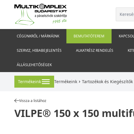
CÉGÜNKRŐL / MÁRKÁINK
BEMUTATÓTEREM
KAPCSOL
SZERVIZ, HIBABEJELENTÉS
ALKATRÉSZ RENDELÉS
KIT
ÁLLÁSLEHETŐSÉGEK
Termékeink
Termékeink
Tartozékok és Kiegészítők
Vissza a listához
VILPE® 150 x 150 multif