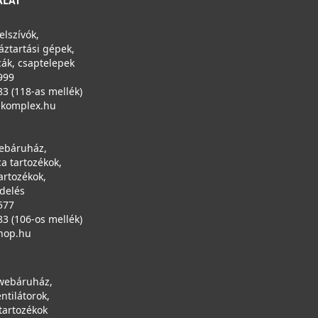
ÁLAT
elszívók,
áztartási gépek,
ák, csaptelepek
999
83 (118-as mellék)
ikomplex.hu
ebáruház,
a tartozékok,
artozékok,
ndelés
577
83 (106-os mellék)
hop.hu
 webáruház,
entilátorok,
tartozékok