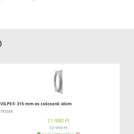
)
VILPE® 315 mm-es csőcsonk idom
793358
11 990 Ft
12 990 Ft