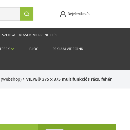
Bejelentkezés
SZOLGÁLTATÁSOK MEGRENDELÉSE
TÉSEK
BLOG
REKLÁM VIDEÓINK
k (Webshop)
VILPE® 375 x 375 multifunkciós rács, fehér