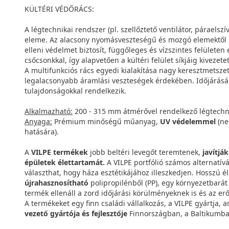
KÜLTÉRI VÉDŐRÁCS:
A légtechnikai rendszer (pl. szellőztető ventilátor, páraelsz
eleme. Az alacsony nyomásveszteségű és mozgó elemektől m
elleni védelmet biztosít, függőleges és vízszintes felülete
csőcsonkkal, így alapvetően a kültéri felület síkjáig kivezet
A multifunkciós rács egyedi kialakítása nagy keresztmetsz
legalacsonyabb áramlási veszteségek érdekében. Időjárásáll
tulajdonságokkal rendelkezik.
Alkalmazható:
200 - 315 mm átmérővel rendelkező légtechnik
Anyaga:
Prémium minőségű műanyag,
UV védelemmel
(ne
hatására).
A
VILPE termékek
jobb beltéri levegőt teremtenek,
javítjá
épületek élettartamát.
A VILPE portfólió számos alternatívá
választhat, hogy háza esztétikájához illeszkedjen. Hosszú é
újrahasznosítható
polipropilénből (PP), egy környezetbará
termék ellenáll a zord időjárási körülményeknek is és az er
A termékeket egy finn családi vállalkozás, a VILPE gyártja, a
vezető gyártója és fejlesztője
Finnországban, a Baltikumba