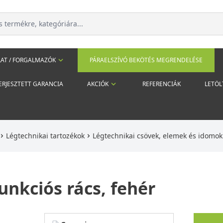
AT / FORGALMAZÓK
PÁRAELSZÍVÓ BEKÖTÉS MEGRENDELÉSE
ERJESZTETT GARANCIA
AKCIÓK
REFERENCIÁK
LETÖL
Légtechnikai tartozékok
Légtechnikai csövek, elemek és idomo
unkciós rács, fehér