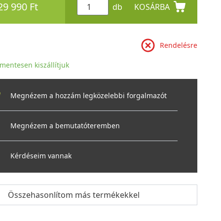
29 990 Ft
db
KOSÁRBA
Rendelésre
jmentesen kiszállítjuk
Megnézem a hozzám legközelebbi forgalmazót
Megnézem a bemutatóteremben
Kérdéseim vannak
Összehasonlítom más termékekkel