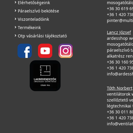
Elérhetőségeink
mosogatótálc
+36 30 619 6
Páraelszívó bekötése
+36 1 420 73
Viszonteladóink
pinter@mult
Termékeink
Lancz József
Otp vásárlási tájékoztató
ardesshop w
mosogatótálc
páraelszívó t
alkatrész re
+36 30 160 9
+36 1 420 73
info@ardess
Tóth Norbert
ventilátorok
szellőztető v
légtechnikai 
+36 30 011 8
+36 1 420 73
info@ventila