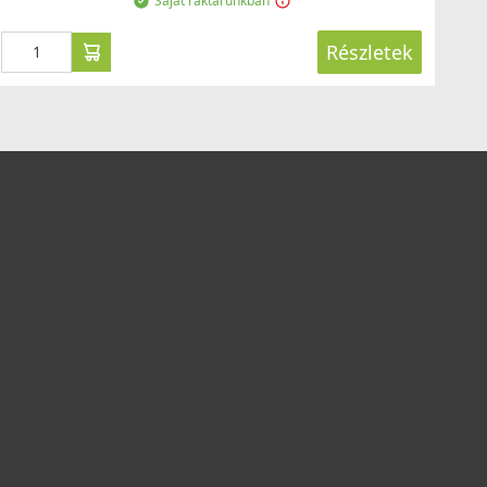
Saját raktárunkban
Részletek