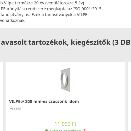
b Vilpe termékre 20 év (ventilátorokra 5 év)
VILPE irányítási rendszere megkapta az ISO 9001:2015
anúsítványt is. Ezek a tanúsítványok a VILPE-
 vonatkoznak.
Javasolt tartozékok, kiegészítők (3 DB
VILPE® 200 mm-es csőcsonk idom
793356
11 990 Ft