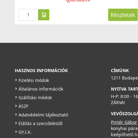
Rendelésre
Részletek
HASZNOS INFORMÁCIÓK
CÍMÜNK
1211 Budapes
Fizetési módok
Általános információk
NYITVA TAR
H-P: 8:00 - 1
Szállítási módok
ZÁRVA!
ÁSZF
VEVŐSZOLG
Adatvédelmi tájékoztató
Pintér Gábor
Elállás a szerződéstől
konyhai pára
GY.I.K.
beépíthető h