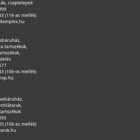
ák, csaptelepek
999
83 (118-as mellék)
ikomplex.hu
ebáruház,
a tartozékok,
artozékok,
ndelés
577
83 (106-os mellék)
hop.hu
 webáruház,
entilátorok,
tartozékok
055
83 (108-as mellék)
torok.hu