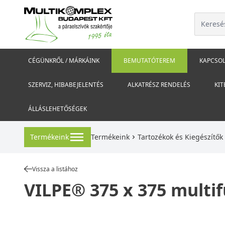
CÉGÜNKRŐL / MÁRKÁINK
BEMUTATÓTEREM
KAPCSOL
SZERVIZ, HIBABEJELENTÉS
ALKATRÉSZ RENDELÉS
KIT
ÁLLÁSLEHETŐSÉGEK
Termékeink
Termékeink
Tartozékok és Kiegészítők
Vissza a listához
VILPE® 375 x 375 multif