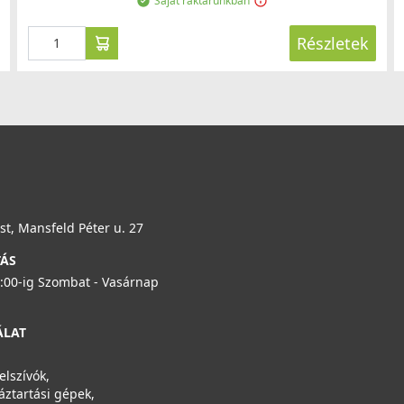
Saját raktárunkban
Részletek
t, Mansfeld Péter u. 27
TÁS
6:00-ig Szombat - Vasárnap
ÁLAT
elszívók,
áztartási gépek,