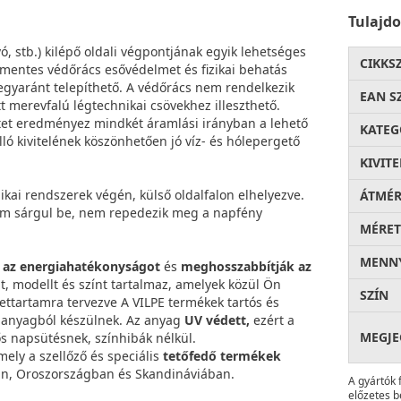
Tulajd
ívó, stb.) kilépő oldali végpontjának egyik lehetséges
CIKKS
entes védőrács esővédelmet és fizikai behatás
n egyaránt telepíthető. A védőrács nem rendelkezik
EAN S
ett merevfalú légtechnikai csövekhez illeszthető.
etet eredményez mindkét áramlási irányban a lehető
KATEG
ó kivitelének köszönhetően jó víz- és hólepergető
KIVITE
ai rendszerek végén, külső oldalfalon elhelyezve.
ÁTMÉ
m sárgul be, nem repedezik meg a napfény
MÉRET
MENNY
k az energiahatékonyságot
és
meghosszabbítják az
t, modellt és színt tartalmaz, amelyek közül Ön
SZÍN
lettartamra tervezve A VILPE termékek tartós és
t anyagból készülnek. Az anyag
UV védett,
ezért a
MEGJE
ős napsütésnek, színhibák nélkül.
mely a szellőző és speciális
tetőfedő termékek
n, Oroszországban és Skandináviában.
A gyártók 
előzetes b