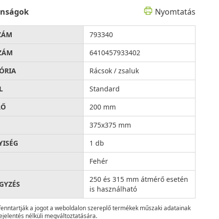
onságok
Nyomtatás
ZÁM
793340
ZÁM
6410457933402
ÓRIA
Rácsok / zsaluk
L
Standard
RŐ
200 mm
375x375 mm
ISÉG
1 db
Fehér
250 és 315 mm átmérő esetén
GYZÉS
is használható
fenntartják a jogot a weboldalon szereplő termékek műszaki adatainak
ejelentés nélküli megváltoztatására.