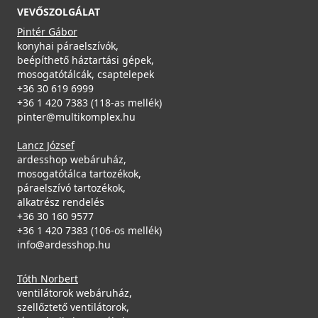
VEVŐSZOLGÁLAT
Pintér Gábor
konyhai páraelszívók,
beépíthető háztartási gépek,
mosogatótálcák, csaptelepek
+36 30 619 6999
+36 1 420 7383 (118-as mellék)
pinter@multikomplex.hu
Lancz József
ardesshop webáruház,
mosogatótálca tartozékok,
páraelszívó tartozékok,
alkatrész rendelés
+36 30 160 9577
+36 1 420 7383 (106-os mellék)
info@ardesshop.hu
Tóth Norbert
ventilátorok webáruház,
szellőztető ventilátorok,