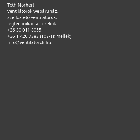
Tóth Norbert
ventilátorok webáruház,
szellőztető ventilátorok,
légtechnikai tartozékok
+36 30 011 8055
+36 1 420 7383 (108-as mellék)
info@ventilatorok.hu