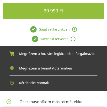
30 990 Ft
Saját raktárunkban
Mérnöki tervezés
Megnézem a hozzám legközelebbi forgalmazót
Megnézem a bemutatóteremben
Kérdéseim vannak
Összehasonlítom más termékekkel