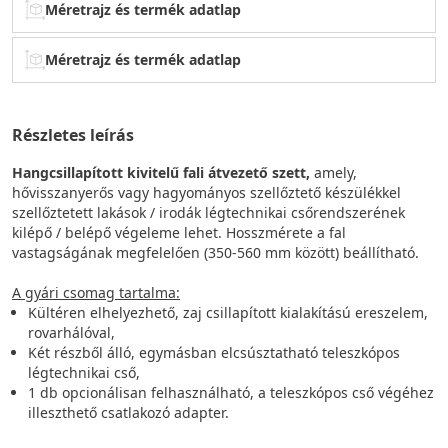
Méretrajz és termék adatlap
Méretrajz és termék adatlap
Részletes leírás
Hangcsillapított kivitelű fali átvezető szett,
amely,
hővisszanyerős vagy hagyományos szellőztető készülékkel
szellőztetett lakások / irodák légtechnikai csőrendszerének
kilépő / belépő végeleme lehet. Hosszmérete a fal
vastagságának megfelelően (350-560 mm között) beállítható.
A gyári csomag tartalma:
Kültéren elhelyezhető, zaj csillapított kialakítású ereszelem,
rovarhálóval,
Két részből álló, egymásban elcsúsztatható teleszkópos
légtechnikai cső,
1 db opcionálisan felhasználható, a teleszkópos cső végéhez
illeszthető csatlakozó adapter.