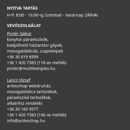
NYITVA TARTÁS
H-P: 8:00 - 16:00-ig Szombat - Vasárnap ZÁRVA!
VEVŐSZOLGÁLAT
Pintér Gábor
konyhai páraelszívók,
beépíthető háztartási gépek,
mosogatótálcák, csaptelepek
+36 30 619 6999
+36 1 420 7383 (118-as mellék)
pinter@multikomplex.hu
Lancz József
ardesshop webáruház,
mosogatótálca tartozékok,
páraelszívó tartozékok,
alkatrész rendelés
+36 30 160 9577
+36 1 420 7383 (106-os mellék)
info@ardesshop.hu