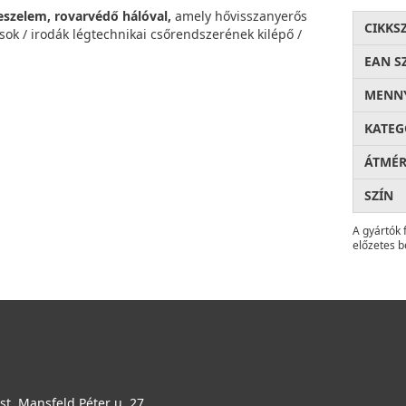
reszelem, rovarvédő hálóval,
amely hővisszanyerős
CIKKS
sok / irodák légtechnikai csőrendszerének kilépő /
EAN S
MENNY
KATEG
ÁTMÉ
SZÍN
A gyártók 
előzetes b
t, Mansfeld Péter u. 27