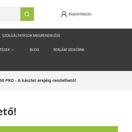
Bejelentkezés
SZOLGÁLTATÁSOK MEGRENDELÉSE
TÉSEK
BLOG
REKLÁM VIDEÓINK
0 PRO - A készlet erejéig rendelhető!
ető!