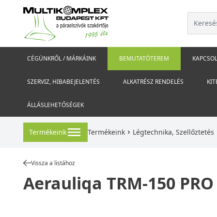
CÉGÜNKRŐL / MÁRKÁINK
BEMUTATÓTEREM
KAPCSOL
SZERVIZ, HIBABEJELENTÉS
ALKATRÉSZ RENDELÉS
KIT
ÁLLÁSLEHETŐSÉGEK
Termékeink
Termékeink
Légtechnika, Szellőztetés
Vissza a listához
Aerauliqa TRM-150 PRO -