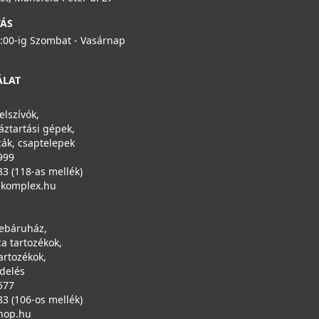
TÁS
6:00-ig Szombat - Vasárnap
ÁLAT
elszívók,
áztartási gépek,
ák, csaptelepek
999
83 (118-as mellék)
ikomplex.hu
ebáruház,
a tartozékok,
artozékok,
ndelés
577
83 (106-os mellék)
hop.hu