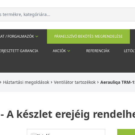
AT / FORGALMAZÓK
PÁRAELSZÍVÓ BEKÖTÉS MEGRENDELÉSE
ERJESZTETT GARANCIA
AKCIÓK
REFERENCIÁK
LETÖL
Háztartási megoldások
Ventilátor tartozékok
Aerauliqa TRM-15
 A készlet erejéig rendelh