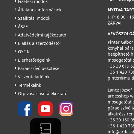
Fizetési módok
Általános információk
NYITVA TAR
H-P: 8:00 - 1
Szállítási módok
ZÁRVA!
ÁSZF
VEVŐSZOLG
Adatvédelmi tájékoztató
Pintér Gábor
Elállás a szerződéstől
konyhai pára
GY.I.K.
beépíthető h
Elérhetőségeink
mosogatótálc
+36 30 619 6
Páraelszívó bekötése
+36 1 420 73
Viszonteladóink
pinter@mult
Termékeink
Lancz József
Otp vásárlási tájékoztató
ardesshop w
mosogatótálc
páraelszívó t
alkatrész re
+36 30 160 9
+36 1 420 73
info@ardess