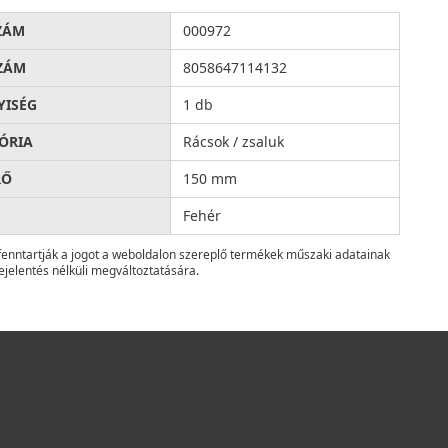
ZÁM
000972
ZÁM
8058647114132
ISÉG
1 db
ÓRIA
Rácsok / zsaluk
RŐ
150 mm
Fehér
fenntartják a jogot a weboldalon szereplő termékek műszaki adatainak
ejelentés nélküli megváltoztatására.