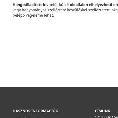
Hangcsillapított kivitelű, külső oldalfalon elhelyezhető e
vagy hagyományos szellőztető készülékkel szellőztetett laká
belépő végeleme lehet.
HASZNOS INFORMÁCIÓK
CÍMÜNK
1211 Budapes