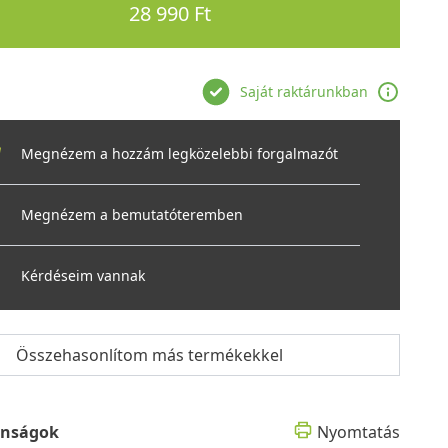
28 990 Ft
Saját raktárunkban
Megnézem a hozzám legközelebbi forgalmazót
Megnézem a bemutatóteremben
Kérdéseim vannak
Összehasonlítom más termékekkel
onságok
Nyomtatás