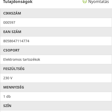
Tulajdonságok
Nyomtatás
CIKKSZÁM
000597
EAN SZÁM
8058647114774
CSOPORT
Elektromos tartozékok
FESZÜLTSÉG
230 V
MENNYISÉG
1 db
SZÍN