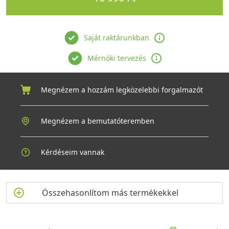
Saját raktárunkban
Mérnöki tervezés
Megnézem a hozzám legközelebbi forgalmazót
Megnézem a bemutatóteremben
Kérdéseim vannak
Összehasonlítom más termékekkel