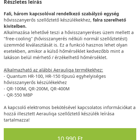
Részletes leírás
Fali, három kapcsolóval rendelkező szabályzó egység
hővisszanyerős szellőztető készülékekhez,
falra szerelhető
kivitelben.
Alkalmazása lehetővé teszi a hővisszanyeréses üzem mellett a
"free-cooling" (hővisszanyerés nélküli normál szellőztetést)
üzemmód kiválasztását is. Ez a funkció hasznos lehet olyan
esetekben, amikor a külső hőmérséklet kedvezőbb mint a
lakáson belül mérhető / érzékelhető hőmérséklet.
Alkalmazható az alábbi Aerauliqa termékekhez:
- Quantum HR-100, HR-150 típusú egyhelyiséges
hővisszanyerős készülékekhez
- QR-100M, QR-200M, QR-400M
- QR-550 MBP
A kapcsoló elektromos bekötésével kapcsolatos információkat a
hozzá illesztett Aerauliqa szellőztető készülék leírása
tartalmazza!
10 990 Ft