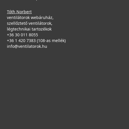
Tóth Norbert
ventilátorok webáruház,
szellőztető ventilátorok,
légtechnikai tartozékok
+36 30 011 8055
+36 1 420 7383 (108-as mellék)
info@ventilatorok.hu