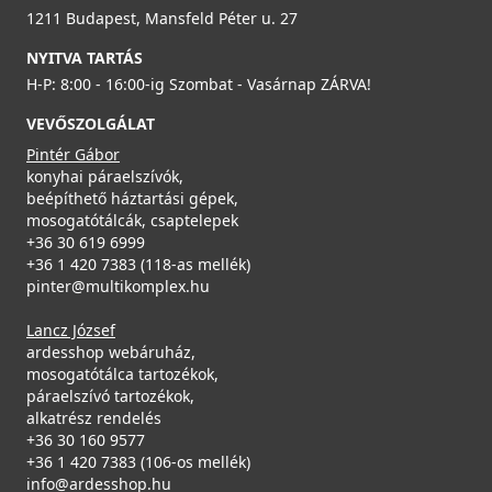
1211 Budapest, Mansfeld Péter u. 27
NYITVA TARTÁS
H-P: 8:00 - 16:00-ig Szombat - Vasárnap ZÁRVA!
VEVŐSZOLGÁLAT
Pintér Gábor
konyhai páraelszívók,
beépíthető háztartási gépek,
mosogatótálcák, csaptelepek
+36 30 619 6999
+36 1 420 7383 (118-as mellék)
pinter@multikomplex.hu
Lancz József
ardesshop webáruház,
mosogatótálca tartozékok,
páraelszívó tartozékok,
alkatrész rendelés
+36 30 160 9577
+36 1 420 7383 (106-os mellék)
info@ardesshop.hu