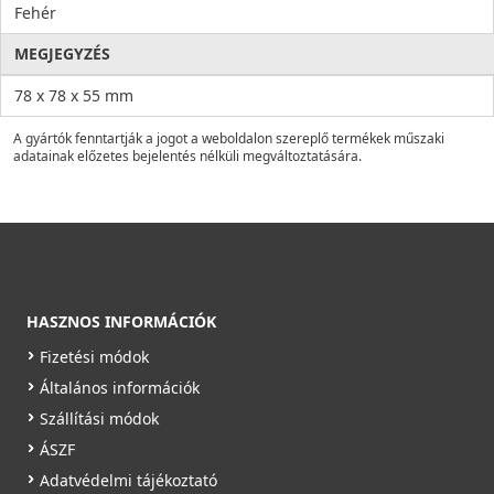
Fehér
MEGJEGYZÉS
78 x 78 x 55 mm
A gyártók fenntartják a jogot a weboldalon szereplő termékek műszaki
adatainak előzetes bejelentés nélküli megváltoztatására.
HASZNOS INFORMÁCIÓK
Fizetési módok
Általános információk
Szállítási módok
ÁSZF
Adatvédelmi tájékoztató