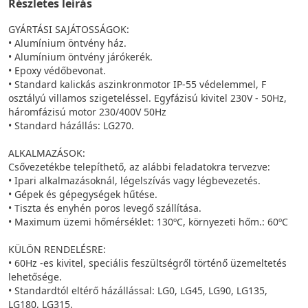
Részletes leírás
GYÁRTÁSI SAJÁTOSSÁGOK:
• Alumínium öntvény ház.
• Alumínium öntvény járókerék.
• Epoxy védőbevonat.
• Standard kalickás aszinkronmotor IP-55 védelemmel, F
osztályú villamos szigeteléssel. Egyfázisú kivitel 230V - 50Hz,
háromfázisú motor 230/400V 50Hz
• Standard házállás: LG270.
ALKALMAZÁSOK:
Csővezetékbe telepíthető, az alábbi feladatokra tervezve:
• Ipari alkalmazásoknál, légelszívás vagy légbevezetés.
• Gépek és gépegységek hűtése.
• Tiszta és enyhén poros levegő szállítása.
• Maximum üzemi hőmérséklet: 130ºC, környezeti hőm.: 60ºC
KÜLÖN RENDELÉSRE:
• 60Hz -es kivitel, speciális feszültségről történő üzemeltetés
lehetősége.
• Standardtól eltérő házállással: LG0, LG45, LG90, LG135,
LG180, LG315.