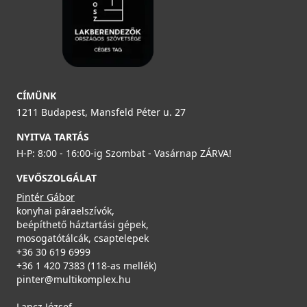
CÍMÜNK
1211 Budapest, Mansfeld Péter u. 27
NYITVA TARTÁS
H-P: 8:00 - 16:00-ig Szombat - Vasárnap ZÁRVA!
VEVŐSZOLGÁLAT
Pintér Gábor
konyhai páraelszívók,
beépíthető háztartási gépek,
mosogatótálcák, csaptelepek
+36 30 619 6999
+36 1 420 7383 (118-as mellék)
pinter@multikomplex.hu
Lancz József