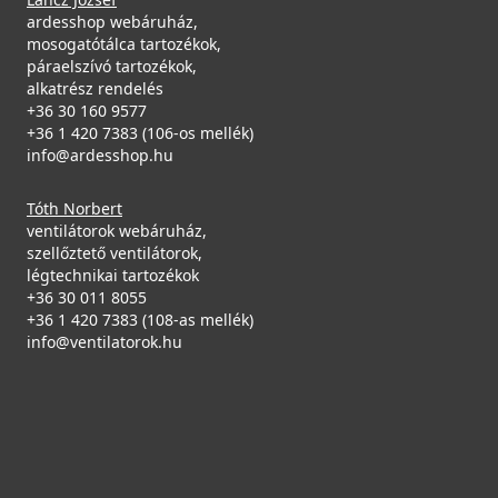
ardesshop webáruház,
mosogatótálca tartozékok,
páraelszívó tartozékok,
alkatrész rendelés
+36 30 160 9577
+36 1 420 7383 (106-os mellék)
info@ardesshop.hu
Tóth Norbert
ventilátorok webáruház,
szellőztető ventilátorok,
légtechnikai tartozékok
+36 30 011 8055
+36 1 420 7383 (108-as mellék)
info@ventilatorok.hu