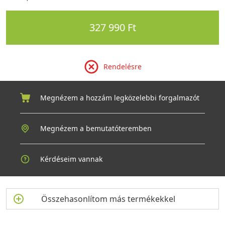
327 990 Ft
Rendelésre
Megnézem a hozzám legközelebbi forgalmazót
Megnézem a bemutatóteremben
Kérdéseim vannak
Összehasonlítom más termékekkel