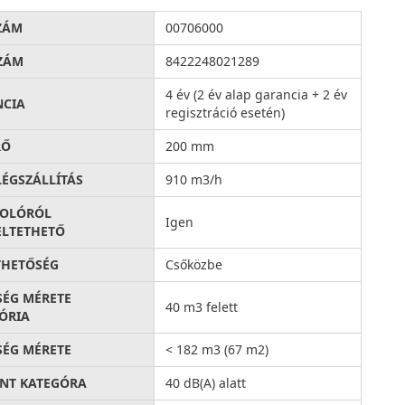
ZÁM
00706000
ZÁM
8422248021289
4 év (2 év alap garancia + 2 év
NCIA
regisztráció esetén)
RŐ
200 mm
LÉGSZÁLLÍTÁS
910 m3/h
SOLÓRÓL
Igen
LTETHETŐ
THETŐSÉG
Csőközbe
SÉG MÉRETE
40 m3 felett
ÓRIA
SÉG MÉRETE
< 182 m3 (67 m2)
INT KATEGÓRA
40 dB(A) alatt