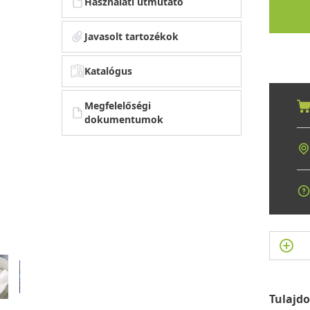
Használati útmutató
Javasolt tartozékok
Katalógus
Megfelelőségi
dokumentumok
Tulajd