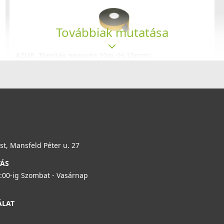
Továbbiak mutatása
AZUR -Tömítés neoprén 10m (H-15mm)
02.03.02.1052
990 Ft
Saját raktárunkban
Részletek
t, Mansfeld Péter u. 27
TÁS
6:00-ig Szombat - Vasárnap
ÁLAT