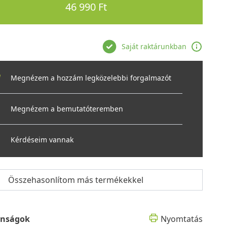
46 990 Ft
Saját raktárunkban
Megnézem a hozzám legközelebbi forgalmazót
Megnézem a bemutatóteremben
Kérdéseim vannak
Összehasonlítom más termékekkel
onságok
Nyomtatás