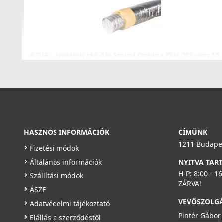
AZUR - Szigetelt cső Alu Sound Optima Plus 203 mm 10
méter/csomag
15295431000203
25 990 Ft
30 490 Ft
Saját raktárunkban
HASZNOS INFORMÁCIÓK
CÍMÜNK
Részletek
1211 Budapes
Fizetési módok
Általános információk
NYITVA TAR
H-P: 8:00 - 1
Szállítási módok
ZÁRVA!
ÁSZF
VEVŐSZOLG
Adatvédelmi tájékoztató
Pintér Gábor
Elállás a szerződéstől