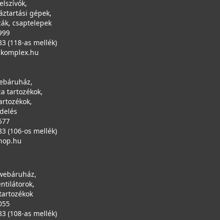
elszívók,
áztartási gépek,
ák, csaptelepek
999
83 (118-as mellék)
ikomplex.hu
ebáruház,
a tartozékok,
artozékok,
ndelés
577
83 (106-os mellék)
hop.hu
 webáruház,
entilátorok,
tartozékok
055
83 (108-as mellék)