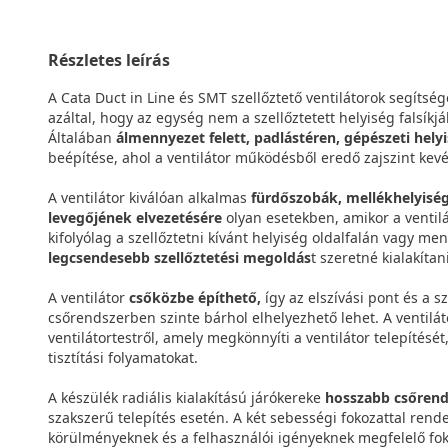
Részletes leírás
A Cata Duct in Line és SMT szellőztető ventilátorok segítsé
azáltal, hogy az egység nem a szellőztetett helyiség falsík
Általában
álmennyezet felett, padlástéren, gépészeti hely
beépítése, ahol a ventilátor működésből eredő zajszint kevé
A ventilátor kiválóan alkalmas
fürdőszobák, mellékhelyiség
levegőjének elvezetésére
olyan esetekben, amikor a ventilá
kifolyólag a szellőztetni kívánt helyiség oldalfalán vagy men
legcsendesebb szellőztetési megoldás
t szeretné kialakítani
A ventilátor
csőközbe építhető,
így az elszívási pont és a s
csőrendszerben szinte bárhol elhelyezhető lehet. A ventilá
ventilátortestről, amely megkönnyíti a ventilátor telepítésé
tisztítási folyamatokat.
A készülék radiális kialakítású járókereke
hosszabb csőrend
szakszerű telepítés esetén. A két sebességi fokozattal rende
körülményeknek és a felhasználói igényeknek megfelelő fokoz