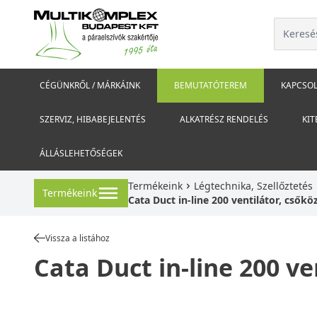
CÉGÜNKRŐL / MÁRKÁINK
BEMUTATÓTEREM
KAPCSOL
SZERVIZ, HIBABEJELENTÉS
ALKATRÉSZ RENDELÉS
KIT
ÁLLÁSLEHETŐSÉGEK
Termékeink
Légtechnika, Szellőztetés
Termékeink
Cata Duct in-line 200 ventilátor, csők
Vissza a listához
Cata Duct in-line 200 ve