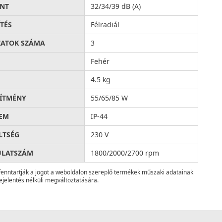
INT
32/34/39 dB (A)
ÍTÉS
Félradiál
ATOK SZÁMA
3
Fehér
4.5 kg
SÍTMÉNY
55/65/85 W
EM
IP-44
LTSÉG
230 V
ULATSZÁM
1800/2000/2700 rpm
fenntartják a jogot a weboldalon szereplő termékek műszaki adatainak
ejelentés nélküli megváltoztatására.