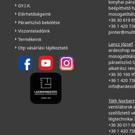
konyhai pára
GY.I.K.
beépíthető h
Elérhetőségeink
mosogatótálc
+36 30 619 6
Páraelszívó bekötése
+36 1 420 73
Viszonteladóink
pinter@mult
Termékeink
Lancz József
Otp vásárlási tájékoztató
ardesshop w
mosogatótálc
páraelszívó t
alkatrész re
+36 30 160 9
+36 1 420 73
info@ardess
Tóth Norbert
ventilátorok
szellőztető v
légtechnikai 
+36 30 011 8
+36 1 420 73