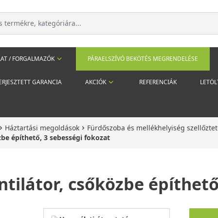
AT / FORGALMAZÓK
PÁRAELSZÍVÓ BEKÖTÉS MEGRENDELÉSE
ERJESZTETT GARANCIA
AKCIÓK
REFERENCIÁK
LETÖL
Háztartási megoldások
Fürdőszoba és mellékhelyiség szellőztet
özbe építhető, 3 sebességi fokozat
ntilátor, csőközbe építhet