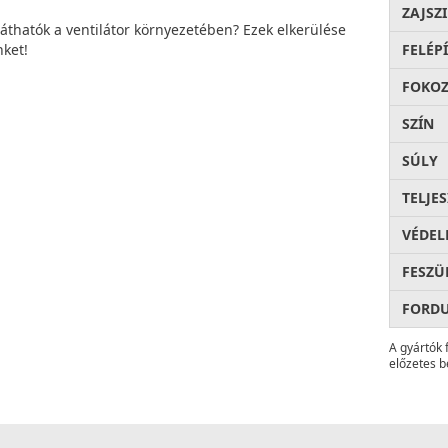
ZAJSZ
láthatók a ventilátor környezetében? Ezek elkerülése
ket!
FELÉP
FOKOZ
SZÍN
SÚLY
TELJE
VÉDEL
FESZÜ
FORD
A gyártók 
előzetes b