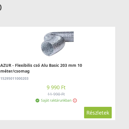
)
AZUR - Flexibilis cső Alu Basic 203 mm 10
méter/csomag
15295011000203
9 990 Ft
11 990 Ft
Saját raktárunkban
Részletek