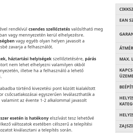
CIKKS
EAN S
gével rendkívül
csendes szellőztetés
valósítható meg
GARA
jában vagy mennyezetén kerül elhelyezésre.
iségben
vagy egyéb olyan helyen javasolt a
sbé zavarja a felhasználót.
ÁTMÉ
ek, háztartási helyiségek
szellőztetésére,
párás
MAX. 
tort nem lehet elhelyezni valamilyen okból
KAPC
nyezetén, illetve ha a felhasználó a lehető
ÜZEME
.
BEÉPÍ
zabadba történő kivezetési pont között kialakított
tor csőcsatlakozásai egyszerűen leválaszthatók a
HELYI
t, valamint az évente 1-2 alkalommal javasolt
KATEG
HELYI
szer esetén is hatékony
elszívást tesz lehetővé
lkező változatok esetében célszerű a telepítési
ZAJSZ
atot kiválasztani a telepítés során.