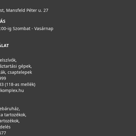
t, Mansfeld Péter u. 27
TÁS
6:00-ig Szombat - Vasárnap
ÁLAT
elszívók,
áztartási gépek,
ák, csaptelepek
999
83 (118-as mellék)
ikomplex.hu
ebáruház,
a tartozékok,
artozékok,
ndelés
577