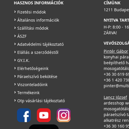
HASZNOS INFORMÁCIÓK
CÍMÜNK
1211 Budapes
Fizetési módok
Általános információk
NYITVA TAR
H-P: 8:00 - 1
Szállítási módok
ZÁRVA!
ÁSZF
VEVŐSZOLG
Adatvédelmi tájékoztató
Pintér Gábor
Elállás a szerződéstől
konyhai pára
GY.I.K.
beépíthető h
Elérhetőségeink
mosogatótálc
+36 30 619 6
Páraelszívó bekötése
+36 1 420 73
Viszonteladóink
pinter@mult
Termékeink
Lancz József
Otp vásárlási tájékoztató
ardesshop w
mosogatótálc
páraelszívó t
alkatrész re
+36 30 160 9