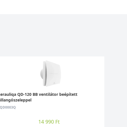
erauliqa QD-120 BB ventilátor beépített
illangószeleppel
QD0003Q
14 990 Ft