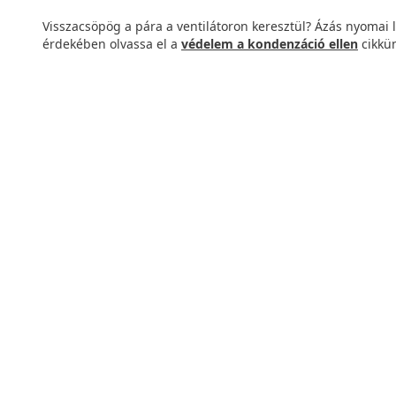
Visszacsöpög a pára a ventilátoron keresztül? Ázás nyomai 
érdekében olvassa el a
védelem a kondenzáció ellen
cikkün