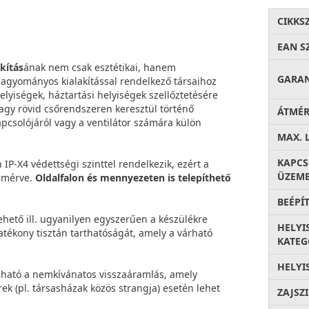
CIKKS
EAN S
kítás
ának nem csak esztétikai, hanem
GARA
hagyományos kialakítással rendelkező társaihoz
lyiségek, háztartási helyiségek szellőztetésére
vagy rövid csőrendszeren keresztül történő
ÁTMÉ
apcsolójáról vagy a ventilátor számára külön
MAX. 
KAPC
IP-X4 védettségi szinttel rendelkezik, ezért a
ÜZEME
l mérve.
Oldalfalon és mennyezeten is telepíthető
BEÉPÍ
ehető ill. ugyanilyen egyszerűen a készülékre
HELYI
hatékony tisztán tarthatóságát, amely a várható
KATEG
HELYI
ató a nemkívánatos visszaáramlás, amely
ek (pl. társasházak közös strangja) esetén lehet
ZAJSZ