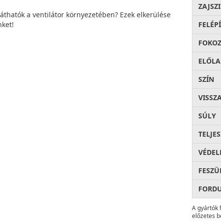
ZAJSZ
láthatók a ventilátor környezetében? Ezek elkerülése
ket!
FELÉP
FOKOZ
ELŐLA
SZÍN
VISSZ
SÚLY
TELJE
VÉDEL
FESZÜ
FORD
A gyártók 
előzetes b