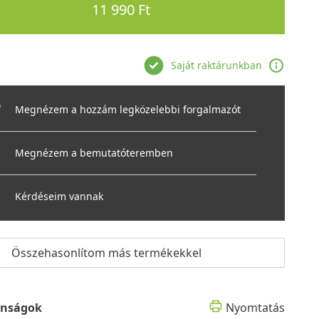
11 990 Ft
Saját raktárunkban
Megnézem a hozzám legközelebbi forgalmazót
Megnézem a bemutatóteremben
Kérdéseim vannak
Összehasonlítom más termékekkel
onságok
Nyomtatás