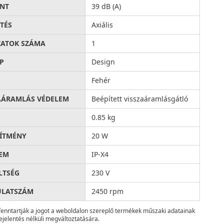
INT
39 dB (A)
ÍTÉS
Axiális
ATOK SZÁMA
1
P
Design
Fehér
AÁRAMLÁS VÉDELEM
Beépített visszaáramlásgátló
0.85 kg
SÍTMÉNY
20 W
EM
IP-X4
LTSÉG
230 V
ULATSZÁM
2450 rpm
fenntartják a jogot a weboldalon szereplő termékek műszaki adatainak
ejelentés nélküli megváltoztatására.