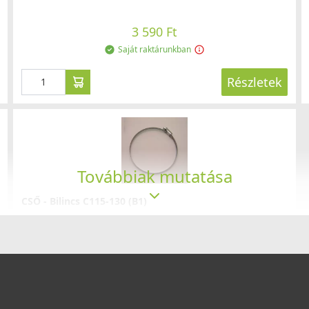
3 590 Ft
Saját raktárunkban
Részletek
Továbbiak mutatása
CSŐ - Bilincs C115-130 (B1)
B1
390 Ft
Saját raktárunkban
Részletek