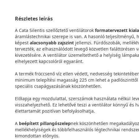
Részletes leírás
A Cata Silentis szellőztető ventilátorok
formatervezett kiala
áramlástechnikai szerepe is van. A hasonló teljesítményű, 
képest
alacsonyabb zajszint
jellemzi. Fürdőszobák, mellékhe
tervezték, az elhasználódott levegő közvetlen faláttörésen 
kivezetésére. A ventilátor üzemeltethető a helyiség lámpak
elhelyezett kapcsolóról egyaránt.
A termék fröccsenő víz ellen védett, nedvesség tekintetében 
minimum telepítési magasság 225 cm lehet a padlószinttő
speciális csapágyazásának köszönhetően.
Előlapja egy mozdulattal, szerszámok használata nélkül lev
visszahelyezhető. Ez lehetővé teszi a ventilátor könnyű és 
élettartamát pozitívan befolyásolhatja.
A
beépített pillangószelep
nek köszönhetően megakadályozh
mellékhelyiségek és többfelhasználós légtechnikai rendszer
kimondottan előnyös.