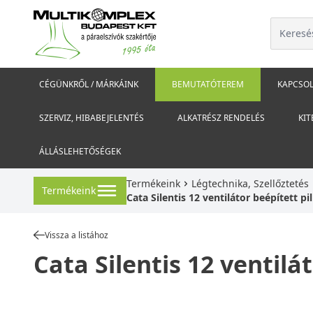
CÉGÜNKRŐL / MÁRKÁINK
BEMUTATÓTEREM
KAPCSOL
SZERVIZ, HIBABEJELENTÉS
ALKATRÉSZ RENDELÉS
KIT
ÁLLÁSLEHETŐSÉGEK
Termékeink
Légtechnika, Szellőztetés
Termékeink
Cata Silentis 12 ventilátor beépített p
Vissza a listához
Cata Silentis 12 ventilá