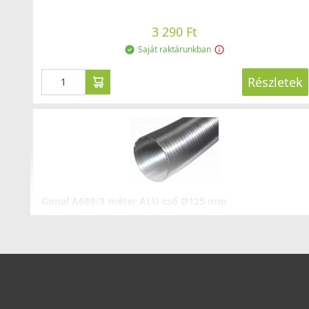
3 290 Ft
Saját raktárunkban
Részletek
Gonal A689/3 méter ALU cső Ø125 mm
A689/3
6 990 Ft
Saját raktárunkban
Részletek