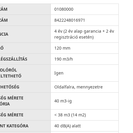
ZÁM
01080000
ZÁM
8422248016971
4 év (2 év alap garancia + 2 év
NCIA
regisztráció esetén)
RŐ
120 mm
LÉGSZÁLLÍTÁS
190 m3/h
SOLÓRÓL
Igen
LTETHETŐ
THETŐSÉG
Oldalfalra, mennyezetre
SÉG MÉRETE
40 m3-ig
ÓRIA
SÉG MÉRETE
< 38 m3 (14 m2)
INT KATEGÓRA
40 dB(A) alatt