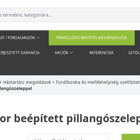
AT / FORGALMAZÓK
PÁRAELSZÍVÓ BEKÖTÉS MEGRENDELÉSE
ERJESZTETT GARANCIA
AKCIÓK
REFERENCIÁK
LETÖL
Háztartási megoldások
Fürdőszoba és mellékhelyiség szellőztet
illangószeleppel
tor beépített pillangószele