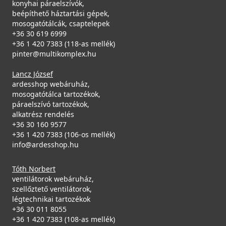
konyhai páraelszívók,
beépíthető háztartási gépek,
mosogatótálcák, csaptelepek
+36 30 619 6999
ELLECI - Csaptelep Athena Plus M79 Alumínium
+36 1 420 7383 (118-as mellék)
pinter@multikomplex.hu
MMKATP79
Mosogatószer-adagoló Ø35 Inox
Lancz József
139 990 Ft
2A55-3-34
ardesshop webáruház,
Rendelésre
mosogatótálca tartozékok,
páraelszívó tartozékok,
8 990 Ft
alkatrész rendelés
Részletek
Saját raktárunkban
+36 30 160 9577
+36 1 420 7383 (106-os mellék)
Részletek
info@ardesshop.hu
Tóth Norbert
ventilátorok webáruház,
szellőztető ventilátorok,
légtechnikai tartozékok
+36 30 011 8055
+36 1 420 7383 (108-as mellék)