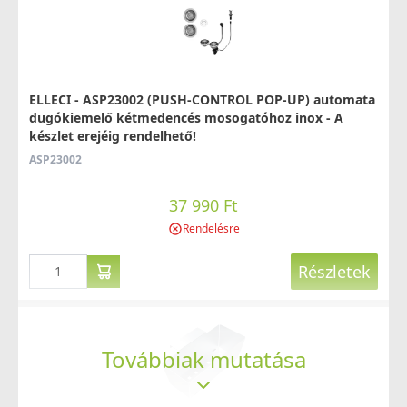
ELLECI - ASP23002 (PUSH-CONTROL POP-UP) automata
ELLECI - Csaptelep Volta M79 Alumínium - Kifutó
dugókiemelő kétmedencés mosogatóhoz inox - A
termék!
készlet erejéig rendelhető!
MMKVTA79
ASP23002
79 890 Ft
115 990 Ft
37 990 Ft
Saját raktárunkban
Rendelésre
Részletek
Részletek
Továbbiak mutatása