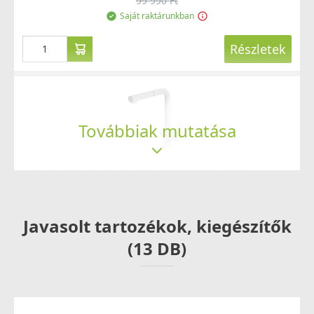
99 990 Ft
Saját raktárunkban
Részletek
Továbbiak mutatása
ELLECI - Csaptelep Stream Plus M79 Alumínium
MMKSTP79
119 990 Ft
Javasolt tartozékok, kiegészítők
125 990 Ft
Saját raktárunkban
(13 DB)
Részletek