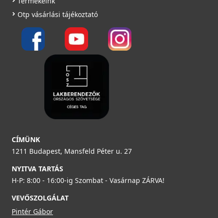
Termékeink
Saját raktárunkban
Otp vásárlási tájékoztató
Részletek
Részletek
ELLECI - Csaptelep Trail Plus M79 Alumínium
MMKTRP79
ELLECI - ACI01307 Edényszárító kosár fém univerzális -
Kifutó termék!
119 990 Ft
ACI01307
CÍMÜNK
Saját raktárunkban
1211 Budapest, Mansfeld Péter u. 27
29 890 Ft
39 990 Ft
NYITVA TARTÁS
Részletek
Raktáron
H-P: 8:00 - 16:00-ig Szombat - Vasárnap ZÁRVA!
Részletek
VEVŐSZOLGÁLAT
Pintér Gábor