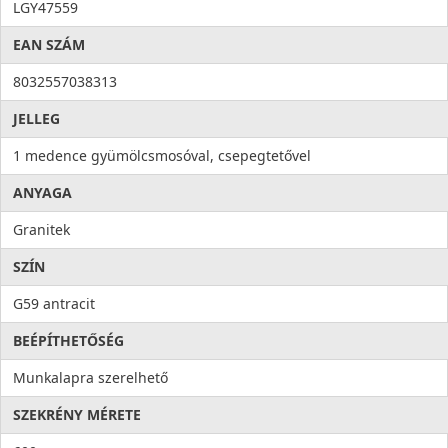
Antibakteriális védelem
LGY47559
Higiénia: az anyag összetételéből adódóan meggátolja a
EAN SZÁM
mikroorganizmusok kifejlődését, valamint elősegíti a
baktériumok eltávolítását, ezzel higiéniát és tisztaságot hoz a
8032557038313
konyhába. Az antibakteriális rendszert alkotó ezüst ionok
100%-os antibakteriális védelmet
nyújtanak.
JELLEG
1 medence gyümölcsmosóval, csepegtetővel
ANYAGA
Granitek
SZÍN
G59 antracit
BEÉPÍTHETŐSÉG
Munkalapra szerelhető
SZEKRÉNY MÉRETE