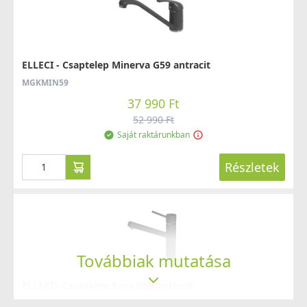
ELLECI - Csaptelep Minerva G59 antracit
MGKMIN59
37 990 Ft
52 990 Ft
Saját raktárunkban
Részletek
Továbbiak mutatása
ELLECI - Csaptelep Sava G59 antracit
MGKSAV59