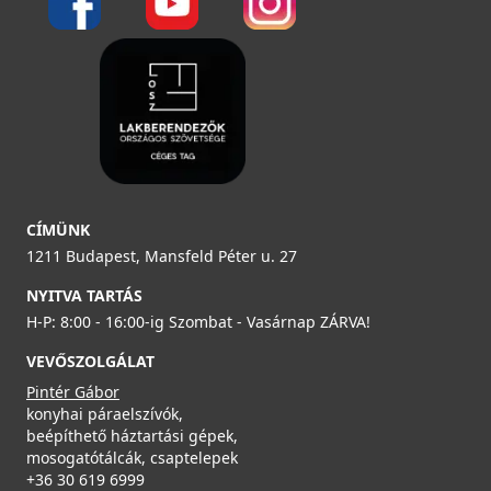
Rendelésre
Részletek
ELLECI - Gránit mosogatótálca Easy 475 G51
ELLECI - Csaptelep Neva G59 antracit
LGY47551
MGKNEV59
99 990 Ft
119 990 Ft
Rendelésre
CÍMÜNK
Saját raktárunkban
1211 Budapest, Mansfeld Péter u. 27
ELLECI - Szifonszett egyutas mosogatóhoz
Részletek
Részletek
COMPSIF1V
NYITVA TARTÁS
H-P: 8:00 - 16:00-ig Szombat - Vasárnap ZÁRVA!
3 990 Ft
VEVŐSZOLGÁLAT
Saját raktárunkban
Pintér Gábor
konyhai páraelszívók,
Részletek
beépíthető háztartási gépek,
mosogatótálcák, csaptelepek
ELLECI - Gránit mosogatótálca Easy 475 G59 Antracit
ELLECI - Csaptelep Trail Plus G59 antracit
+36 30 619 6999