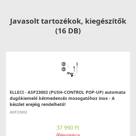
69 990 Ft
83 990 Ft
Javasolt tartozékok, kiegészítők
Rendelésre
(16 DB)
Részletek
ELLECI - Csaptelep Senna G59 antracit
ELLECI - ASP23002 (PUSH-CONTROL POP-UP) automata
MGKSEN59
dugókiemelő kétmedencés mosogatóhoz inox - A
készlet erejéig rendelhető!
74 990 Ft
ASP23002
78 990 Ft
Rendelésre
37 990 Ft
Részletek
Rendelésre