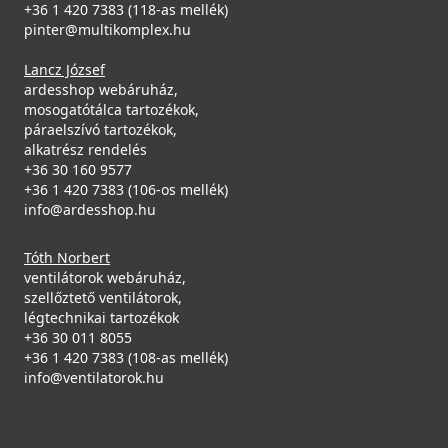
LGY47559
MGKTRP59
+36 1 420 7383 (118-as mellék)
pinter@multikomplex.hu
99 990 Ft
119 990 Ft
Lancz József
Saját raktárunkban
Saját raktárunkban
ardesshop webáruház,
mosogatótálca tartozékok,
ELLECI - ACI01307 Edényszárító kosár fém univerzális -
Részletek
Részletek
páraelszívó tartozékok,
Kifutó termék!
alkatrész rendelés
ACI01307
+36 30 160 9577
29 890 Ft
+36 1 420 7383 (106-os mellék)
info@ardesshop.hu
39 990 Ft
Raktáron
Tóth Norbert
ventilátorok webáruház,
Részletek
szellőztető ventilátorok,
ELLECI - Gránit mosogatótálca Easy 475 G62
ELLECI - Csaptelep Stream Plus Granitek G59 Antracit
légtechnikai tartozékok
LGY47562
MGKSTP59
+36 30 011 8055
+36 1 420 7383 (108-as mellék)
119 990 Ft
99 990 Ft
info@ventilatorok.hu
125 990 Ft
Saját raktárunkban
Saját raktárunkban
Részletek