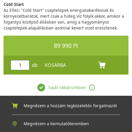
Cold Start
Az Elleci "Cold Start" csaptelepek energiatakarékosak és
környezetbarátok, mert csak a hideg víz folyik akkor, amikor a
fogantyú középső állásban van, amíg a hagyományos
csaptelepek alapállásban azonnal kevert vizet eresztenek.
89 990 Ft
db
KOSÁRBA
Saját raktárunkban
Megnézem a hozzám legközelebbi forgalmazót
Megnézem a bemutatóteremben