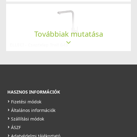
Saját raktárunkban
Részletek
Továbbiak mutatása
ELLECI - Csaptelep Trail G43
MGKTRA43
89 990 Ft
ELLECI - Gránit mosogatótálca Quadra 100 G59 Antracit
Rendelésre
LGQ10059
Részletek
85 990 Ft
HASZNOS INFORMÁCIÓK
Saját raktárunkban
Fizetési módok
Általános információk
Részletek
Szállítási módok
ÁSZF
Adatvédelmi tájékoztató