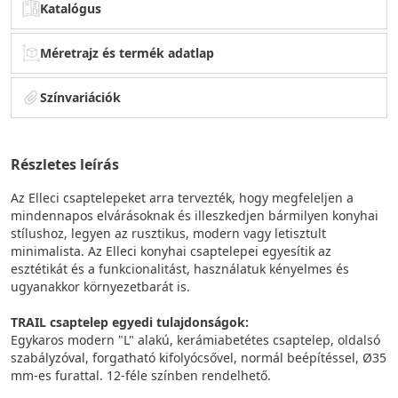
Katalógus
Méretrajz és termék adatlap
Színvariációk
Részletes leírás
Az Elleci csaptelepeket arra tervezték, hogy megfeleljen a
mindennapos elvárásoknak és illeszkedjen bármilyen konyhai
stílushoz, legyen az rusztikus, modern vagy letisztult
minimalista. Az Elleci konyhai csaptelepei egyesítik az
esztétikát és a funkcionalitást, használatuk kényelmes és
ugyanakkor környezetbarát is.
TRAIL csaptelep egyedi tulajdonságok:
Egykaros modern "L" alakú, kerámiabetétes csaptelep, oldalsó
szabályzóval, forgatható kifolyócsővel, normál beépítéssel, Ø35
mm-es furattal. 12-féle színben rendelhető.