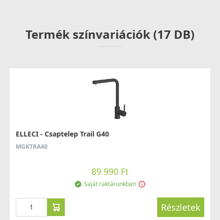
mosogatótálcákhoz
DLA01603
Termék színvariációk (17 DB)
8 790 Ft
Saját raktárunkban
Részletek
ELLECI - Csaptelep Trail G40
MGKTRA40
ELLECI - Gránit mosogatótálca Unico CORNER sarok
89 990 Ft
G59 Antracit
Saját raktárunkban
LGUCOR59
179 990 Ft
Részletek
209 990 Ft