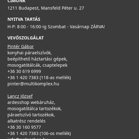
CÍMÜNK
LGQ10059BSO
1211 Budapest, Mansfeld Péter u. 27
Részletek
NYITVA TARTÁS
109 990 Ft
H-P: 8:00 - 16:00-ig Szombat - Vasárnap ZÁRVA!
Rendelésre
VEVŐSZOLGÁLAT
Részletek
Pintér Gábor
konyhai páraelszívók,
beépíthető háztartási gépek,
mosogatótálcák, csaptelepek
ELLECI - Csaptelep Trail G62
+36 30 619 6999
MGKTRA62
+36 1 420 7383 (118-as mellék)
pinter@multikomplex.hu
89 990 Ft
Lancz József
ELLECI - Gránit mosogatótálca Quadra 130 UM G59
Rendelésre
ardesshop webáruház,
Antracit munkalap alá szerelhető
mosogatótálca tartozékok,
LGQ13059BSO
Részletek
páraelszívó tartozékok,
alkatrész rendelés
139 990 Ft
+36 30 160 9577
+36 1 420 7383 (106-os mellék)
Rendelésre