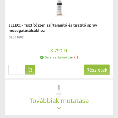
ELLECI - Tisztítószer, zsírtalanító és tisztító spray
mosogatótálcákhoz
DLL01602
8 790 Ft
Saját raktárunkban
Részletek
Továbbiak mutatása
ELLECI - Tisztítószer spray vízkőoldó