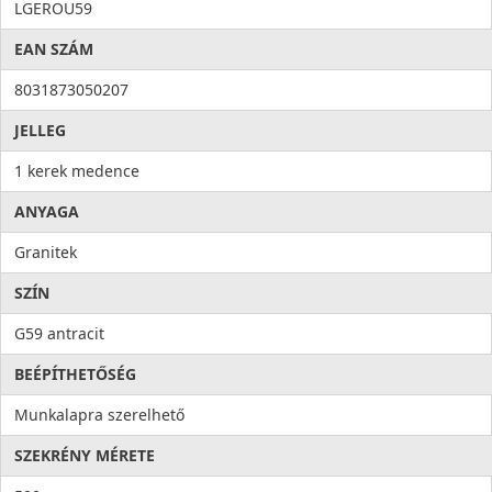
Antibakteriális védelem
LGEROU59
Higiénia: az anyag összetételéből adódóan meggátolja a
EAN SZÁM
mikroorganizmusok kifejlődését, valamint elősegíti a
baktériumok eltávolítását, ezzel higiéniát és tisztaságot hoz a
8031873050207
konyhába. Az antibakteriális rendszert alkotó ezüst ionok
100%-os antibakteriális védelmet nyújtanak.
JELLEG
1 kerek medence
ANYAGA
Granitek
SZÍN
G59 antracit
BEÉPÍTHETŐSÉG
Munkalapra szerelhető
SZEKRÉNY MÉRETE