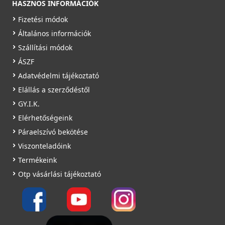
Részletek
Részletek
HASZNOS INFORMÁCIÓK
Saját raktárunkban
Fizetési módok
Részletek
Általános információk
Szállítási módok
ÁSZF
Adatvédelmi tájékoztató
ELLECI - Gránit mosogatótálca Ego ROUND G51
Elállás a szerződéstől
ELLECI - Csaptelep Reno G59 antracit
LGEROU51
GY.I.K.
MGKREN59
Mosogatószer-adagoló Ø35 Inox
Elérhetőségeink
104 990 Ft
99 990 Ft
2A55-3-34
109 990 Ft
Páraelszívó bekötése
Rendelésre
Rendelésre
Viszonteladóink
8 990 Ft
Termékeink
Részletek
Részletek
Saját raktárunkban
Otp vásárlási tájékoztató
Részletek