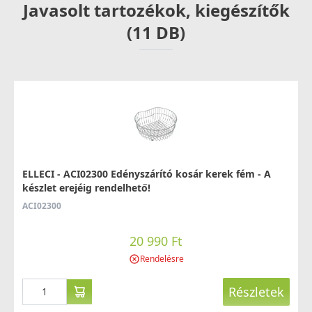
Javasolt tartozékok, kiegészítők
Rendelésre
(11 DB)
Részletek
ELLECI - Csaptelep Senna G59 antracit
ELLECI - ACI02300 Edényszárító kosár kerek fém - A
MGKSEN59
készlet erejéig rendelhető!
74 990 Ft
ACI02300
78 990 Ft
Rendelésre
20 990 Ft
Rendelésre
Részletek
Részletek