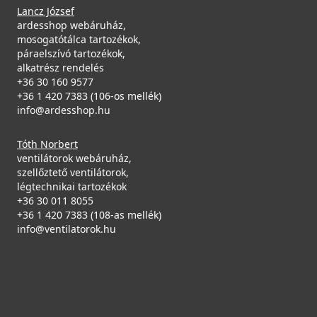
mosogatótálcákhoz
119 990 Ft
Lancz József
Saját raktárunkban
DLL01602
Saját raktárunkban
ardesshop webáruház,
mosogatótálca tartozékok,
Részletek
8 790 Ft
Részletek
páraelszívó tartozékok,
alkatrész rendelés
Saját raktárunkban
+36 30 160 9577
+36 1 420 7383 (106-os mellék)
Részletek
info@ardesshop.hu
Tóth Norbert
ventilátorok webáruház,
szellőztető ventilátorok,
ELLECI - Gránit mosogatótálca Ego ROUND M79
ELLECI - Csaptelep Stream Plus Granitek G59 Antracit
légtechnikai tartozékok
Alumínium
MGKSTP59
+36 30 011 8055
LMEROU79
+36 1 420 7383 (108-as mellék)
119 990 Ft
ELLECI - Tisztítószer spray vízkőoldó
info@ventilatorok.hu
125 990 Ft
99 990 Ft
mosogatótálcákhoz
Saját raktárunkban
Saját raktárunkban
DLA01603
Részletek
Részletek
8 790 Ft
Saját raktárunkban