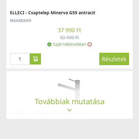
ELLECI - Csaptelep Minerva G59 antracit
MGKMIN59
37 990 Ft
52 990 Ft
Saját raktárunkban
Részletek
Továbbiak mutatása
ELLECI - Csaptelep Sava G59 antracit
MGKSAV59
69 990 Ft
83 990 Ft