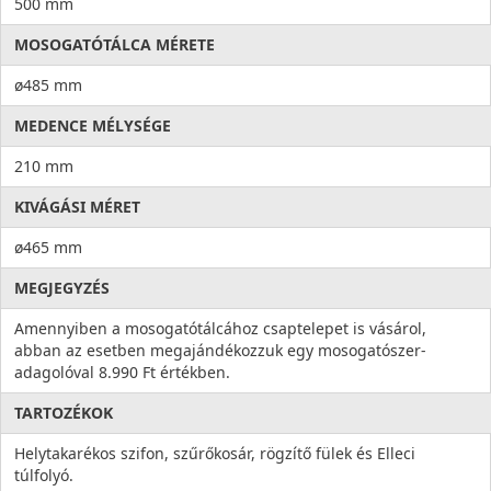
500 mm
MOSOGATÓTÁLCA MÉRETE
ø485 mm
MEDENCE MÉLYSÉGE
210 mm
KIVÁGÁSI MÉRET
ø465 mm
MEGJEGYZÉS
Amennyiben a mosogatótálcához csaptelepet is vásárol,
abban az esetben megajándékozzuk egy mosogatószer-
adagolóval 8.990 Ft értékben.
TARTOZÉKOK
Helytakarékos szifon, szűrőkosár, rögzítő fülek és Elleci
túlfolyó.