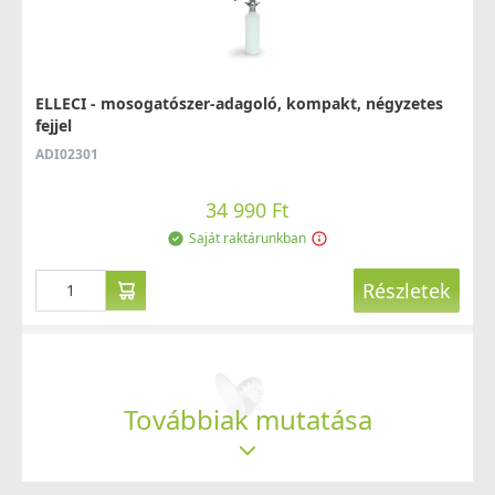
ELLECI - mosogatószer-adagoló, kompakt, négyzetes
ELLECI - Csaptelep Shell Plus (C02) G62
fejjel
MGKC0262
ADI02301
54 990 Ft
34 990 Ft
Saját raktárunkban
Saját raktárunkban
Részletek
Részletek
Továbbiak mutatása
ELLECI - Csaptelep Sava G62 - A készlet erejéig
ELLECI - Takarólap 3,5" manual szűrőhöz inox - Kifutó
rendelhető!