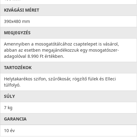
KIVÁGÁSI MÉRET
390x480 mm
MEGJEGYZÉS
Amennyiben a mosogatótálcához csaptelepet is vásárol,
abban az esetben megajándékozzuk egy mosogatószer-
adagolóval 8.990 Ft értékben.
TARTOZÉKOK
Helytakarékos szifon, szűrőkosár, rögzítő fülek és Elleci
túlfolyó.
SÚLY
7 kg
GARANCIA
10 év