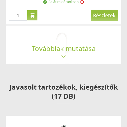
Saját raktárunkban
Részletek
Továbbiak mutatása
ELLECI - Csaptelep CADDY (C01) G62
MGKC0162
Javasolt tartozékok, kiegészítők
37 990 Ft
Saját raktárunkban
(17 DB)
Részletek