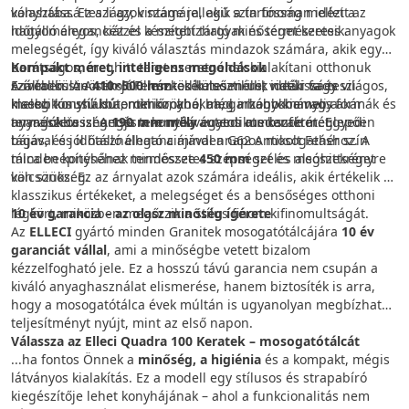
választássá teszi azok számára, akik a tartósság mellett az
konyhába. Ez a lágy, vintage jellegű szín finoman idézi a
időtálló eleganciát és a megbízható minőséget keresik.
hagyományos, kézzel készített tárgyak és természetes anyagok
melegségét, így kiváló választás mindazok számára, akik egy
Kompakt méret, intelligens megoldások
barátságos, meghitt teret szeretnének kialakítani otthonuk
A mindössze
szívében. A Antikolt Fehér tökéletesen illik natúr fa és világos,
Ezáltal különösen jól illeszkedik rusztikus, vidéki vagy
410×500 mm
-es külső méret ideálissá teszi
kisebb konyhákba, minikonyhákba, garzonokba vagy akár
meleg tónusú bútorokhoz, ahol még inkább kiemeli a
klasszikus stílusú enteriőrökbe, ahol a hagyományos formák és
nyaralókba is. A
természetességet és a konyha autentikus karakterét.
anyagok összhangja teremt kívánatos atmoszférát. Egyedi
190 mm mély
egyedi medence meglepően
tágas, és jól használható a mindennapos mosogatáshoz. A
bájával és időtálló eleganciájával a G62 Antikolt Fehér szín
tálca beépítéséhez mindössze
minden konyhának természetes szépséget és meghittséget
450 mm
széles alsószekrényre
van szükség.
kölcsönöz. Ez az árnyalat azok számára ideális, akik értékelik a
klasszikus értékeket, a melegséget és a bensőséges otthoni
légkört, miközben megőrzik a stílus finom kifinomultságát.
10 év garancia – az olasz minőség ígérete
Az
ELLECI
gyártó minden Granitek mosogatótálcájára
10 év
garanciát vállal
, ami a minőségbe vetett bizalom
kézzelfogható jele. Ez a hosszú távú garancia nem csupán a
kiváló anyaghasználat elismerése, hanem biztosíték is arra,
hogy a mosogatótálca évek múltán is ugyanolyan megbízható
teljesítményt nyújt, mint az első napon.
Válassza az Elleci Quadra 100 Keratek – mosogatótálcát
...ha fontos Önnek a
minőség, a higiénia
és a kompakt, mégis
látványos kialakítás. Ez a modell egy stílusos és strapabíró
kiegészítője lehet konyhájának – ahol a funkcionalitás nem