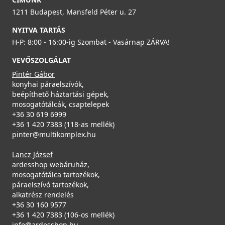
99 990 Ft
AVP035BK
1211 Budapest, Mansfeld Péter u. 27
104 990 Ft
Részletek
NYITVA TARTÁS
Saját raktárunkban
19 990 Ft
H-P: 8:00 - 16:00-ig Szombat - Vasárnap ZÁRVA!
Rendelésre
Részletek
VEVŐSZOLGÁLAT
Részletek
Pintér Gábor
konyhai páraelszívók,
beépíthető háztartási gépek,
mosogatótálcák, csaptelepek
ELLECI - Gránit mosogatótálca Quadra 100 G59 Antracit
+36 30 619 6999
LGQ10059
+36 1 420 7383 (118-as mellék)
pinter@multikomplex.hu
ELLECI - Csaptelep Trail Plus G62
85 990 Ft
MGKTRP62
Lancz József
Csaplyukfúró FF35 35 mm-es
Saját raktárunkban
ardesshop webáruház,
FF35
mosogatótálca tartozékok,
119 990 Ft
Részletek
páraelszívó tartozékok,
Saját raktárunkban
5 990 Ft
alkatrész rendelés
+36 30 160 9577
Saját raktárunkban
Részletek
+36 1 420 7383 (106-os mellék)
info@ardesshop.hu