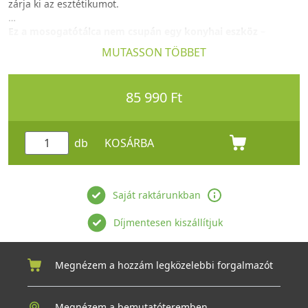
zárja ki az esztétikumot.
Ez a mosogatótálca nem csupán egy konyhai eszköz
–
hanem hosszú távú befektetés egy stílusos és időtálló
MUTASSON TÖBBET
otthonba.
85 990 Ft
db
KOSÁRBA
Saját raktárunkban
Díjmentesen kiszállítjuk
Megnézem a hozzám legközelebbi forgalmazót
Megnézem a bemutatóteremben