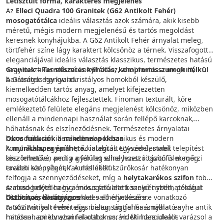
Letisztult forma, karakteres megjelenés
Az
Elleci Quadra 100 Granitek (G62 Antikolt Fehér)
mosogatótálca
ideális választás azok számára, akik kisebb
méretű, mégis modern megjelenésű és tartós megoldást
keresnek konyhájukba. A G62 Antikolt Fehér árnyalat meleg,
törtfehér színe lágy karaktert kölcsönöz a térnek. Visszafogott
eleganciájával ideális választás klasszikus, természetes hatású
vagy rusztikus stílusú konyhákhoz, ahol fontos a meghitt,
Granitek – Természetes kőhatás, kompromisszumok nélkül
barátságos hangulat.
A Granitek egy kvarckristályos homokból készülő,
kiemelkedően tartós anyag, amelyet kifejezetten
mosogatótálcákhoz fejlesztettek. Finoman texturált, kőre
emlékeztető felülete elegáns megjelenést kölcsönöz, miközben
ellenáll a mindennapi használat során fellépő karcoknak,
hőhatásnak és elszíneződésnek. Természetes árnyalatai
harmonikusan illeszkednek a klasszikus és modern
Okos funkciók a mindennapokban
konyhákhoz egyaránt, az integrált UV-védelemnek
A
munkalapra építhető
kialakítás egyszerű, stabil telepítést
köszönhetően pedig a felület színe hosszú távon is megőrzi
tesz lehetővé, amit a gyárilag elhelyezett rögzítőfülek még
eredeti szépségét, fakulás nélkül.
tovább könnyítenek. A mellékelt szűrőkosár hatékonyan
felfogja a szennyeződéseket, míg a
helytakarékos szifon
több
A mosogatótálca higiénikus felülete könnyű tisztíthatóságot
szabad helyet hagy a mosogató alatti szekrényben, például
biztosít, és élelmiszerekkel való érintkezésre vonatkozó
tisztítószerek vagy szemetes elhelyezésére.
Otthonos, barátságos
tanúsítványa révén teljes biztonsággal használható a
A G62 Antikolt Fehér egy meleg, törtfehér árnyalat enyhe antik
mindennapi konyhai feladatok során. Mindez ideális
hatással, amely azonnal otthonos, vidéki hangulatot varázsol a