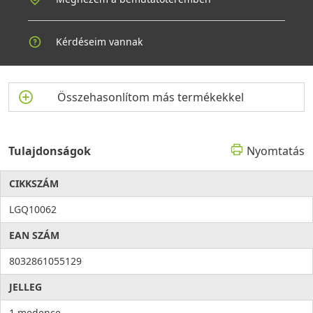
Kérdéseim vannak
Összehasonlítom más termékekkel
Tulajdonságok
Nyomtatás
CIKKSZÁM
LGQ10062
EAN SZÁM
8032861055129
JELLEG
1 medence