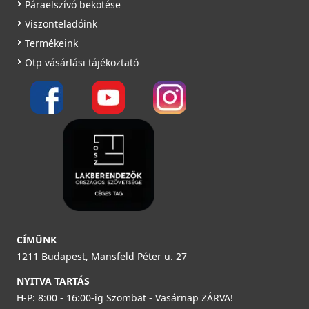
Páraelszívó bekötése
Rendelésre
ACI01307
Viszonteladóink
139 990 Ft
29 890 Ft
Termékeink
Részletek
Rendelésre
39 990 Ft
Otp vásárlási tájékoztató
Raktáron
Részletek
Részletek
ELLECI - Gránit mosogatótálca Quadra 105 G40
LGQ10540
89 990 Ft
Elleci ATH040OL Vágódeszka HPL - Olmo szilfa - Kifutó
termék!
Saját raktárunkban
CÍMÜNK
ATH040OL
1211 Budapest, Mansfeld Péter u. 27
Részletek
22 890 Ft
NYITVA TARTÁS
39 990 Ft
H-P: 8:00 - 16:00-ig Szombat - Vasárnap ZÁRVA!
Saját raktárunkban