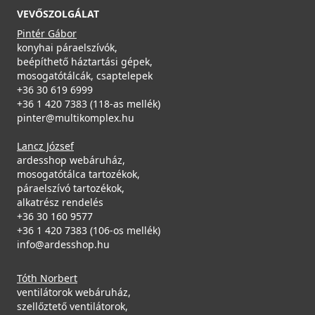
VEVŐSZOLGÁLAT
Részletek
Pintér Gábor
konyhai páraelszívók,
beépíthető háztartási gépek,
mosogatótálcák, csaptelepek
ELLECI - Gránit mosogatótálca Quadra 105 M79
+36 30 619 6999
Alumínium
+36 1 420 7383 (118-as mellék)
LMQ10579
pinter@multikomplex.hu
Lancz József
89 990 Ft
ELLECI - Gyümölcsmosó kosár műanyag 418 Fekete
ardesshop webáruház,
Saját raktárunkban
AVP035BK
mosogatótálca tartozékok,
páraelszívó tartozékok,
Részletek
19 990 Ft
alkatrész rendelés
+36 30 160 9577
Rendelésre
+36 1 420 7383 (106-os mellék)
info@ardesshop.hu
Részletek
Tóth Norbert
ventilátorok webáruház,
szellőztető ventilátorok,