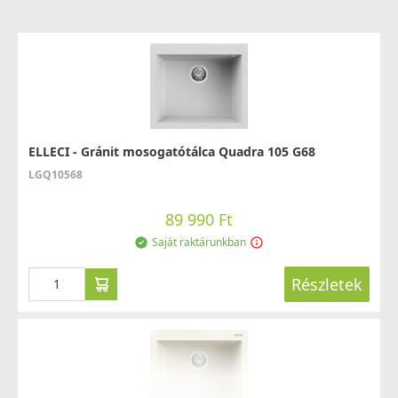
Rendelésre
Részletek
Részletek
ELLECI - Gránit mosogatótálca Quadra 105 G68
LGQ10568
ELLECI - Csaptelep Trail M79 Alumínium
ELLECI - Szifonszett egyutas mosogatóhoz
MMKTRA79
89 990 Ft
COMPSIF1V
Saját raktárunkban
89 990 Ft
3 990 Ft
Részletek
Saját raktárunkban
Saját raktárunkban
Részletek
Részletek