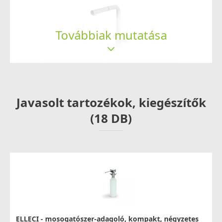
Továbbiak mutatása
ELLECI - Csaptelep Stream Plus M79 Alumínium
MMKSTP79
119 990 Ft
Javasolt tartozékok, kiegészítők
125 990 Ft
Saját raktárunkban
(18 DB)
Részletek
ELLECI - mosogatószer-adagoló, kompakt, négyzetes