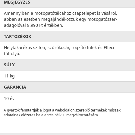
MEGJEGYZÉS
Amennyiben a mosogatótálcához csaptelepet is vásárol,
abban az esetben megajándékozzuk egy mosogatószer-
adagolóval 8.990 Ft értékben.
TARTOZÉKOK
Helytakarékos szifon, szűrőkosár, rögzítő fülek és Elleci
túlfolyó.
SÚLY
11 kg
GARANCIA
10 év
A gyártók fenntartják a jogot a weboldalon szereplő termékek műszaki
adatainak előzetes bejelentés nélküli megváltoztatására.