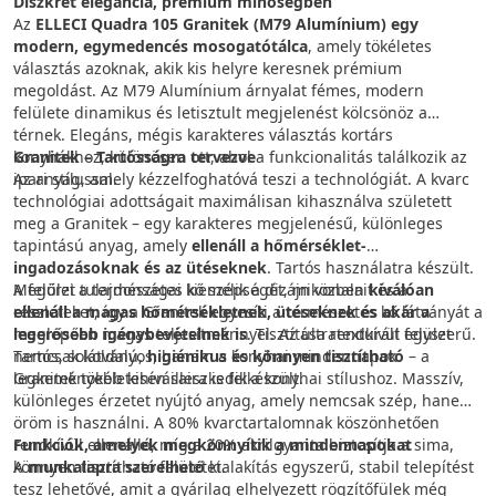
Diszkrét elegancia, prémium minőségben
Az
ELLECI Quadra 105 Granitek (M79 Alumínium) egy
modern, egymedencés mosogatótálca
, amely tökéletes
választás azoknak, akik kis helyre keresnek prémium
megoldást. Az M79 Alumínium árnyalat fémes, modern
felülete dinamikus és letisztult megjelenést kölcsönöz a
térnek. Elegáns, mégis karakteres választás kortárs
konyhákhoz, különösen ott, ahol a funkcionalitás találkozik az
Granitek – Tartósságra tervezve
ipari stílussal.
Az anyag, amely kézzelfoghatóvá teszi a technológiát. A kvarc
technológiai adottságait maximálisan kihasználva született
meg a Granitek – egy karakteres megjelenésű, különleges
tapintású anyag, amely
ellenáll a hőmérséklet-
ingadozásoknak és az ütéseknek
. Tartós használatra készült.
A felület tulajdonságai kiemelik a dizájn vonalait és a
Megőrzi a természetes kő szépségét, miközben
kiválóan
részleteket, így a Granitek egyesíti a természetes kő látványát a
ellenáll a magas hőmérsékletnek, ütéseknek és akár a
meglepően magas teljesítménnyel. Az ultratexturált felület
legerősebb igénybevételnek is
. Tisztítása rendkívül egyszerű.
nemcsak látványos, hanem a konyhai mindennapok
Tartós, sokoldalú,
higiénikus és könnyen tisztítható
– a
legkeményebb kihívásaira is felkészült.
Granitek tökéletesen illeszkedik a konyhai stílushoz. Masszív,
különleges érzetet nyújtó anyag, amely nemcsak szép, hanem
öröm is használni. A 80% kvarctartalomnak köszönhetően
rendkívül ellenálló, míg a 20% akrilgyanta biztosítja a sima,
Funkciók, amelyek megkönnyítik a mindennapokat
könnyen tisztítható felületet.
A
munkalapra szerelhető
kialakítás egyszerű, stabil telepítést
tesz lehetővé, amit a gyárilag elhelyezett rögzítőfülek még