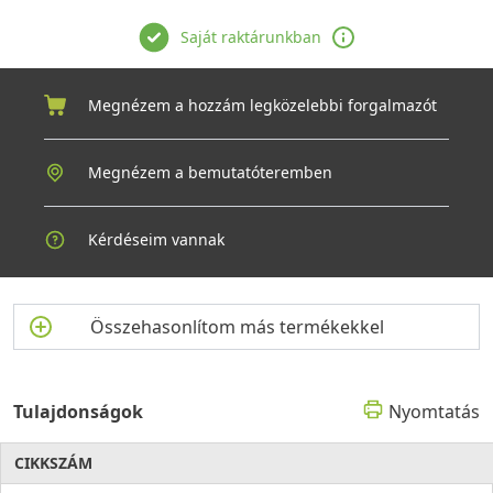
ugyanazzal a megbízható teljesítménnyel szolgál, mint az első
Saját raktárunkban
napon.
Megnézem a hozzám legközelebbi forgalmazót
Megnézem a bemutatóteremben
Kérdéseim vannak
Összehasonlítom más termékekkel
Tulajdonságok
Nyomtatás
CIKKSZÁM