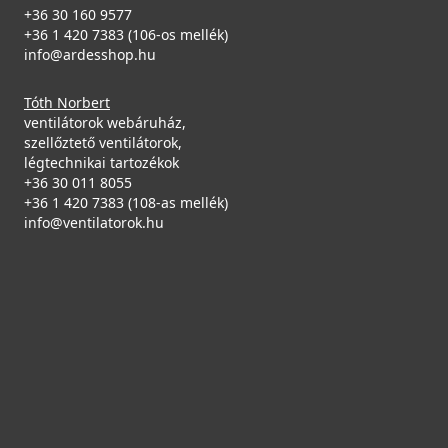
39 990 Ft
+36 30 160 9577
Raktáron
+36 1 420 7383 (106-os mellék)
info@ardesshop.hu
Részletek
Tóth Norbert
ventilátorok webáruház,
ELLECI - Csaptelep Trail Plus G48
szellőztető ventilátorok,
MGKTRP48
légtechnikai tartozékok
+36 30 011 8055
+36 1 420 7383 (108-as mellék)
119 990 Ft
info@ventilatorok.hu
Saját raktárunkban
Mosogatószer-adagoló Ø35 Inox
2A55-3-34
Részletek
8 990 Ft
Saját raktárunkban
Részletek