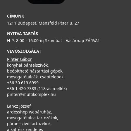
83 990 Ft
ELLECI - Szifonszett kétutas mosogatóhoz
Saját raktárunkban
COMPSIF2V
CÍMÜNK
1211 Budapest, Mansfeld Péter u. 27
Részletek
4 390 Ft
NYITVA TARTÁS
Saját raktárunkban
H-P: 8:00 - 16:00-ig Szombat - Vasárnap ZÁRVA!
Részletek
VEVŐSZOLGÁLAT
Pintér Gábor
konyhai páraelszívók,
beépíthető háztartási gépek,
ELLECI - Csaptelep Volta G48 - Kifutó termék!
mosogatótálcák, csaptelepek
+36 30 619 6999
MGKVTA48
+36 1 420 7383 (118-as mellék)
79 890 Ft
pinter@multikomplex.hu
115 990 Ft
ELLECI - ACI01307 Edényszárító kosár fém univerzális -
Saját raktárunkban
Lancz József
Kifutó termék!
ardesshop webáruház,
ACI01307
mosogatótálca tartozékok,
Részletek
páraelszívó tartozékok,
29 890 Ft
alkatrész rendelés