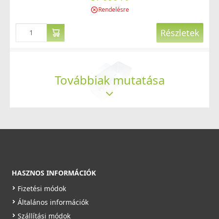
Részletek
Rendelésre
Részletek
Továbbiak mutatása
ELLECI - Csaptelep Stream Plus G48
MGKSTP48
ELLECI - AVI03001 Gyümölcsmosó kosár - Inox - Kifutó
119 990 Ft
termék!
125 990 Ft
AVI03001
Saját raktárunkban
34 890 Ft
Részletek
51 990 Ft
HASZNOS INFORMÁCIÓK
Raktáron
Fizetési módok
Részletek
Általános információk
Szállítási módok