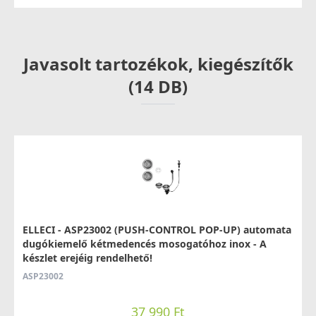
MGKCLO48
89 990 Ft
Javasolt tartozékok, kiegészítők
Saját raktárunkban
(14 DB)
Részletek
ELLECI - Csaptelep Trail G48
ELLECI - ASP23002 (PUSH-CONTROL POP-UP) automata
MGKTRA48
dugókiemelő kétmedencés mosogatóhoz inox - A
készlet erejéig rendelhető!
89 990 Ft
ASP23002
Saját raktárunkban
37 990 Ft