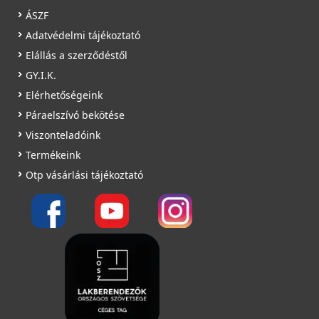
ÁSZF
Adatvédelmi tájékoztató
Elállás a szerződéstől
ELLECI - Csaptelep Cloud G62
GY.I.K.
MGKCLO62
ELLECI - ARI01300 Edényszárító Rollmat inox -
Elérhetőségeink
Mintatermi kifutó termék!
Páraelszívó bekötése
89 990 Ft
ARI01300
Viszonteladóink
Saját raktárunkban
19 990 Ft
Termékeink
41 990 Ft
Otp vásárlási tájékoztató
Részletek
Raktáron
Részletek
ELLECI - Csaptelep Trail G62