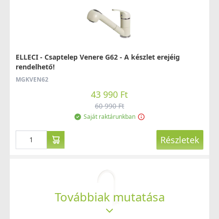
ELLECI - Csaptelep Venere G62 - A készlet erejéig
rendelhető!
MGKVEN62
43 990 Ft
60 990 Ft
Saját raktárunkban
Részletek
Továbbiak mutatása