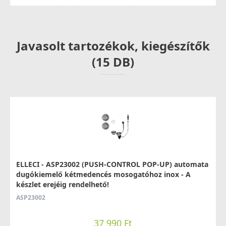
ELLECI - Csaptelep CADDY (C01) G62
MGKC0162
Javasolt tartozékok, kiegészítők
37 990 Ft
Saját raktárunkban
(15 DB)
Részletek
ELLECI - ASP23002 (PUSH-CONTROL POP-UP) automata
ELLECI - Csaptelep Shell Plus (C02) G62
dugókiemelő kétmedencés mosogatóhoz inox - A
MGKC0262
készlet erejéig rendelhető!
ASP23002
54 990 Ft
Saját raktárunkban
37 990 Ft