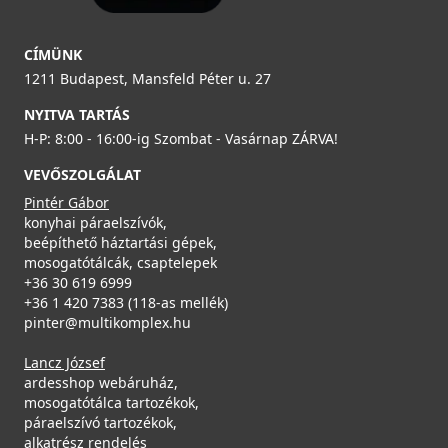
MGKTRA62
ELLECI - Szifonszett kétutas mosogatóhoz
89 990 Ft
COMPSIF2V
CÍMÜNK
Rendelésre
1211 Budapest, Mansfeld Péter u. 27
4 390 Ft
NYITVA TARTÁS
Részletek
Saját raktárunkban
H-P: 8:00 - 16:00-ig Szombat - Vasárnap ZÁRVA!
Részletek
VEVŐSZOLGÁLAT
Pintér Gábor
konyhai páraelszívók,
beépíthető háztartási gépek,
mosogatótálcák, csaptelepek
+36 30 619 6999
ELLECI - Csaptelep Neva G62
+36 1 420 7383 (118-as mellék)
pinter@multikomplex.hu
MGKNEV62
ELLECI - ACI01307 Edényszárító kosár fém univerzális -
Lancz József
Kifutó termék!
119 990 Ft
ardesshop webáruház,
ACI01307
Rendelésre
mosogatótálca tartozékok,
páraelszívó tartozékok,
29 890 Ft
alkatrész rendelés
Részletek