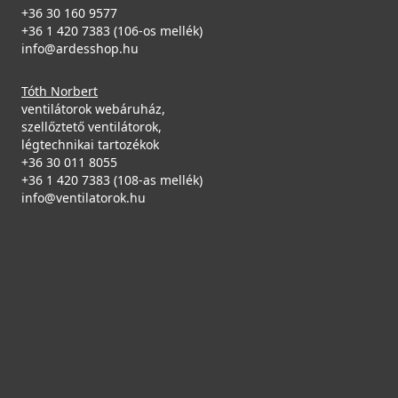
39 990 Ft
+36 30 160 9577
Raktáron
+36 1 420 7383 (106-os mellék)
info@ardesshop.hu
Részletek
Tóth Norbert
ventilátorok webáruház,
szellőztető ventilátorok,
légtechnikai tartozékok
ELLECI - Csaptelep Rio G62 - A készlet erejéig
+36 30 011 8055
rendelhető!
+36 1 420 7383 (108-as mellék)
MGKRIO62
info@ventilatorok.hu
Mosogatószer-adagoló Ø35 Inox
99 990 Ft
2A55-3-34
104 990 Ft
Saját raktárunkban
8 990 Ft
Részletek
Saját raktárunkban
Részletek