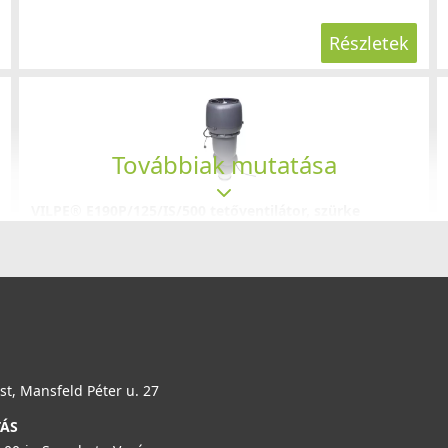
Részletek
Továbbiak mutatása
VILPE® E190P/125/IS/500 tetőventilátor, szürke
73597
266 990 Ft
Rendelésre
Részletek
t, Mansfeld Péter u. 27
TÁS