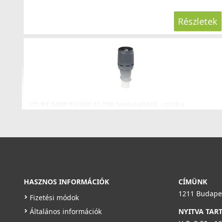
Részletek
VILPE 160P/IS/500 FLOW tetőszellőző, szürke
350057
59 990 Ft
88 990 Ft
Rendelésre
Részletek
HASZNOS INFORMÁCIÓK
CÍMÜNK
1211 Budapes
Fizetési módok
Általános információk
NYITVA TAR