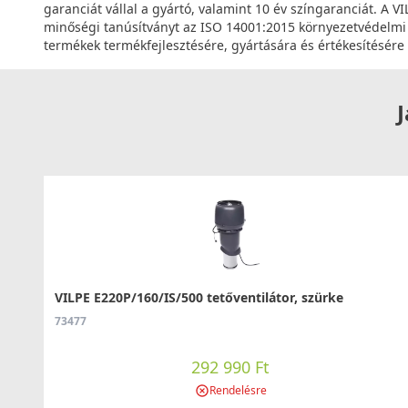
garanciát vállal a gyártó, valamint 10 év színgaranciát. A 
minőségi tanúsítványt az ISO 14001:2015 környezetvédelmi t
termékek termékfejlesztésére, gyártására és értékesítésére
J
VILPE E220P/160/IS/500 tetőventilátor, szürke
73477
292 990 Ft
Rendelésre