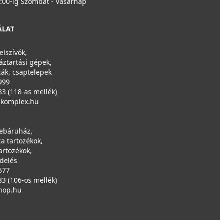
6:00-ig Szombat - Vasárnap
ÁLAT
Vilpe ECo160P/500 FLOW tetőventilátor, szürke
350257
elszívók,
áztartási gépek,
ák, csaptelepek
489 990 Ft
999
Rendelésre
83 (118-as mellék)
ikomplex.hu
Részletek
ebáruház,
a tartozékok,
artozékok,
ndelés
577
83 (106-os mellék)
hop.hu