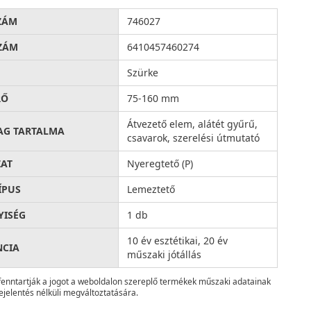
ZÁM
746027
ZÁM
6410457460274
Szürke
RŐ
75-160 mm
Átvezető elem, alátét gyűrű,
AG TARTALMA
csavarok, szerelési útmutató
AT
Nyeregtető (P)
ÍPUS
Lemeztető
ISÉG
1 db
10 év esztétikai, 20 év
NCIA
műszaki jótállás
fenntartják a jogot a weboldalon szereplő termékek műszaki adatainak
ejelentés nélküli megváltoztatására.