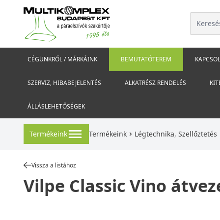
CÉGÜNKRŐL / MÁRKÁINK
BEMUTATÓTEREM
KAPCSOL
SZERVIZ, HIBABEJELENTÉS
ALKATRÉSZ RENDELÉS
KIT
ÁLLÁSLEHETŐSÉGEK
Termékeink
Termékeink
Légtechnika, Szellőztetés
Vissza a listához
Vilpe Classic Vino átvez