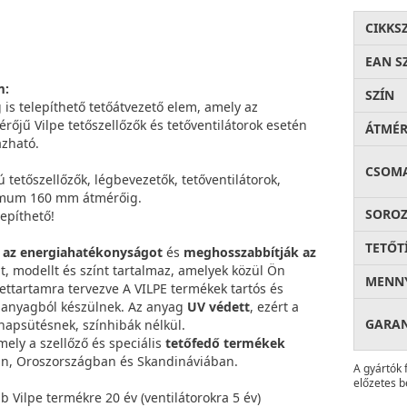
CIKKS
EAN S
m:
SZÍN
is telepíthető tetőátvezető elem, amely az
őjű Vilpe tetőszellőzők és tetőventilátorok esetén
ÁTMÉ
azható.
CSOM
 tetőszellőzők, légbevezetők, tetőventilátorok,
ximum 160 mm átmérőig.
SOROZ
epíthető!
TETŐT
k az energiahatékonyságot
és
meghosszabbítják az
át, modellt és színt tartalmaz, amelyek közül Ön
MENNY
lettartamra tervezve A VILPE termékek tartós és
t anyagból készülnek. Az anyag
UV védett
, ezért a
GARA
 napsütésnek, színhibák nélkül.
mely a szellőző és speciális
tetőfedő termékek
n, Oroszországban és Skandináviában.
A gyártók 
előzetes b
bb Vilpe termékre 20 év (ventilátorokra 5 év)