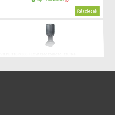
Saját raktárunkban
Részletek
VILPE 110P/300 FLOW tetőszellőző, szürke
350237
14 990 Ft
16 990 Ft
Saját raktárunkban
Részletek