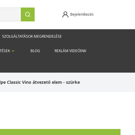
Bejelentkezés
SZOLGÁLTATÁSOK MEGRENDELÉSE
TÉSEK
BLOG
REKLÁM VIDEÓINK
lpe Classic Vino átvezető elem - szürke