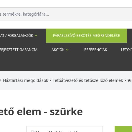
AT / FORGALMAZÓK
PÁRAELSZÍVÓ BEKÖTÉS MEGRENDELÉSE
ERJESZTETT GARANCIA
AKCIÓK
REFERENCIÁK
LETÖL
Háztartási megoldások
Tetőátvezető és tetőszellőző elemek
Vi
ető elem - szürke