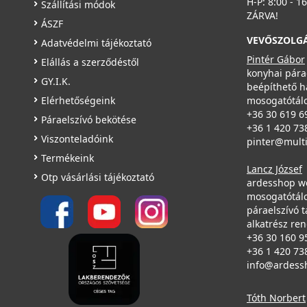
H-P: 8:00 - 1
Szállítási módok
ZÁRVA!
ÁSZF
VEVŐSZOLG
Adatvédelmi tájékoztató
Vilpe ECo125P/500 FLOW tetőventilátor, szürke
Pintér Gábor
Elállás a szerződéstől
350247
konyhai pára
GY.I.K.
beépíthető h
Elérhetőségeink
mosogatótálc
399 990 Ft
+36 30 619 6
Páraelszívó bekötése
Rendelésre
+36 1 420 73
Viszonteladóink
pinter@mult
Részletek
Termékeink
Lancz József
Otp vásárlási tájékoztató
ardesshop w
mosogatótálc
páraelszívó t
alkatrész re
+36 30 160 9
+36 1 420 73
VILPE 110P/IS/350 FLOW tetőszellőző, szürke
info@ardess
350297
Tóth Norbert