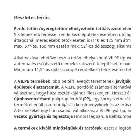
Részletes leírás
Ferde tetőn /nyeregtetőn/ elhelyezhető tetőátvezető ele
Sík lemeztető fedéssel rendelkező épületek esetében utólag 
átlagosnál meredekebb tetők esetén is (110 és 125 mm átmér
max. 57°-os, 160 mm esetén max. 52°-os dőlésszög) alkalm
Alkalmazása lehetővé teszi a tetőn elhelyezhető VILPE típusú
antenna és csőátvezető elemek szakszerű telepítését, ma
Minimum 11,5°-os dőlésszöggel rendelkező tetők esetén tel
A
VILPE termékek
jobb beltéri levegőt teremtenek,
javítjá
épületek élettartamát
. A VILPE portfólió számos alternatív
választhat, hogy háza esztétikájához illeszkedjen. Hosszú é
újrahasznosítható
polipropilénből (PP), egy környezetbará
termék ellenáll a zord időjárási körülményeknek és az erős
A termékeket egy finn családi vállalkozás, a VILPE gyártja, a
vezető gyártója és fejlesztője
Finnországban, a Baltikumba
A termékek kiváló minőségűek és tartósak
, ezért a legtö