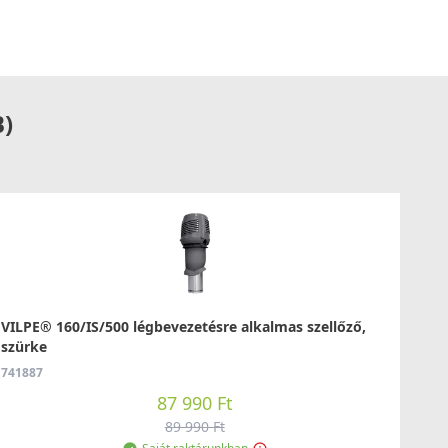
B)
VILPE® 160/IS/500 légbevezetésre alkalmas szellőző,
szürke
741887
87 990 Ft
89 990 Ft