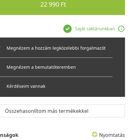
22 990 Ft
Saját raktárunkban
Megnézem a hozzám legközelebbi forgalmazót
Megnézem a bemutatóteremben
Kérdéseim vannak
Összehasonlítom más termékekkel
onságok
Nyomtatás