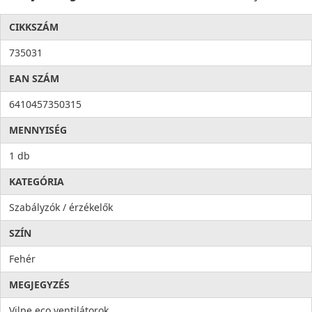
CIKKSZÁM
735031
EAN SZÁM
6410457350315
MENNYISÉG
1 db
KATEGÓRIA
Szabályzók / érzékelők
SZÍN
Fehér
MEGJEGYZÉS
Vilpe eco ventilátorok