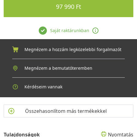
97 990 Ft
Saját raktárunkban
Megnézem a hozzám legközelebbi forgalmazót
Megnézem a bemutatóteremben
Kérdéseim vannak
Összehasonlítom más termékekkel
Tulajdonságok
Nyomtatás