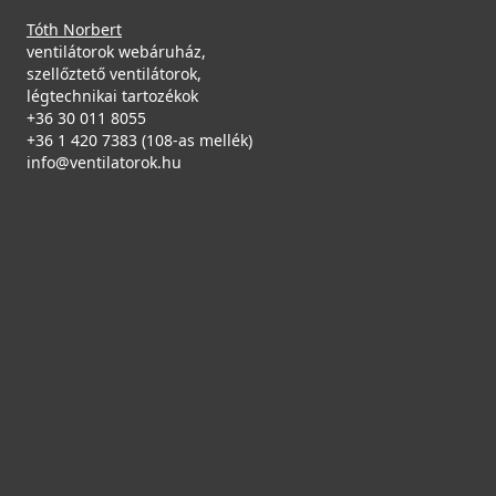
Tóth Norbert
ventilátorok webáruház,
szellőztető ventilátorok,
légtechnikai tartozékok
+36 30 011 8055
+36 1 420 7383 (108-as mellék)
info@ventilatorok.hu