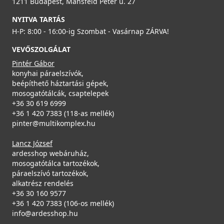
1211 Budapest, Mansfeld Péter u. 27
NYITVA TARTÁS
H-P: 8:00 - 16:00-ig Szombat - Vasárnap ZÁRVA!
VEVŐSZOLGÁLAT
Pintér Gábor
konyhai páraelszívók,
beépíthető háztartási gépek,
mosogatótálcák, csaptelepek
+36 30 619 6999
+36 1 420 7383 (118-as mellék)
pinter@multikomplex.hu
Lancz József
ardesshop webáruház,
mosogatótálca tartozékok,
páraelszívó tartozékok,
alkatrész rendelés
+36 30 160 9577
+36 1 420 7383 (106-os mellék)
info@ardesshop.hu