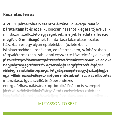
Részletes leírás
A VILPE páraérzékelő szenzor érzékeli a levegő relatív
páratartalmát
és ezzel különösen hasznos kiegészítőjévé válik
mindazon szellőztető egységeknek, melyek
feladata a levegő
megfelelő minőségének
fenntartása lakásokban családi
házakban és egy olyan épületekben (üzletekben,
iskolatermekben, irodákban, edzőtermekben, színházakban,
tárgyalótermekben, stb.) ahol egyszerre követelmény a levegő
jó minősége és az energiatakarékos üzemeltetés. A
A páraérzékelőt alkalmazó szellőztető vezérlési technika egyike
helyiségben tartózkodók egészségét és közérzetét óvja,
napjaink leggyorsabban növekvő épületgépészeti vezérlési
valamint munkaképességüket javítja azzal, hogy hozzájárul
stratégiáinak, akár új, akár felújításos építési projektről legyen
egy kellemes, üde légkör megteremtéséhez.
szó. Alkalmazásával automatikusan változtatható a szellőztetés
intenzitása, így a szellőztető berendezés
energiafelhasználásának optimalizálásában is szerepet
játszik.
Az érzékelő felhasználását a Vilpe Eco Wireless rendszer
Azon szellőztető egységek, melyek csak akkor
kapcsolnak be vagy növelik meg fordulatszámukat, amikor az
kiegészítő elemeként javasoljuk.
valóban szükséges, jelentős energia megtakarítással
MUTASSON TÖBBET
működtethetők.