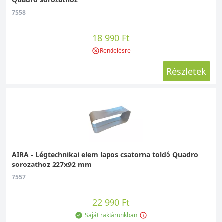
7558
18 990 Ft
Rendelésre
Részletek
AIRA - Légtechnikai elem lapos csatorna toldó Quadro
sorozathoz 227x92 mm
7557
22 990 Ft
Saját raktárunkban