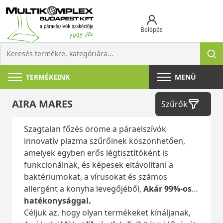
Belépés
TERMÉKEINK
MENÜ
AIRA MARES
Szűrők
Szagtalan főzés öröme a páraelszívók
innovatív plazma szűrőinek köszönhetően,
amelyek egyben erős légtisztítóként is
funkcionálnak, és képesek eltávolítani a
baktériumokat, a vírusokat és számos
allergént a konyha levegőjéből,
Akár 99%-os
hatékonysággal.
Céljuk az, hogy olyan termékeket kínáljanak,