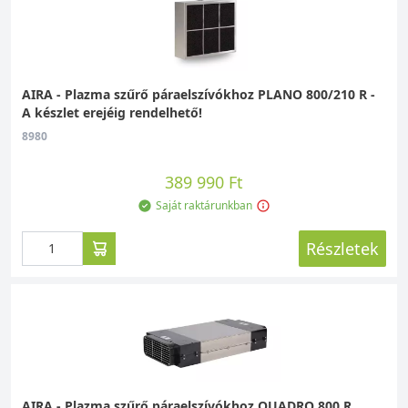
AIRA - Plazma szűrő páraelszívókhoz PLANO 800/210 R -
A készlet erejéig rendelhető!
8980
389 990 Ft
Saját raktárunkban
Részletek
AIRA - Plazma szűrő páraelszívókhoz QUADRO 800 R