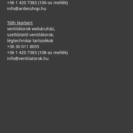
+36 1 420 7383 (106-os mellék)
info@ardesshop.hu
Tóth Norbert
ventilátorok webáruház,
szellőztető ventilátorok,
légtechnikai tartozékok
+36 30 011 8055
+36 1 420 7383 (108-as mellék)
info@ventilatorok.hu