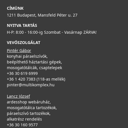
CÍMÜNK
1211 Budapest, Mansfeld Péter u. 27
NYITVA TARTÁS
H-P: 8:00 - 16:00-ig Szombat - Vasárnap ZÁRVA!
VEVŐSZOLGÁLAT
Pintér Gábor
konyhai páraelszívók,
beépíthető háztartási gépek,
mosogatótálcák, csaptelepek
+36 30 619 6999
+36 1 420 7383 (118-as mellék)
pinter@multikomplex.hu
Lancz József
ardesshop webáruház,
mosogatótálca tartozékok,
páraelszívó tartozékok,
alkatrész rendelés
+36 30 160 9577