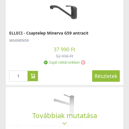
ELLECI - Csaptelep Minerva G59 antracit
MGKMIN59
37 990 Ft
52 990 Ft
Saját raktárunkban
Részletek
Továbbiak mutatása
ELLECI - Csaptelep Sava G59 antracit