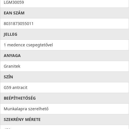
Antibakteriális védelem
LGM30059
Higiénia: az anyag összetételéből adódóan meggátolja a
EAN SZÁM
mikroorganizmusok kifejlődését, valamint elősegíti a
baktériumok eltávolítását, ezzel higiéniát és tisztaságot hoz a
8031873055011
konyhába. Az antibakteriális rendszert alkotó ezüst ionok
100%-os antibakteriális védelmet nyújtanak.
JELLEG
1 medence csepegtetővel
ANYAGA
Granitek
SZÍN
G59 antracit
BEÉPÍTHETŐSÉG
Munkalapra szerelhető
SZEKRÉNY MÉRETE