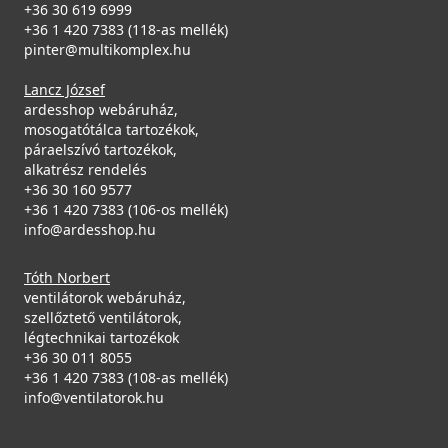
ELLECI - Csaptelep Trail Plus G59 antracit
+36 30 619 6999
MGKTRP59
+36 1 420 7383 (118-as mellék)
pinter@multikomplex.hu
Csaplyukfúró FF35 35 mm-es
119 990 Ft
Lancz József
FF35
Saját raktárunkban
ardesshop webáruház,
mosogatótálca tartozékok,
5 990 Ft
Részletek
páraelszívó tartozékok,
alkatrész rendelés
Saját raktárunkban
+36 30 160 9577
+36 1 420 7383 (106-os mellék)
Részletek
info@ardesshop.hu
Tóth Norbert
ventilátorok webáruház,
szellőztető ventilátorok,
ELLECI - Csaptelep Stream Plus Granitek G59 Antracit
légtechnikai tartozékok
MGKSTP59
+36 30 011 8055
+36 1 420 7383 (108-as mellék)
119 990 Ft
ELLECI - FLOW szűrő és túlfolyó egymedencés
info@ventilatorok.hu
125 990 Ft
mosogatókhoz - fekete
Saját raktárunkban
KITWPT-FB-1VTELL-BK