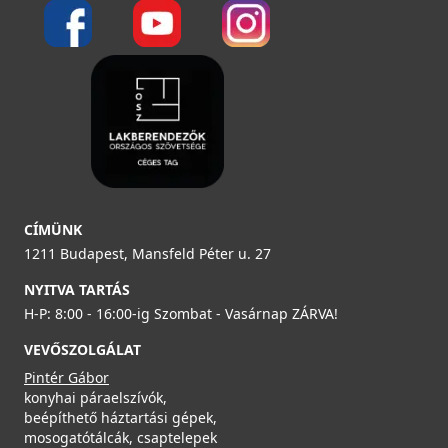
Részletek
ELLECI - Gránit mosogatótálca Master 300 G40
ELLECI - Csaptelep Neva G59 antracit
LGM30040
MGKNEV59
89 990 Ft
Elleci ATH010BK Vágódeszka csúsztatható HPL- Fekete
119 990 Ft
Rendelésre
ATH010BK
CÍMÜNK
Saját raktárunkban
1211 Budapest, Mansfeld Péter u. 27
Részletek
32 990 Ft
Részletek
NYITVA TARTÁS
Saját raktárunkban
H-P: 8:00 - 16:00-ig Szombat - Vasárnap ZÁRVA!
Részletek
VEVŐSZOLGÁLAT
Pintér Gábor
konyhai páraelszívók,
beépíthető háztartási gépek,
mosogatótálcák, csaptelepek