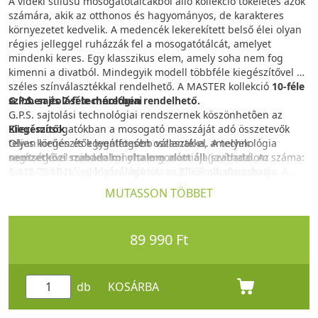
A vidéki stílusú mosogatótálcákból álló kollekció tökéletes azok
számára, akik az otthonos és hagyományos, de karakteres
környezetet kedvelik. A medencék lekerekített belső élei olyan
régies jelleggel ruházzák fel a mosogatótálcát, amelyet
mindenki keres. Egy klasszikus elem, amely soha nem fog
kimenni a divatból. Mindegyik modell többféle kiegészítővel és
széles színválasztékkal rendelhető. A MASTER kollekció
10-féle
színben és 7-féle méretben rendelhető.
G.P.S. sajtolási technológiai
G.P.S. sajtolási technológiai rendszernek köszönhetôen az
Kiegészítők
Elleci mosogatókban a mosogató masszáját adó összetevők
Olyan kiegészítők legátfogóbb választéka, amelyek
teljes körűen és egyenletesen oszlanak el. A technológia
segítségével minden konyha ergonómiája javítható. Az
nemzetközi szabadalmi oltalom alatt áll
(szabadalom száma:
összecsukható edényszárítóktól, a szűrőkosarakon és a
1 415 794 B1), így
kizárólagosan az Elleci alkalmazhatja.
A
vágódeszkákon át a nyomógombos leeresztőkig.
G.P.S. rendszer egy dinamikus prés-formát alkalmaz, amely
MUTASSON TÖBBET
biztosítja a mosogató masszájában az összes alkotóelem
egyenletes eloszlását, miközben a mosogató látható
előoldalán is fenntartja az optimális arányokat.
89 990 Ft
GRANITEK
A Granitek természetes gránit és akrilgyanta vegyítéséből jön
létre, kiaknázva a gránit kiváló képességeit: ellenáll a magas
db
KOSÁRBA
hőmérsékletnek, kisebb nekiverődéseknek és a legdurvább
ütődéseknek is, miközben a terméskő hatását kelti. A Granitek