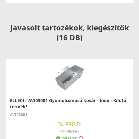
MGKSAV59
69 990 Ft
83 990 Ft
Javasolt tartozékok, kiegészítők
Rendelésre
(16 DB)
Részletek
ELLECI - Csaptelep Senna G59 antracit
ELLECI - AVI03001 Gyümölcsmosó kosár - Inox - Kifutó
MGKSEN59
termék!
74 990 Ft
AVI03001
78 990 Ft
34 890 Ft
Rendelésre
51 990 Ft
Raktáron