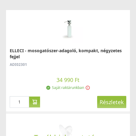
ELLECI - Csaptelep Senna G59 antracit
ELLECI - mosogatószer-adagoló, kompakt, négyzetes
MGKSEN59
fejjel
74 990 Ft
ADI02301
78 990 Ft
Rendelésre
34 990 Ft
Saját raktárunkban
Részletek
Részletek