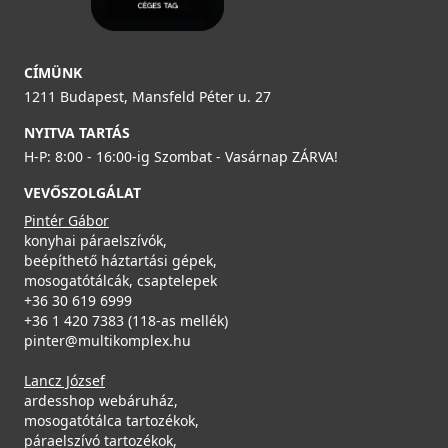
ELLECI - Gránit mosogatótálca Quadra 100 UM G51
munkalap alá szerelhető - Kifutó termék!
119 990 Ft
ELLECI - Gyümölcsmosó kosár műanyag 418 Fekete
LGQ10051BSO
CÍMÜNK
Saját raktárunkban
AVP035BK
1211 Budapest, Mansfeld Péter u. 27
109 990 Ft
Részletek
109 990 Ft
NYITVA TARTÁS
19 990 Ft
Rendelésre
H-P: 8:00 - 16:00-ig Szombat - Vasárnap ZÁRVA!
Rendelésre
Részletek
VEVŐSZOLGÁLAT
Részletek
Pintér Gábor
konyhai páraelszívók,
beépíthető háztartási gépek,
mosogatótálcák, csaptelepek
ELLECI - Csaptelep Trail Plus G59 antracit
+36 30 619 6999
MGKTRP59
+36 1 420 7383 (118-as mellék)
pinter@multikomplex.hu
ELLECI - Gránit mosogatótálca Quadra 100 UM G62
119 990 Ft
Lancz József
ELLECI - FLOW szűrő és túlfolyó egymedencés
munkalap alá szerelhető
Saját raktárunkban
ardesshop webáruház,
mosogatókhoz - fekete
LGQ10062BSO
mosogatótálca tartozékok,
KITWPT-FB-1VTELL-BK
Részletek
páraelszívó tartozékok,