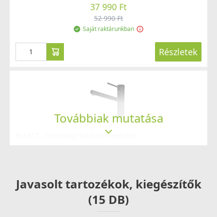
37 990 Ft
52 990 Ft
Saját raktárunkban
Részletek
Továbbiak mutatása
ELLECI - Csaptelep Sava G59 antracit
MGKSAV59
69 990 Ft
83 990 Ft
Javasolt tartozékok, kiegészítők
Rendelésre
(15 DB)
Részletek